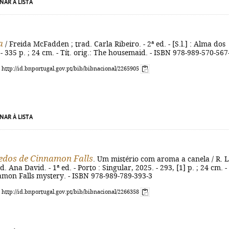
NAR À LISTA
a
/ Freida McFadden ; trad. Carla Ribeiro. - 2ª ed. - [S.l.] : Alma dos
 - 335 p. ; 24 cm. - Tít. orig.: The housemaid. - ISBN 978-989-570-567
: http://id.bnportugal.gov.pt/bib/bibnacional/2265905
NAR À LISTA
edos de Cinnamon Falls
. Um mistério com aroma a canela / R. L
d. Ana David. - 1ª ed. - Porto : Singular, 2025. - 293, [1] p. ; 24 cm. - 
amon Falls mystery. - ISBN 978-989-789-393-3
: http://id.bnportugal.gov.pt/bib/bibnacional/2266358