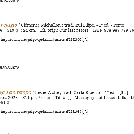
NAR À LISTA
 refúgio
/ Clémence Michallon ; trad. Rui Filipe. - 1ª ed. - Porto :
. - 319 p. ; 24 cm. - Tít. orig.: Our last resort. - ISBN 978-989-789-3
: http://id.bnportugal.gov.pt/bib/bibnacional/2282806
NAR À LISTA
iga sem tempo
/ Leslie Wolfe ; trad. Carla Ribeiro. - 1ª ed. - [S.l.] :
s, 2026. - 311 p. ; 24 cm. - Tít. orig.: Missing girl at frozen falls. - 
561-0
: http://id.bnportugal.gov.pt/bib/bibnacional/2251059