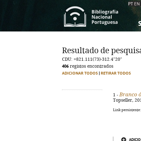
PT
EN
S
S
C
C
Resultado de pesquis
C
C
CDU: =821.111(73)-312.4"20"
A
A
406
registos encontrados
ADICIONAR TODOS
|
RETIRAR TODOS
Branco 
1 -
Topseller, 201
Link persistente
ADICIO