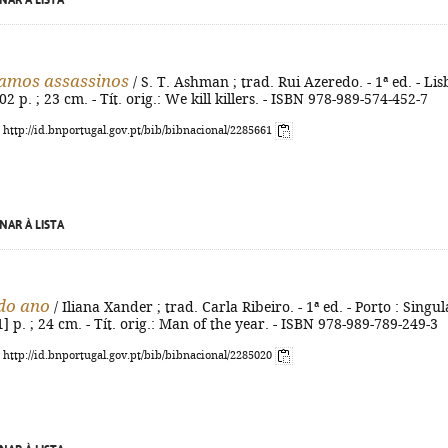
NAR À LISTA
amos assassinos
/ S. T. Ashman ; trad. Rui Azeredo. - 1ª ed. - Li
302 p. ; 23 cm. - Tít. orig.: We kill killers. - ISBN 978-989-574-452-7
: http://id.bnportugal.gov.pt/bib/bibnacional/2285661
NAR À LISTA
do ano
/ Iliana Xander ; trad. Carla Ribeiro. - 1ª ed. - Porto : Singul
1] p. ; 24 cm. - Tít. orig.: Man of the year. - ISBN 978-989-789-249-3
: http://id.bnportugal.gov.pt/bib/bibnacional/2285020