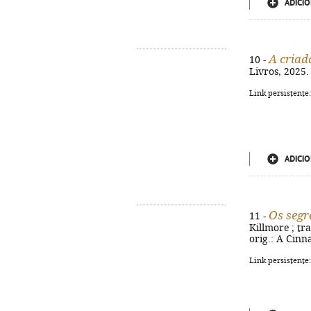
ADICIO
A criad
10 -
Livros, 2025.
Link persistente
ADICIO
Os segr
11 -
Killmore ; tra
orig.: A Cinn
Link persistente