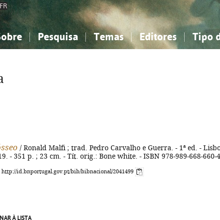
FR
Sobre
Pesquisa
Temas
Editores
Tipo 
obre a Bibliografia Nacional
imples
onhecimento, Informação...
onhecimento, Informação...
Combinada
A minha lista
Como utilizar
Filosofia, psicologia...
Filosofia, psicologia...
Perguntas frequente
a
iências sociais...
iências sociais...
Ciências exatas e naturais...
Ciências exatas e naturais...
rte, desporto...
rte, desporto...
Literatura, linguística...
Literatura, linguística...
ósseo
/ Ronald Malfi ; trad. Pedro Carvalho e Guerra. - 1ª ed. - Lisbo
9. - 351 p. ; 23 cm. - Tít. orig.: Bone white. - ISBN 978-989-668-660-
: http://id.bnportugal.gov.pt/bib/bibnacional/2041499
NAR À LISTA