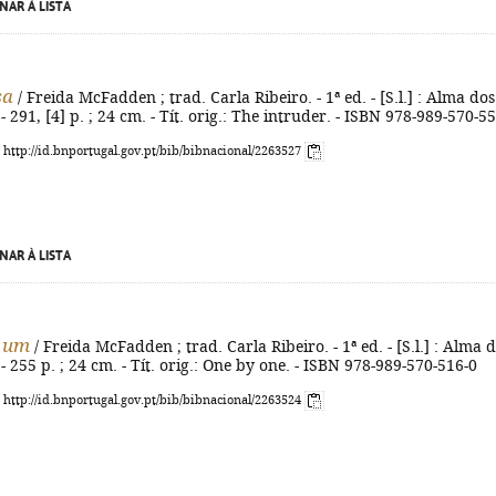
NAR À LISTA
sa
/ Freida McFadden ; trad. Carla Ribeiro. - 1ª ed. - [S.l.] : Alma dos
- 291, [4] p. ; 24 cm. - Tít. orig.: The intruder. - ISBN 978-989-570-5
: http://id.bnportugal.gov.pt/bib/bibnacional/2263527
NAR À LISTA
 um
/ Freida McFadden ; trad. Carla Ribeiro. - 1ª ed. - [S.l.] : Alma 
- 255 p. ; 24 cm. - Tít. orig.: One by one. - ISBN 978-989-570-516-0
: http://id.bnportugal.gov.pt/bib/bibnacional/2263524