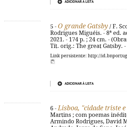
ADICIONAR À LISTA
O grande Gatsby
5 -
/ F. Sc
Rodrigues Miguéis. - 8ª ed. a
2021. - 174 p. ; 24 cm. - (Obras
Tít. orig.: The great Gatsby.
Link persistente: http://id.bnportu
ADICIONAR À LISTA
Lisboa, "cidade triste e
6 -
Martins ; com poemas inédit
Armindo Rodrigues, David M