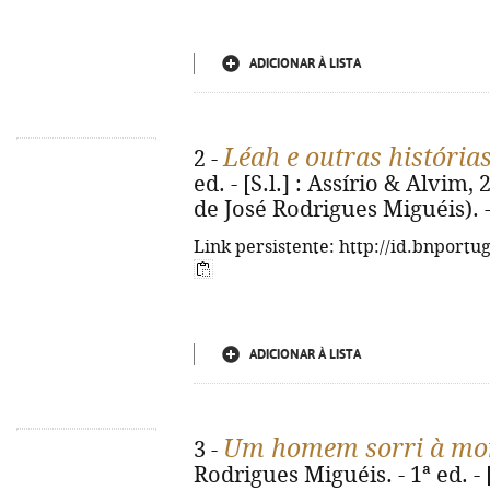
ADICIONAR À LISTA
Léah e outras história
2 -
ed. - [S.l.] : Assírio & Alvim, 
de José Rodrigues Miguéis). 
Link persistente: http://id.bnportu
ADICIONAR À LISTA
Um homem sorri à mor
3 -
Rodrigues Miguéis. - 1ª ed. - [