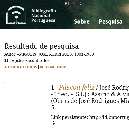
PT
EN
FR
Sobre
Pesquisa
Sobre a Bibliografia Nacional
Simples
Conhecimento, Informação...
Conhecimento, Informação...
Combinada
A
Resultado de pesquisa
Ciências sociais...
Ciências sociais...
Autor:=MIGUEIS, JOSE RODRIGUES, 1901-1980
Arte, desporto...
Arte, desporto...
13
registos encontrados
ADICIONAR TODOS
|
RETIRAR TODOS
Páscoa feliz
1 -
/ José Rodri
- 1ª ed. - [S.l.] : Assírio & Alvi
(Obras de José Rodrigues Mig
5
Link persistente: http://id.bnportu