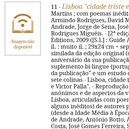
Lisboa "cidade triste e
11 -
Martins ; com poemas inédit
Armindo Rodrigues, David M
Andrade, Jorge de Sena, Jos
Rodrigues Miguéis. - [2ª ediçã
Editions, 2009 ([S.l.] : Guide A
il. : muito il. ; 29x24 cm + se
símilada da edição original 
aniversário da sua publicaç
suplemento bi-lingue (portug
da publicação" e um estudo 
sete colinas - Lisboa, cidade 
e Victor Palla". - Reprodução
anónimos e de aspectos da v
Lisboa, articuladas com poe
alguns inéditos) de autores 
(desde a Idade Média à Épo
de Andrade, António Botto, 
Costa, José Gomes Ferreira,