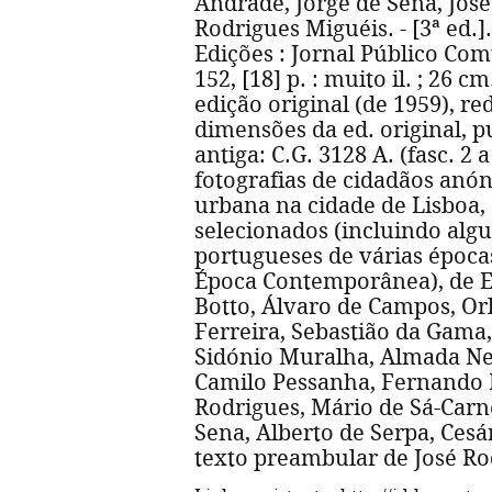
Andrade, Jorge de Sena, Jos
Rodrigues Miguéis. - [3ª ed.]
Edições : Jornal Público Comu
152, [18] p. : muito il. ; 26 c
edição original (de 1959), r
dimensões da ed. original, pu
antiga: C.G. 3128 A. (fasc. 2 
fotografias de cidadãos anón
urbana na cidade de Lisboa,
selecionados (incluindo algu
portugueses de várias época
Época Contemporânea), de E
Botto, Álvaro de Campos, Or
Ferreira, Sebastião da Gama
Sidónio Muralha, Almada Neg
Camilo Pessanha, Fernando 
Rodrigues, Mário de Sá-Carne
Sena, Alberto de Serpa, Cesá
texto preambular de José Ro