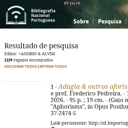
PT
EN
FR
Sobre
Pesquisa
Sobre a Bibliografia Nacional
Simples
Conhecimento, Informação...
Conhecimento, Informação...
Combinada
A
Resultado de pesquisa
Ciências sociais...
Ciências sociais...
Editor: =ASSIRIO & ALVIM
Arte, desporto...
Arte, desporto...
1329
registos encontrados
ADICIONAR TODOS
|
RETIRAR TODOS
Adagia & outros afori
1 -
e pref. Frederico Pedreira. - 
2026. - 95 p. ; 19 cm. - (Gato ma
"Aphorisms", in Opus Posthu
37-2474-5
Link persistente: http://id.bnportu