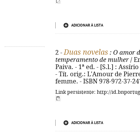
ADICIONAR À LISTA
Duas novelas
2 -
: O amor d
temperamento de mulher
/ E
Paiva. - 1ª ed. - [S.l.] : Assír
- Tít. orig.: L'Amour de Pier
femme. - ISBN 978-972-37-24
Link persistente: http://id.bnportu
ADICIONAR À LISTA