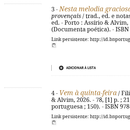
Nesta melodia gracios
3 -
provençais
/ trad., ed. e not
ed. - Porto : Assírio & Alvim, 
(Documenta poética). - ISBN
Link persistente: http://id.bnportu
ADICIONAR À LISTA
Vem à quinta-feira
4 -
/ Fil
& Alvim, 2026. - 78, [1] p. ; 2
portuguesa ; 150). - ISBN 97
Link persistente: http://id.bnportu