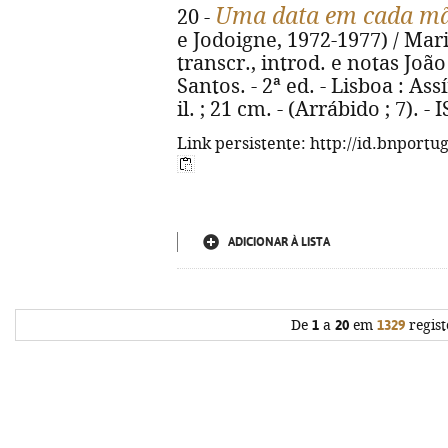
Uma data em cada m
20 -
e Jodoigne, 1972-1977) / Maria
transcr., introd. e notas Joã
Santos. - 2ª ed. - Lisboa : Assí
il. ; 21 cm. - (Arrábido ; 7). 
Link persistente: http://id.bnportu
ADICIONAR À LISTA
De
1
a
20
em
1329
regist