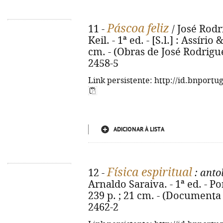
Páscoa feliz
11 -
/ José Rodr
Keil. - 1ª ed. - [S.l.] : Assírio 
cm. - (Obras de José Rodrigu
2458-5
Link persistente: http://id.bnportu
ADICIONAR À LISTA
Física espiritual
12 -
: anto
Arnaldo Saraiva. - 1ª ed. - Po
239 p. ; 21 cm. - (Documenta 
2462-2