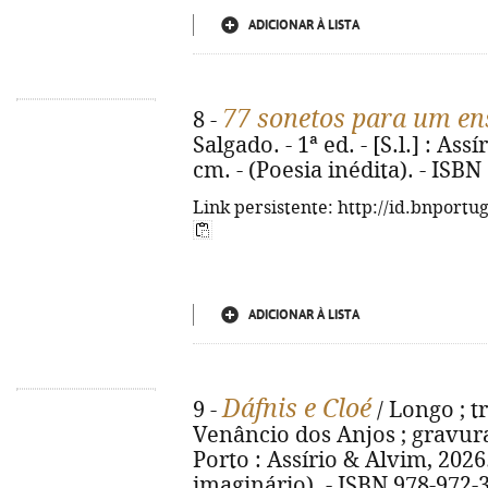
ADICIONAR À LISTA
77 sonetos para um en
8 -
Salgado. - 1ª ed. - [S.l.] : Ass
cm. - (Poesia inédita). - ISB
Link persistente: http://id.bnportu
ADICIONAR À LISTA
Dáfnis e Cloé
9 -
/ Longo ; t
Venâncio dos Anjos ; gravuras 
Porto : Assírio & Alvim, 2026. -
imaginário). - ISBN 978-972-