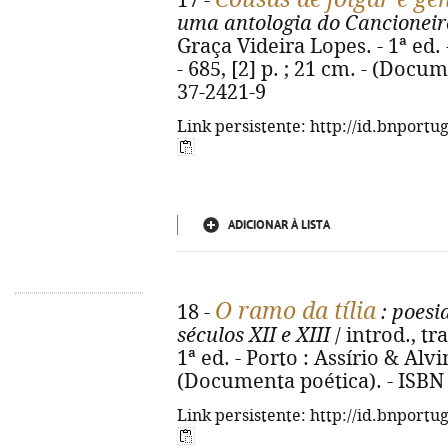
17 -
uma antologia do Cancioneir
Graça Videira Lopes. - 1ª ed. 
- 685, [2] p. ; 21 cm. - (Docu
37-2421-9
Link persistente: http://id.bnportu
ADICIONAR À LISTA
O ramo da tília
18 -
: poesi
séculos XII e XIII
/ introd., tr
1ª ed. - Porto : Assírio & Alvi
(Documenta poética). - ISBN
Link persistente: http://id.bnportu