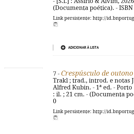
- [S.l.] : Assírio & Alvim, 2026.
(Documenta poética). - ISBN
Link persistente: http://id.bnportu
ADICIONAR À LISTA
Crespúsculo de outono
7 -
Trakl ; trad., introd. e notas
Alfred Kubin. - 1ª ed. - Porto
: il. ; 21 cm. - (Documenta po
0
Link persistente: http://id.bnportu