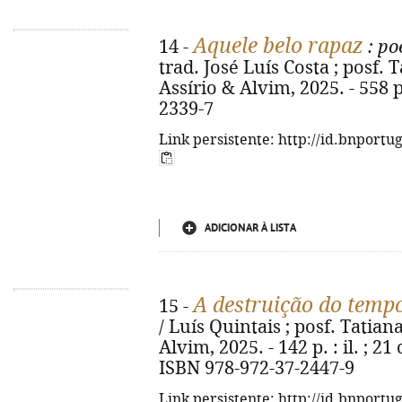
Aquele belo rapaz
14 -
: po
trad. José Luís Costa ; posf. T
Assírio & Alvim, 2025. - 558 p
2339-7
Link persistente: http://id.bnportu
ADICIONAR À LISTA
A destruição do temp
15 -
/ Luís Quintais ; posf. Tatiana 
Alvim, 2025. - 142 p. : il. ; 2
ISBN 978-972-37-2447-9
Link persistente: http://id.bnportu