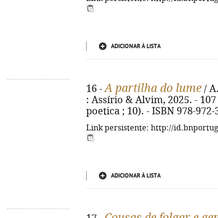
ADICIONAR À LISTA
A partilha do lume
16 -
/ A.
: Assírio & Alvim, 2025. - 10
poetica ; 10). - ISBN 978-972
Link persistente: http://id.bnportu
ADICIONAR À LISTA
Cousas de folgar e gen