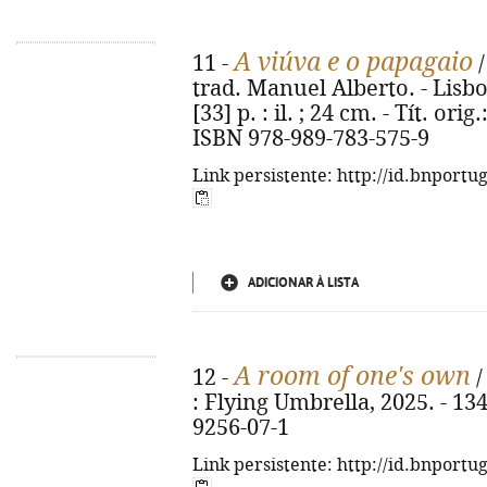
A viúva e o papagaio
11 -
/
trad. Manuel Alberto. - Lisbo
[33] p. : il. ; 24 cm. - Tít. or
ISBN 978-989-783-575-9
Link persistente: http://id.bnportu
ADICIONAR À LISTA
A room of one's own
12 -
/
: Flying Umbrella, 2025. - 134
9256-07-1
Link persistente: http://id.bnportu