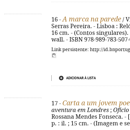
A marca na parede
16 -
/ V
Serras Pereira. - Lisboa : Reló
16 cm. - (Contos singulares). 
wall. - ISBN 978-989-783-507-
Link persistente: http://id.bnportu
ADICIONAR À LISTA
Carta a um jovem poe
17 -
aventura em Londres
;
Ofício
Rossana Mendes Fonseca. - [S.l
p. : il. ; 15 cm. - (Imagem e 