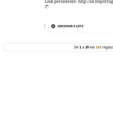
Link persistente: http://id.bnportu
ADICIONAR À LISTA
De
1
a
20
em
103
regist