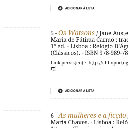
ADICIONAR À LISTA
Os Watsons
5 -
/ Jane Auste
Maria de Fátima Carmo ; trad
1ª ed. - Lisboa : Relógio D'Águ
(Clássicos). - ISBN 978-989-7
Link persistente: http://id.bnportu
ADICIONAR À LISTA
As mulheres e a ficção
6 -
Maria Chaves. - Lisboa : Relóg