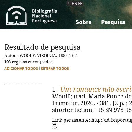
PT
EN
FR
Sobre
Pesquisa
Sobre a Bibliografia Nacional
Simples
Conhecimento, Informação...
Conhecimento, Informação...
Combinada
A
Resultado de pesquisa
Ciências sociais...
Ciências sociais...
Autor:=WOOLF, VIRGINIA, 1882-1941
Arte, desporto...
Arte, desporto...
103
registos encontrados
ADICIONAR TODOS
|
RETIRAR TODOS
Um romance não escri
1 -
Woolf ; trad. Maria Ponce de L
Primatur, 2026. - 381, [2 p. ; 
shorter fiction. - ISBN 978-9
Link persistente: http://id.bnportu