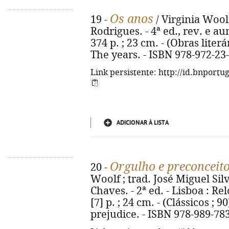
Os anos
19 -
/ Virginia Wool
Rodrigues. - 4ª ed., rev. e au
374 p. ; 23 cm. - (Obras literár
The years. - ISBN 978-972-23
Link persistente: http://id.bnportu
ADICIONAR À LISTA
Orgulho e preconceit
20 -
Woolf ; trad. José Miguel Sil
Chaves. - 2ª ed. - Lisboa : Re
[7] p. ; 24 cm. - (Clássicos ; 90
prejudice. - ISBN 978-989-78