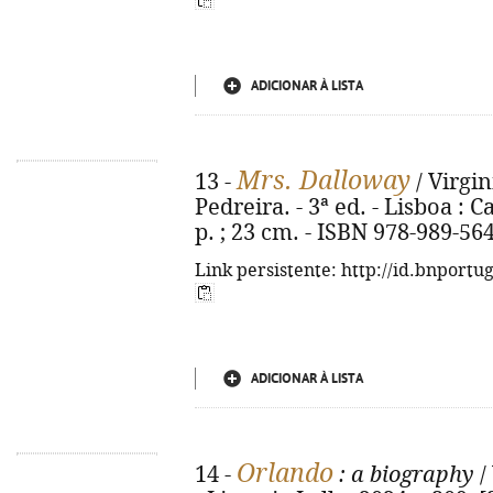
ADICIONAR À LISTA
Mrs. Dalloway
13 -
/ Virgin
Pedreira. - 3ª ed. - Lisboa : C
p. ; 23 cm. - ISBN 978-989-56
Link persistente: http://id.bnportu
ADICIONAR À LISTA
Orlando
14 -
: a biography
/ 