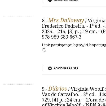
ADICIONAR À LISTA
Mrs Dalloway
8 -
/ Virginia
Frederico Pedreira. - 1ª ed. -
2025. - 215, [3] p. ; 19 cm. - 
978-989-583-667-3
Link persistente: http://id.bnportu
ADICIONAR À LISTA
Diários
9 -
/ Virginia Woolf ; 
Vaz de Carvalho. - 2ª ed. - Li
729, [4] p. ; 24 cm. - (Fora de 
of Virginia Woolf. - ISBN 97