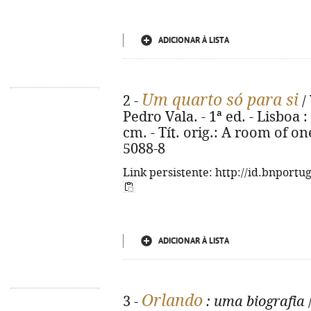
ADICIONAR À LISTA
Um quarto só para si
2 -
/ 
Pedro Vala. - 1ª ed. - Lisboa :
cm. - Tít. orig.: A room of o
5088-8
Link persistente: http://id.bnportu
ADICIONAR À LISTA
Orlando
3 -
: uma biografia
/