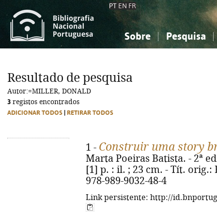
PT
EN
FR
Sobre
Pesquisa
Sobre a Bibliografia Nacional
Simples
Conhecimento, Informação...
Conhecimento, Informação...
Combinada
A
Resultado de pesquisa
Ciências sociais...
Ciências sociais...
Autor:=MILLER, DONALD
Arte, desporto...
Arte, desporto...
3
registos encontrados
ADICIONAR TODOS
|
RETIRAR TODOS
Construir uma story b
1 -
Marta Poeiras Batista. - 2ª ed.
[1] p. : il. ; 23 cm. - Tít. ori
978-989-9032-48-4
Link persistente: http://id.bnportu