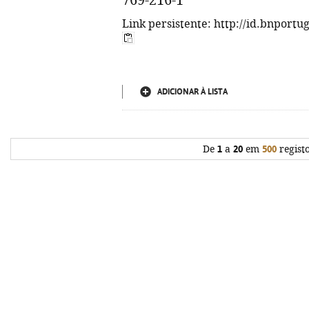
769-216-1
Link persistente: http://id.bnportu
ADICIONAR À LISTA
De
1
a
20
em
500
regist