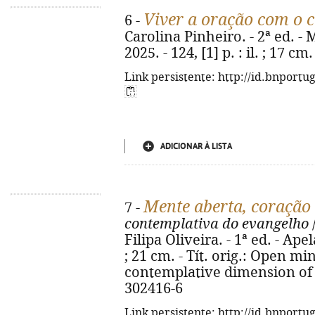
Viver a oração com o 
6 -
Carolina Pinheiro. - 2ª ed. 
2025. - 124, [1] p. : il. ; 17 
Link persistente: http://id.bnportu
ADICIONAR À LISTA
Mente aberta, coração
7 -
contemplativa do evangelho
Filipa Oliveira. - 1ª ed. - Apel
; 21 cm. - Tít. orig.: Open mi
contemplative dimension of t
302416-6
Link persistente: http://id.bnportu