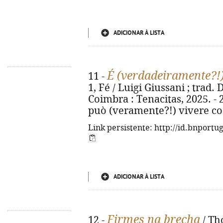
ADICIONAR À LISTA
É (verdadeiramente?!)
11 -
1, Fé / Luigi Giussani ; trad. 
Coimbra : Tenacitas, 2025. - 23
può (veramente?!) vivere cos
Link persistente: http://id.bnportu
ADICIONAR À LISTA
Firmes na brecha
12 -
/ Th