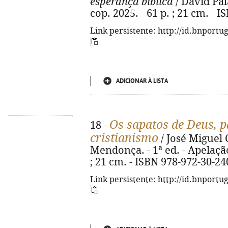
esperança bíblica
/ David Pala
cop. 2025. - 61 p. ; 21 cm. - 
Link persistente: http://id.bnportu
ADICIONAR À LISTA
Os sapatos de Deus, 
18 -
cristianismo
/ José Miguel 
Mendonça. - 1ª ed. - Apelação :
; 21 cm. - ISBN 978-972-30-24
Link persistente: http://id.bnportu