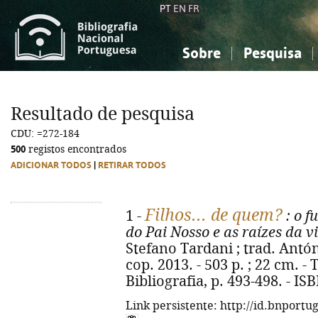
PT
EN
FR
Sobre
Pesquisa
Sobre a Bibliografia Nacional
Simples
Conhecimento, Informação...
Conhecimento, Informação...
Combinada
A
Resultado de pesquisa
Ciências sociais...
Ciências sociais...
CDU: =272-184
Arte, desporto...
Arte, desporto...
500
registos encontrados
ADICIONAR TODOS
|
RETIRAR TODOS
Filhos... de quem?
1 -
: o f
do Pai Nosso e as raízes da v
Stefano Tardani ; trad. Antón
cop. 2013. - 503 p. ; 22 cm. - Tí
Bibliografia, p. 493-498. - I
Link persistente: http://id.bnportu