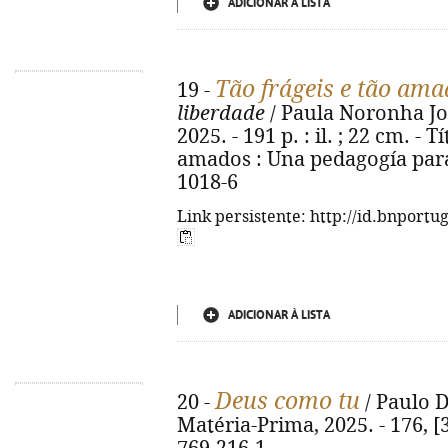
ADICIONAR À LISTA
Tão frágeis e tão ama
19 -
liberdade
/ Paula Noronha Jor
2025. - 191 p. : il. ; 22 cm. - T
amados : Una pedagogía para 
1018-6
Link persistente: http://id.bnportu
ADICIONAR À LISTA
Deus como tu
20 -
/ Paulo D
Matéria-Prima, 2025. - 176, [3]