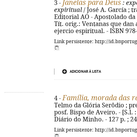
Janelas para Deus
3 -
: exp
expiritual
/ José A. García ; t
Editorial AO - Apostolado da O
Tít. orig.: Ventanas que dan
ejercio espiritual. - ISBN 97
Link persistente: http://id.bnportu
ADICIONAR À LISTA
Família, morada das ra
4 -
Telmo da Glória Serôdio ; pr
posf. Bispo de Aveiro. - [S.l. :
Diário do Minho. - 127 p. ; 2
Link persistente: http://id.bnportu