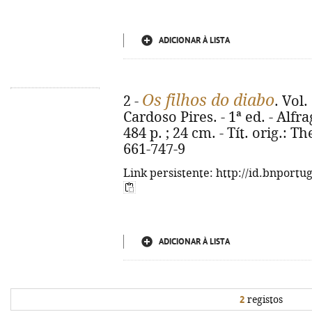
ADICIONAR À LISTA
Os filhos do diabo
2 -
. Vol.
Cardoso Pires. - 1ª ed. - Alfra
484 p. ; 24 cm. - Tít. orig.: T
661-747-9
Link persistente: http://id.bnportu
ADICIONAR À LISTA
2
registos