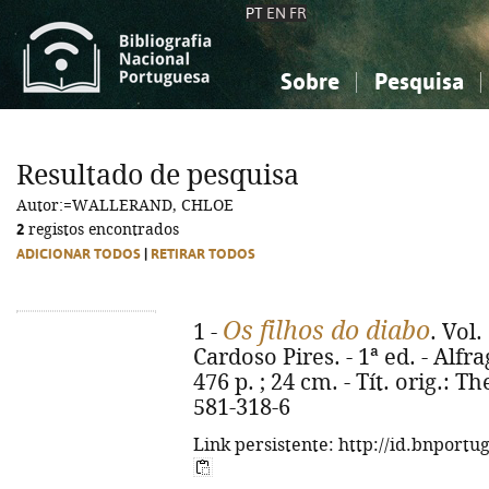
PT
EN
FR
Sobre
Pesquisa
Sobre a Bibliografia Nacional
Simples
Conhecimento, Informação...
Conhecimento, Informação...
Combinada
A
Resultado de pesquisa
Ciências sociais...
Ciências sociais...
Autor:=WALLERAND, CHLOE
Arte, desporto...
Arte, desporto...
2
registos encontrados
ADICIONAR TODOS
|
RETIRAR TODOS
Os filhos do diabo
1 -
. Vol.
Cardoso Pires. - 1ª ed. - Alfra
476 p. ; 24 cm. - Tít. orig.: T
581-318-6
Link persistente: http://id.bnportu