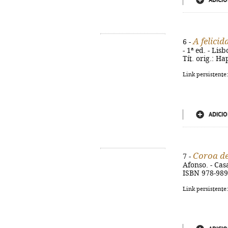
ADICIO
A felici
6 -
- 1ª ed. - Lis
Tít. orig.: H
Link persistente
ADICIO
Coroa de
7 -
Afonso. - Casa
ISBN 978-989
Link persistente