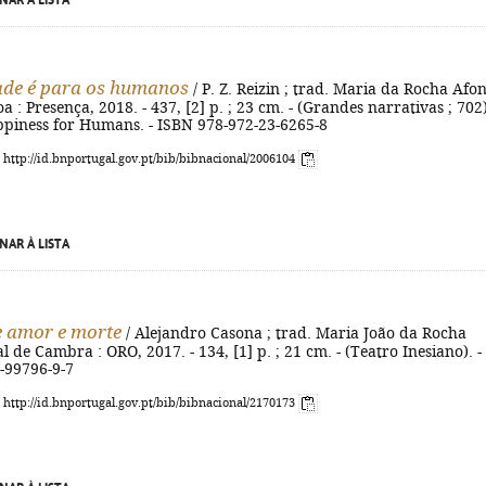
NAR À LISTA
dade é para os humanos
/ P. Z. Reizin ; trad. Maria da Rocha Afon
boa : Presença, 2018. - 437, [2] p. ; 23 cm. - (Grandes narrativas ; 702)
appiness for Humans. - ISBN 978-972-23-6265-8
: http://id.bnportugal.gov.pt/bib/bibnacional/2006104
NAR À LISTA
 amor e morte
/ Alejandro Casona ; trad. Maria João da Rocha
l de Cambra : ORO, 2017. - 134, [1] p. ; 21 cm. - (Teatro Inesiano). -
-99796-9-7
: http://id.bnportugal.gov.pt/bib/bibnacional/2170173