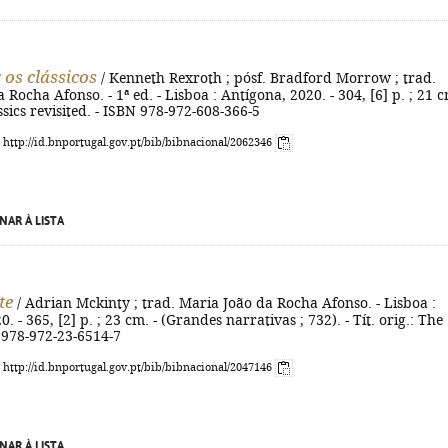
 os clássicos
/ Kenneth Rexroth ; pósf. Bradford Morrow ; trad.
Rocha Afonso. - 1ª ed. - Lisboa : Antígona, 2020. - 304, [6] p. ; 21 c
assics revisited. - ISBN 978-972-608-366-5
: http://id.bnportugal.gov.pt/bib/bibnacional/2062346
NAR À LISTA
te
/ Adrian Mckinty ; trad. Maria João da Rocha Afonso. - Lisboa :
. - 365, [2] p. ; 23 cm. - (Grandes narrativas ; 732). - Tít. orig.: The
 978-972-23-6514-7
: http://id.bnportugal.gov.pt/bib/bibnacional/2047146
NAR À LISTA