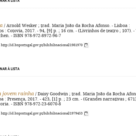
NAR À LISTA
ha
/ Arnold Wesker ; trad. Maria João da Rocha Afonso. - Lisboa :
s : Cotovia, 2017. - 94, [9] p. ; 16 cm. - (Livrinhos de teatro ; 107). - 
tchen. - ISBN 978-972-8972-96-7
: http://id.bnportugal.gov.pt/bib/bibnacional/1981970
NAR À LISTA
 a jovem rainha
/ Daisy Goodwin ; trad. Maria João da Rocha Afon
boa : Presença, 2017. - 423, [1] p. ; 23 cm. - (Grandes narrativas ; 671)
ctoria. - ISBN 978-972-23-6070-8
: http://id.bnportugal.gov.pt/bib/bibnacional/1979453