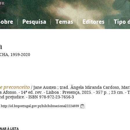
FR
Sobre
Pesquisa
Temas
Editores
Tipo 
obre a Bibliografia Nacional
imples
onhecimento, Informação...
onhecimento, Informação...
Combinada
A minha lista
Como utilizar
Filosofia, psicologia...
Filosofia, psicologia...
Perguntas frequente
a
iências sociais...
iências sociais...
Ciências exatas e naturais...
Ciências exatas e naturais...
CHA, 1959-2020
rte, desporto...
rte, desporto...
Literatura, linguística...
Literatura, linguística...
e preconceito
/ Jane Austen ; trad. Ângela Miranda Cardoso, Mar
Afonso. - 14ª ed. rev. - Lisboa : Presença, 2025. - 357 p. ; 23 cm. - T
and prejudice. - ISBN 978-972-23-7656-3
: http://id.bnportugal.gov.pt/bib/bibnacional/2224939
NAR À LISTA