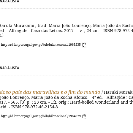
NAR À LISTA
Haruki Murakami ; trad. Maria João Lourenço, Maria João da Roch
ed. - Alfragide : Casa das Letras, 2017-. - v. ; 24 cm. - ISBN 978-972-
1)
: http://id.bnportugal.gov.pt/bib/bibnacional/1966235
NAR À LISTA
doso país das maravilhas e o fim do mundo
/ Haruki Murak
 João Lourenço, Maria João da Rocha Afonso. - 4ª ed. - Alfragide : C
017. - 565, [3] p. ; 23 cm. - Tít. orig.: Hard-boiled wonderland and t
rld. - ISBN 978-972-46-2154-8
: http://id.bnportugal.gov.pt/bib/bibnacional/1964879