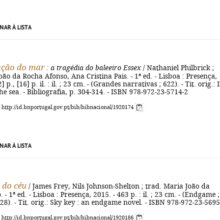
NAR À LISTA
ação do mar
: a tragédia do baleeiro Essex
/ Nathaniel Philbrick ;
oão da Rocha Afonso, Ana Cristina Pais. - 1ª ed. - Lisboa : Presença,
] p., [16] p. il. : il. ; 23 cm. - (Grandes narrativas ; 622). - Tit. orig.: 
the sea. - Bibliografia, p. 304-314. - ISBN 978-972-23-5714-2
: http://id.bnportugal.gov.pt/bib/bibnacional/1920174
NAR À LISTA
 do céu
/ James Frey, Nils Johnson-Shelton ; trad. Maria João da
- 1ª ed. - Lisboa : Presença, 2015. - 463 p. : il. ; 23 cm. - (Endgame ;
 128). - Tit. orig.: Sky key : an endgame novel. - ISBN 978-972-23-5695
: http://id.bnportugal.gov.pt/bib/bibnacional/1920186