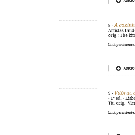
ADICIO
A cozin
8 -
Artistas Unido
orig.: The ki
Link persistente
ADICIO
Vitória,
9 -
- 1ª ed. - Lis
Tít. orig.: Vi
Link persistente