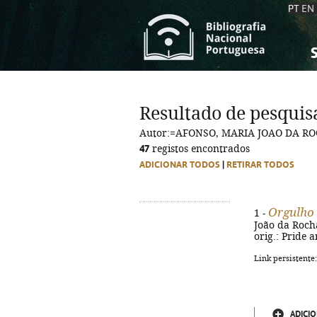
PT
EN
S
S
C
C
Resultado de pesquis
C
C
Autor:=AFONSO, MARIA JOAO DA RO
A
A
47
registos encontrados
ADICIONAR TODOS
|
RETIRAR TODOS
Orgulho 
1 -
João da Rocha 
orig.: Pride 
Link persistente
ADICIO