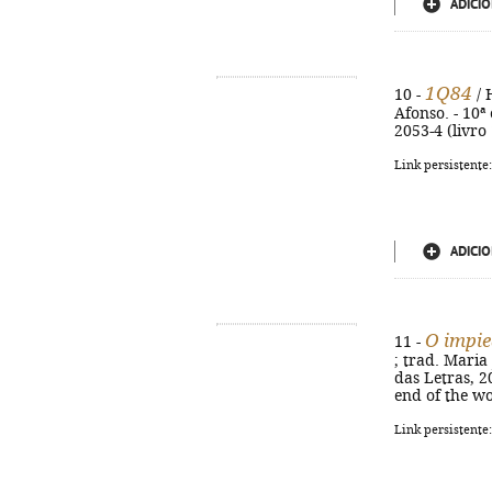
ADICIO
1Q84
10 -
/ 
Afonso. - 10ª 
2053-4 (livro 
Link persistente
ADICIO
O impie
11 -
; trad. Maria
das Letras, 2
end of the wo
Link persistente