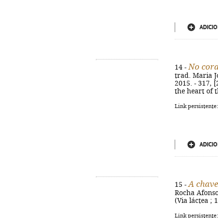
ADICIO
No cor
14 -
trad. Maria J
2015. - 317, [2
the heart of 
Link persistente
ADICIO
A chave
15 -
Rocha Afonso. 
(Via láctea ;
Link persistente