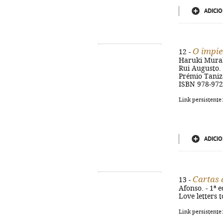
ADICIO
O impie
12 -
Haruki Murak
Rui Augusto. -
Prémio Taniza
ISBN 978-972
Link persistente
ADICIO
Cartas 
13 -
Afonso. - 1ª e
Love letters 
Link persistente