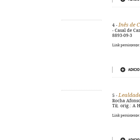
Inês de 
4 -
- Casal de Ca
8893-09-3
Link persistente
ADICIO
Lealdade
5 -
Rocha Afonso, 
Tít. orig.: A
Link persistente