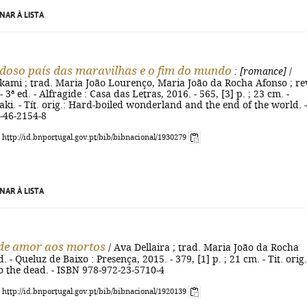
NAR À LISTA
doso país das maravilhas e o fim do mundo
: [romance]
/
ami ; trad. Maria João Lourenço, Maria João da Rocha Afonso ; re
 3ª ed. - Alfragide : Casa das Letras, 2016. - 565, [3] p. ; 23 cm. -
ki. - Tít. orig.: Hard-boiled wonderland and the end of the world. -
-46-2154-8
: http://id.bnportugal.gov.pt/bib/bibnacional/1930279
NAR À LISTA
de amor aos mortos
/ Ava Dellaira ; trad. Maria João da Rocha
d. - Queluz de Baixo : Presença, 2015. - 379, [1] p. ; 21 cm. - Tit. orig.
to the dead. - ISBN 978-972-23-5710-4
: http://id.bnportugal.gov.pt/bib/bibnacional/1920139