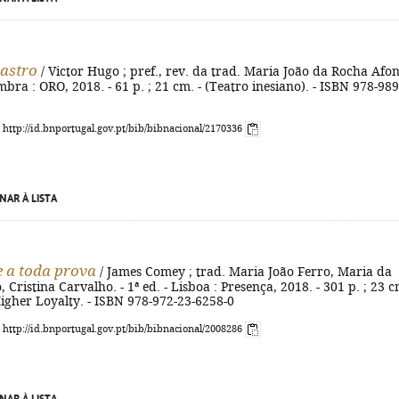
Castro
/ Victor Hugo ; pref., rev. da trad. Maria João da Rocha Afon
mbra : ORO, 2018. - 61 p. ; 21 cm. - (Teatro inesiano). - ISBN 978-989
: http://id.bnportugal.gov.pt/bib/bibnacional/2170336
NAR À LISTA
 a toda prova
/ James Comey ; trad. Maria João Ferro, Maria da
Cristina Carvalho. - 1ª ed. - Lisboa : Presença, 2018. - 301 p. ; 23 c
 Higher Loyalty. - ISBN 978-972-23-6258-0
: http://id.bnportugal.gov.pt/bib/bibnacional/2008286