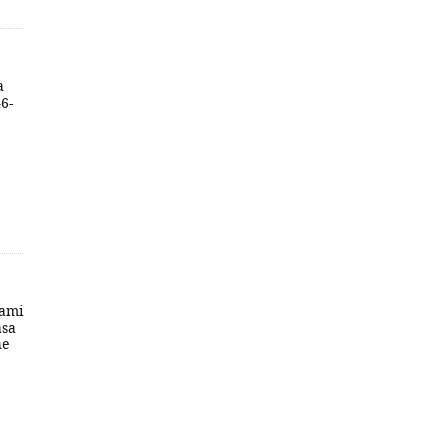
a
46-
ami
asa
he