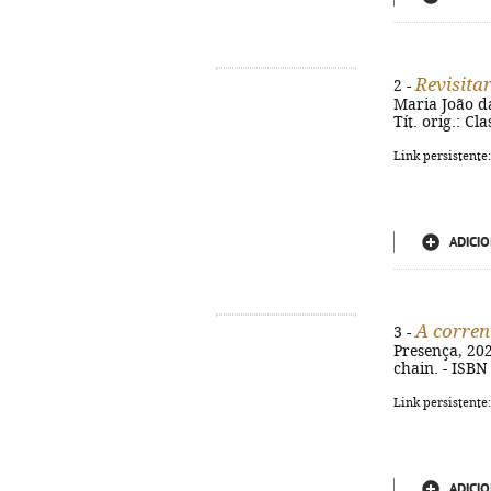
Revisitar
2 -
Maria João da 
Tít. orig.: Cl
Link persistente
ADICIO
A corren
3 -
Presença, 2020
chain. - ISBN
Link persistente
ADICIO