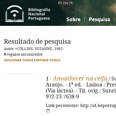
PT
EN
FR
Sobre
Pesquisa
Sobre a Bibliografia Nacional
Simples
Conhecimento, Informação...
Conhecimento, Informação...
Combinada
A
Resultado de pesquisa
Ciências sociais...
Ciências sociais...
Autor:=COLLINS, SUZANNE, 1962-
Arte, desporto...
Arte, desporto...
9
registos encontrados
ADICIONAR TODOS
|
RETIRAR TODOS
Amanhecer na ceifa
1 -
/ S
Araújo. - 1ª ed. - Lisboa : Pre
(Via láctea). - Tít. orig.: Sun
972-23-7638-9
Link persistente: http://id.bnportu