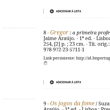
ADICIONAR À LISTA
Gregor
8 -
: a primeira profe
Jaime Araújo. - 1ª ed. - Lisbo
254, [2] p. ; 23 cm. - Tít. ori
978-972-23-5711-1
Link persistente: http://id.bnportu
ADICIONAR À LISTA
Os jogos da fome
9 -
/ Suza
Araújo. - 1ª ed. - Lisboa : Pre