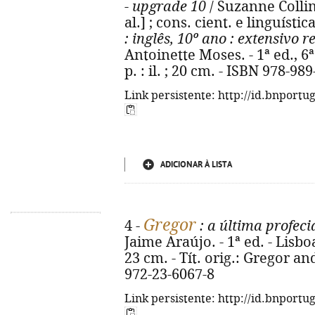
- upgrade 10
/ Suzanne Collins 
al.] ; cons. cient. e linguísti
: inglês, 10º ano
: extensivo r
Antoinette Moses. - 1ª ed., 6ª ti
p. : il. ; 20 cm. - ISBN 978-98
Link persistente: http://id.bnportu
ADICIONAR À LISTA
Gregor
4 -
: a última profeci
Jaime Araújo. - 1ª ed. - Lisboa
23 cm. - Tít. orig.: Gregor an
972-23-6067-8
Link persistente: http://id.bnportu