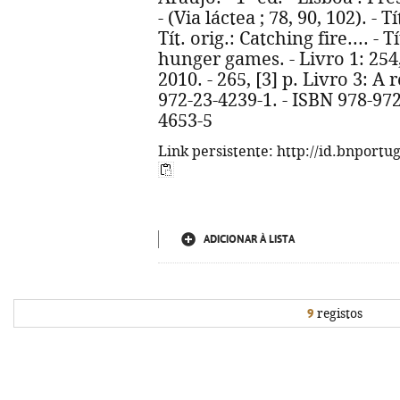
- (Via láctea ; 78, 90, 102). -
Tít. orig.: Catching fire.... - 
hunger games. - Livro 1: 254,
2010. - 265, [3] p. Livro 3: A r
972-23-4239-1. - ISBN 978-972
4653-5
Link persistente: http://id.bnportu
ADICIONAR À LISTA
9
registos