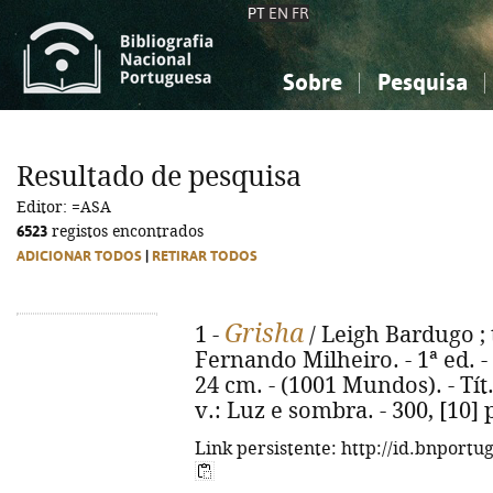
PT
EN
FR
Sobre
Pesquisa
Sobre a Bibliografia Nacional
Simples
Conhecimento, Informação...
Conhecimento, Informação...
Combinada
A
Resultado de pesquisa
Ciências sociais...
Ciências sociais...
Editor: =ASA
Arte, desporto...
Arte, desporto...
6523
registos encontrados
ADICIONAR TODOS
|
RETIRAR TODOS
Grisha
1 -
/ Leigh Bardugo ; 
Fernando Milheiro. - 1ª ed. - Al
24 cm. - (1001 Mundos). - Tít
v.: Luz e sombra. - 300, [10]
Link persistente: http://id.bnportu