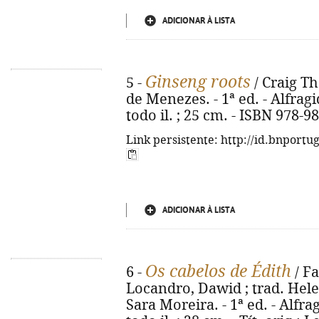
ADICIONAR À LISTA
Ginseng roots
5 -
/ Craig T
de Menezes. - 1ª ed. - Alfragid
todo il. ; 25 cm. - ISBN 978-9
Link persistente: http://id.bnportu
ADICIONAR À LISTA
Os cabelos de Édith
6 -
/ F
Locandro, Dawid ; trad. Hele
Sara Moreira. - 1ª ed. - Alfrag