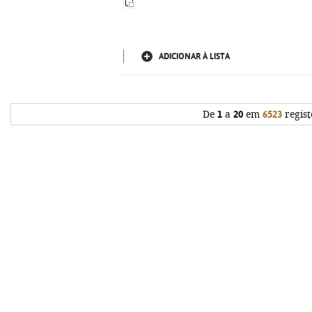
ADICIONAR À LISTA
De
1
a
20
em
6523
regist