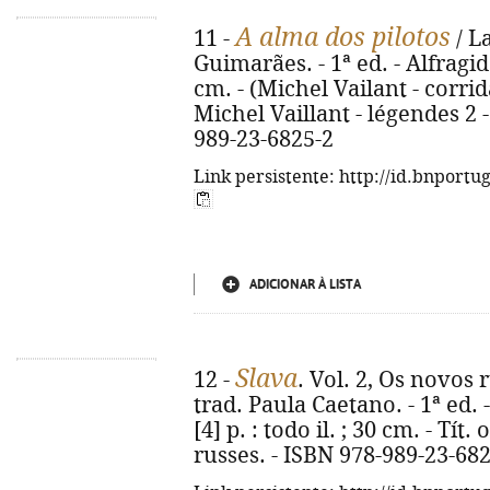
A alma dos pilotos
11 -
/ L
Guimarães. - 1ª ed. - Alfragide 
cm. - (Michel Vailant - corridas
Michel Vaillant - légendes 2 -
989-23-6825-2
Link persistente: http://id.bnportu
ADICIONAR À LISTA
Slava
12 -
. Vol. 2, Os novos
trad. Paula Caetano. - 1ª ed. -
[4] p. : todo il. ; 30 cm. - Tít
russes. - ISBN 978-989-23-68