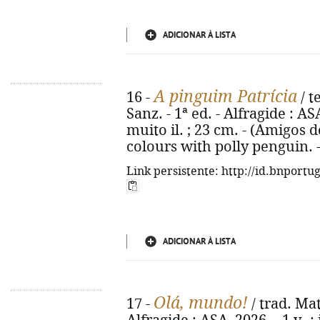
ADICIONAR À LISTA
A pinguim Patrícia
16 -
/ t
Sanz. - 1ª ed. - Alfragide : AS
muito il. ; 23 cm. - (Amigos d
colours with polly penguin. 
Link persistente: http://id.bnportu
ADICIONAR À LISTA
Olá, mundo!
17 -
/ trad. Mat