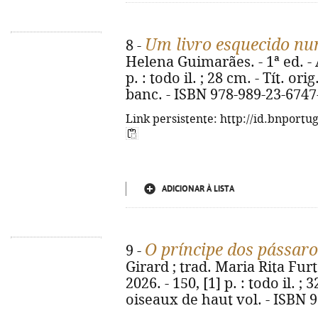
Um livro esquecido n
8 -
Helena Guimarães. - 1ª ed. - A
p. : todo il. ; 28 cm. - Tít. or
banc. - ISBN 978-989-23-6747
Link persistente: http://id.bnportu
ADICIONAR À LISTA
O príncipe dos pássaro
9 -
Girard ; trad. Maria Rita Furt
2026. - 150, [1] p. : todo il. ; 
oiseaux de haut vol. - ISBN 