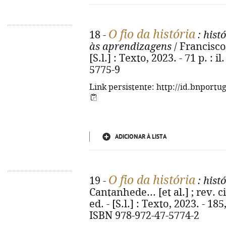
O fio da história
18 -
: hist
às aprendizagens
/ Francisco 
[S.l.] : Texto, 2023. - 71 p. : 
5775-9
Link persistente: http://id.bnportu
ADICIONAR À LISTA
O fio da história
19 -
: hist
Cantanhede... [et al.] ; rev. c
ed. - [S.l.] : Texto, 2023. - 185,
ISBN 978-972-47-5774-2