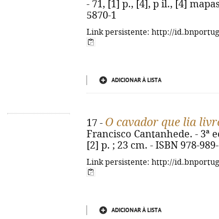
- 71, [1] p., [4], p il., [4] map
5870-1
Link persistente: http://id.bnportu
ADICIONAR À LISTA
O cavador que lia liv
17 -
Francisco Cantanhede. - 3ª ed.
[2] p. ; 23 cm. - ISBN 978-989
Link persistente: http://id.bnportu
ADICIONAR À LISTA