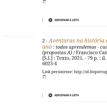
ADICIONAR À LISTA
Aventuras na história 
2 -
ano
: todos aprendemos - ca
(propostas A)
/ Francisco Cant
[S.l.] : Texto, 2025. - 79 p. : 
6023-4
Link persistente: http://id.bnportu
ADICIONAR À LISTA