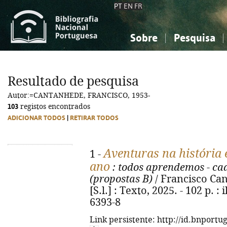
PT
EN
FR
Sobre
Pesquisa
Sobre a Bibliografia Nacional
Simples
Conhecimento, Informação...
Conhecimento, Informação...
Combinada
A
Resultado de pesquisa
Ciências sociais...
Ciências sociais...
Autor:=CANTANHEDE, FRANCISCO, 1953-
Arte, desporto...
Arte, desporto...
103
registos encontrados
ADICIONAR TODOS
|
RETIRAR TODOS
Aventuras na história 
1 -
ano
: todos aprendemos - ca
(propostas B)
/ Francisco Canta
[S.l.] : Texto, 2025. - 102 p. :
6393-8
Link persistente: http://id.bnportu