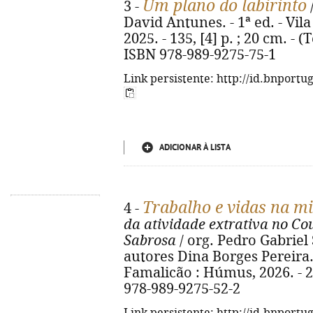
Um plano do labirinto
3 -
/
David Antunes. - 1ª ed. - Vi
2025. - 135, [4] p. ; 20 cm. - 
ISBN 978-989-9275-75-1
Link persistente: http://id.bnportu
ADICIONAR À LISTA
Trabalho e vidas na m
4 -
da atividade extrativa no Co
Sabrosa
/ org. Pedro Gabriel
autores Dina Borges Pereira... 
Famalicão : Húmus, 2026. - 264,
978-989-9275-52-2