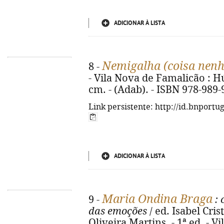
ADICIONAR À LISTA
Nemigalha (coisa nen
8 -
- Vila Nova de Famalicão : Húm
cm. - (Adab). - ISBN 978-989-
Link persistente: http://id.bnportu
ADICIONAR À LISTA
Maria Ondina Braga
9 -
: 
das emoções
/ ed. Isabel Cri
Oliveira Martins. - 1ª ed. - 