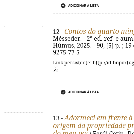
ADICIONAR À LISTA
Contos do quarto mi
12 -
Mésseder. - 2ª ed. ref. e aum
Húmus, 2025. - 90, [5] p. ; 19
9275-77-5
Link persistente: http://id.bnportu
ADICIONAR À LISTA
Adormeci em frente à 
13 -
origem da propriedade pr
do meu pai
/ Ferdi Çetin.
De