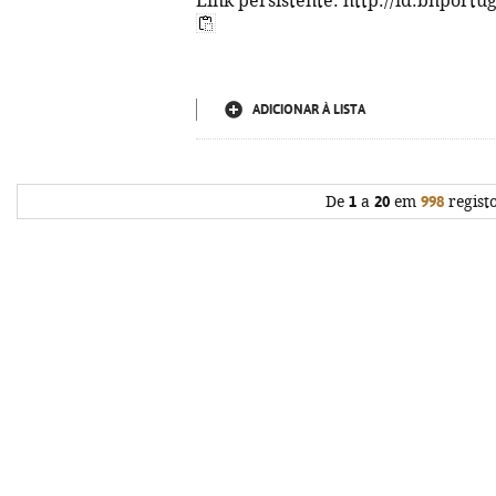
Link persistente: http://id.bnportu
ADICIONAR À LISTA
De
1
a
20
em
998
regist