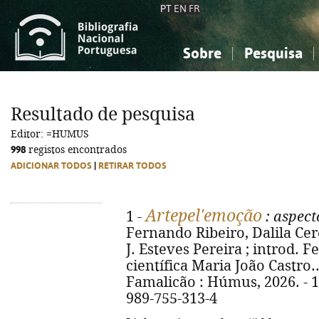
PT
EN
FR
Sobre
Pesquisa
Sobre a Bibliografia Nacional
Simples
Conhecimento, Informação...
Conhecimento, Informação...
Combinada
A
Resultado de pesquisa
Ciências sociais...
Ciências sociais...
Editor: =HUMUS
Arte, desporto...
Arte, desporto...
998
registos encontrados
ADICIONAR TODOS
|
RETIRAR TODOS
Artepel'emoção
1 -
: aspect
Fernando Ribeiro, Dalila Cere
J. Esteves Pereira ; introd. F
científica Maria João Castro...
Famalicão : Húmus, 2026. - 184
989-755-313-4