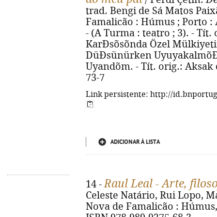
trad. Bengi de Sá Matos Paixã
Famalicão : Húmus ; Porto : A
- (A Turma : teatro ; 3). - Tít
KarÐsõsõnda Özel Mülkiyeti
DüÐsünürken UyuyakalmõÐ
Uyandõm. - Tít. orig.: Aksak
73-7
Link persistente: http://id.bnportu
ADICIONAR À LISTA
Raul Leal - Arte, filos
14 -
Celeste Natário, Rui Lopo, Már
Nova de Famalicão : Húmus, 202