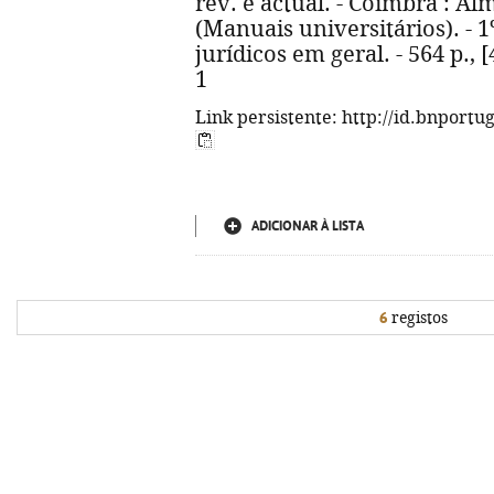
rev. e actual. - Coimbra : Almed
(Manuais universitários). - 1
jurídicos em geral. - 564 p., [
1
Link persistente: http://id.bnportu
ADICIONAR À LISTA
6
registos