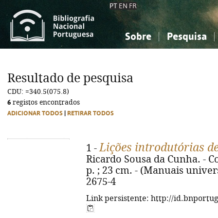
PT
EN
FR
Sobre
Pesquisa
Sobre a Bibliografia Nacional
Simples
Conhecimento, Informação...
Conhecimento, Informação...
Combinada
A
Resultado de pesquisa
Ciências sociais...
Ciências sociais...
CDU: =340.5(075.8)
Arte, desporto...
Arte, desporto...
6
registos encontrados
ADICIONAR TODOS
|
RETIRAR TODOS
Lições introdutórias d
1 -
Ricardo Sousa da Cunha. - Co
p. ; 23 cm. - (Manuais univer
2675-4
Link persistente: http://id.bnportu