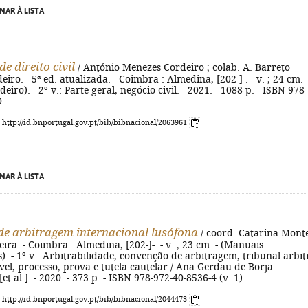
NAR À LISTA
e direito civil
/ António Menezes Cordeiro ; colab. A. Barreto
ro. - 5ª ed. atualizada. - Coimbra : Almedina, [202-]-. - v. ; 24 cm. 
iro). - 2º v.: Parte geral, negócio civil. - 2021. - 1088 p. - ISBN 978-
0
: http://id.bnportugal.gov.pt/bib/bibnacional/2063961
NAR À LISTA
e arbitragem internacional lusófona
/ coord. Catarina Mont
eira. - Coimbra : Almedina, [202-]-. - v. ; 23 cm. - (Manuais
s). - 1º v.: Arbitrabilidade, convenção de arbitragem, tribunal arbit
ável, processo, prova e tutela cautelar / Ana Gerdau de Borja
et al.]. - 2020. - 373 p. - ISBN 978-972-40-8536-4 (v. 1)
: http://id.bnportugal.gov.pt/bib/bibnacional/2044473