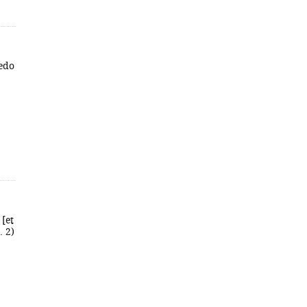
redo
[et
. 2)