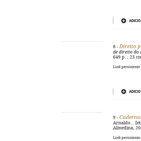
ADICIO
Direito 
8 -
de direito do
649 p. ; 23 c
Link persistente
ADICIO
Caderno
9 -
Arnaldo... [e
Almedina, 202
Link persistente