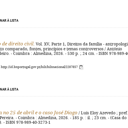
NAR À LISTA
de direito civil
. Vol. XV, Parte 1, Direitos da família - antropologi
eito comparado, fontes, princípios e temas controversos / António
iro. - Coimbra : Almedina, 2026. - 530 p. ; 24 cm. - ISBN 978-989-4
: http://id.bnportugal.gov.pt/bib/bibnacional/2287857
NAR À LISTA
a no 25 de abril e o caso José Diogo
/ Luís Eloy Azevedo ; pref.
ereira. - Coimbra : Almedina, 2026. - 185 p. : il. ; 23 cm. - (Casa do
. - ISBN 978-989-40-3273-1