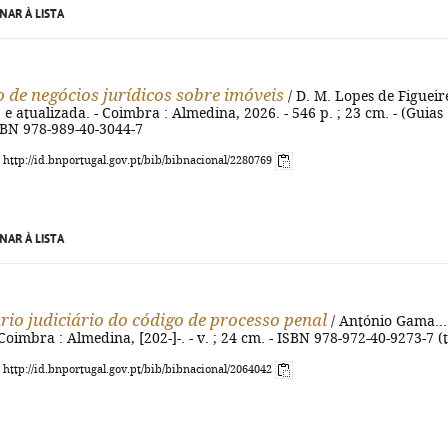
NAR À LISTA
o de negócios jurídicos sobre imóveis
/ D. M. Lopes de Figuei
v. e atualizada. - Coimbra : Almedina, 2026. - 546 p. ; 23 cm. - (Guias
ISBN 978-989-40-3044-7
: http://id.bnportugal.gov.pt/bib/bibnacional/2280769
NAR À LISTA
io judiciário do código de processo penal
/ António Gama... 
 - Coimbra : Almedina, [202-]-. - v. ; 24 cm. - ISBN 978-972-40-9273-7 (t
: http://id.bnportugal.gov.pt/bib/bibnacional/2064042