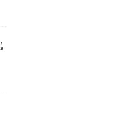
l
6. -