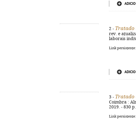
ADICIO
Tratado 
2 -
rev. e atualiz
laborais indi
Link persistente
ADICIO
Tratado 
3 -
Coimbra : Alme
2019. - 830 p
Link persistente