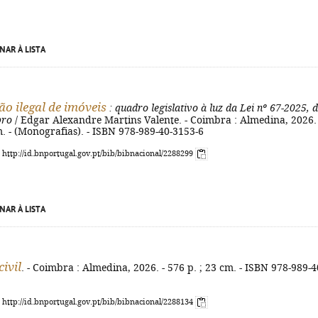
NAR À LISTA
o ilegal de imóveis
: quadro legislativo à luz da Lei nº 67-2025, 
bro
/ Edgar Alexandre Martins Valente. - Coimbra : Almedina, 2026. 
m. - (Monografias). - ISBN 978-989-40-3153-6
: http://id.bnportugal.gov.pt/bib/bibnacional/2288299
NAR À LISTA
ivil
. - Coimbra : Almedina, 2026. - 576 p. ; 23 cm. - ISBN 978-989-4
: http://id.bnportugal.gov.pt/bib/bibnacional/2288134