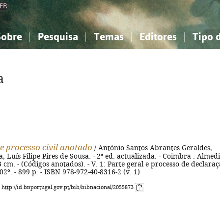
FR
Sobre
Pesquisa
Temas
Editores
Tipo 
obre a Bibliografia Nacional
imples
onhecimento, Informação...
onhecimento, Informação...
Combinada
A minha lista
Como utilizar
Filosofia, psicologia...
Filosofia, psicologia...
Perguntas frequente
a
iências sociais...
iências sociais...
Ciências exatas e naturais...
Ciências exatas e naturais...
rte, desporto...
rte, desporto...
Literatura, linguística...
Literatura, linguística...
e processo civil anotado
/ António Santos Abrantes Geraldes,
, Luís Filipe Pires de Sousa. - 2ª ed. actualizada. - Coimbra : Almed
23 cm. - (Códigos anotados). - V. 1: Parte geral e processo de declaraç
02º. - 899 p. - ISBN 978-972-40-8316-2 (v. 1)
: http://id.bnportugal.gov.pt/bib/bibnacional/2055873