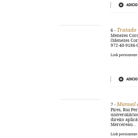
ADICIO
Tratado d
6 -
Menezes Cordei
(Menezes Corde
972-40-9186-
Link persistente
ADICIO
Manual d
7 -
Pires, Rui Per
universitário
direito aplic
Mercereau... [
Link persistente