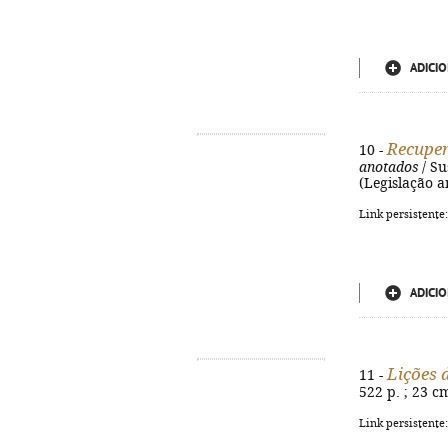
ADICIO
Recuper
10 -
anotados
/ Su
(Legislação a
Link persistente
ADICIO
Lições d
11 -
522 p. ; 23 c
Link persistente