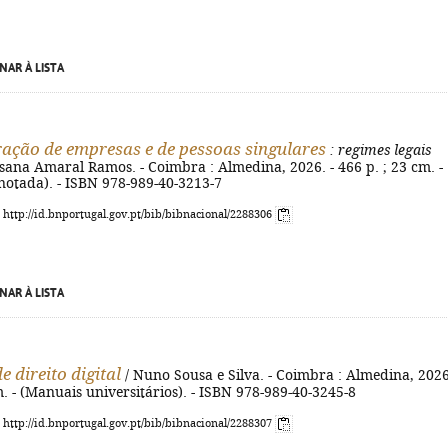
NAR À LISTA
ação de empresas e de pessoas singulares
: regimes legais
sana Amaral Ramos. - Coimbra : Almedina, 2026. - 466 p. ; 23 cm. -
notada). - ISBN 978-989-40-3213-7
: http://id.bnportugal.gov.pt/bib/bibnacional/2288306
NAR À LISTA
e direito digital
/ Nuno Sousa e Silva. - Coimbra : Almedina, 2026
m. - (Manuais universitários). - ISBN 978-989-40-3245-8
: http://id.bnportugal.gov.pt/bib/bibnacional/2288307