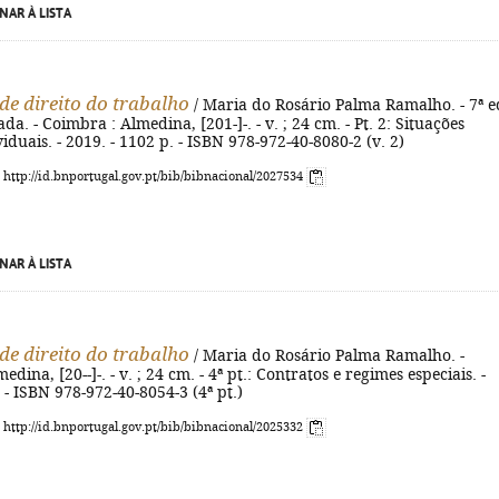
NAR À LISTA
de direito do trabalho
/ Maria do Rosário Palma Ramalho. - 7ª e
ada. - Coimbra : Almedina, [201-]-. - v. ; 24 cm. - Pt. 2: Situações
viduais. - 2019. - 1102 p. - ISBN 978-972-40-8080-2 (v. 2)
: http://id.bnportugal.gov.pt/bib/bibnacional/2027534
NAR À LISTA
de direito do trabalho
/ Maria do Rosário Palma Ramalho. -
dina, [20--]-. - v. ; 24 cm. - 4ª pt.: Contratos e regimes especiais. -
. - ISBN 978-972-40-8054-3 (4ª pt.)
: http://id.bnportugal.gov.pt/bib/bibnacional/2025332