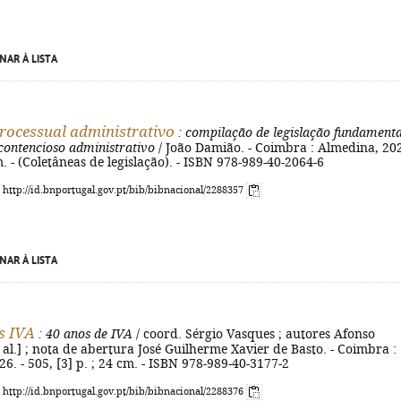
NAR À LISTA
processual administrativo
: compilação de legislação fundamenta
 contencioso administrativo
/ João Damião. - Coimbra : Almedina, 202
m. - (Coletâneas de legislação). - ISBN 978-989-40-2064-6
: http://id.bnportugal.gov.pt/bib/bibnacional/2288357
NAR À LISTA
s IVA
: 40 anos de IVA
/ coord. Sérgio Vasques ; autores Afonso
t al.] ; nota de abertura José Guilherme Xavier de Basto. - Coimbra :
6. - 505, [3] p. ; 24 cm. - ISBN 978-989-40-3177-2
: http://id.bnportugal.gov.pt/bib/bibnacional/2288376