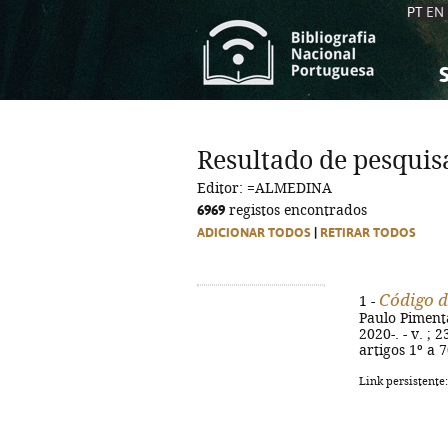
PT
EN
S
S
C
C
Resultado de pesquis
C
C
Editor: =ALMEDINA
A
A
6969
registos encontrados
ADICIONAR TODOS
|
RETIRAR TODOS
Código d
1 -
Paulo Pimenta
2020-. - v. ; 
artigos 1º a 7
Link persistente