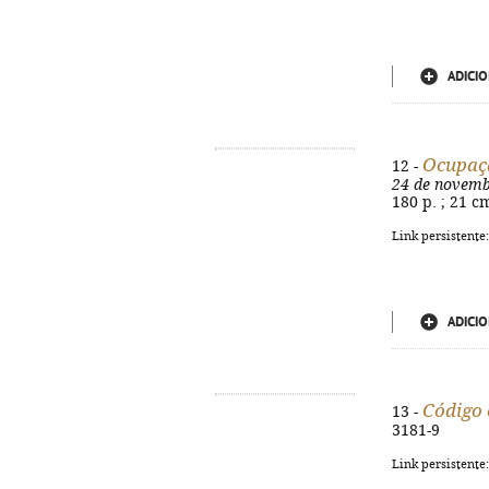
ADICIO
Ocupaçã
12 -
24 de novem
180 p. ; 21 c
Link persistente
ADICIO
Código c
13 -
3181-9
Link persistente