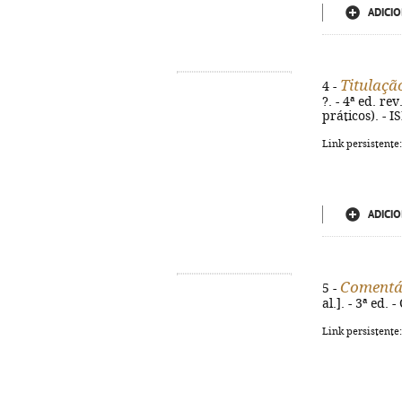
ADICIO
Titulaçã
4 -
?. - 4ª ed. re
práticos). - 
Link persistente
ADICIO
Comentár
5 -
al.]. - 3ª ed.
Link persistente