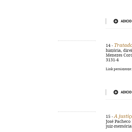
ADICIO
Tratado 
14 -
história, dir
Menezes Corde
3131-4
Link persistente
ADICIO
A justiç
15 -
José Pacheco P
juiz-memória)