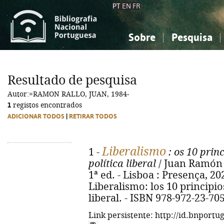
PT
EN
FR
Sobre
Pesquisa
Sobre a Bibliografia Nacional
Simples
Conhecimento, Informação...
Conhecimento, Informação...
Combinada
A
Resultado de pesquisa
Ciências sociais...
Ciências sociais...
Autor:=RAMON RALLO, JUAN, 1984-
Arte, desporto...
Arte, desporto...
1
registos encontrados
ADICIONAR TODOS
|
RETIRAR TODOS
Liberalismo
1 -
: os 10 pri
política liberal
/ Juan Ramón R
1ª ed. - Lisboa : Presença, 2025
Liberalismo: los 10 principio
liberal. - ISBN 978-972-23-70
Link persistente: http://id.bnportu