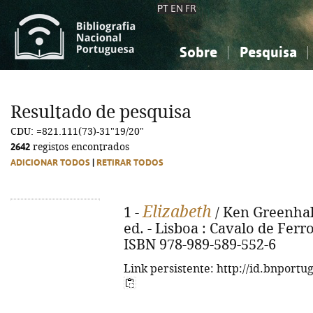
PT
EN
FR
Sobre
Pesquisa
Sobre a Bibliografia Nacional
Simples
Conhecimento, Informação...
Conhecimento, Informação...
Combinada
A
Resultado de pesquisa
Ciências sociais...
Ciências sociais...
CDU: =821.111(73)-31"19/20"
Arte, desporto...
Arte, desporto...
2642
registos encontrados
ADICIONAR TODOS
|
RETIRAR TODOS
Elizabeth
1 -
/ Ken Greenhall
ed. - Lisboa : Cavalo de Ferro,
ISBN 978-989-589-552-6
Link persistente: http://id.bnportu