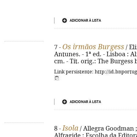
ADICIONAR À LISTA
Os irmãos Burgess
7 -
/ El
Antunes. - 1ª ed. - Lisboa : Al
cm. - Tít. orig.: The Burgess
Link persistente: http://id.bnportu
ADICIONAR À LISTA
Isola
8 -
/ Allegra Goodman ; tr
Alfragide : Escolha da Editora, 