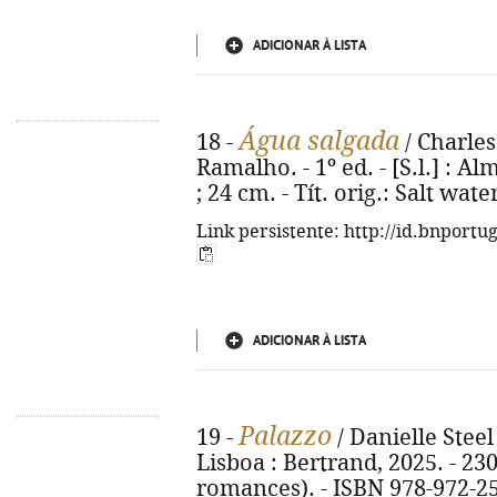
ADICIONAR À LISTA
Água salgada
18 -
/ Charles
Ramalho. - 1º ed. - [S.l.] : Al
; 24 cm. - Tít. orig.: Salt wat
Link persistente: http://id.bnportu
ADICIONAR À LISTA
Palazzo
19 -
/ Danielle Steel 
Lisboa : Bertrand, 2025. - 230
romances). - ISBN 978-972-2