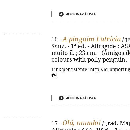
ADICIONAR À LISTA
A pinguim Patrícia
16 -
/ t
Sanz. - 1ª ed. - Alfragide : AS
muito il. ; 23 cm. - (Amigos d
colours with polly penguin. 
Link persistente: http://id.bnportu
ADICIONAR À LISTA
Olá, mundo!
17 -
/ trad. Mat