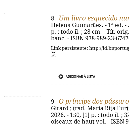
Um livro esquecido n
8 -
Helena Guimarães. - 1ª ed. - A
p. : todo il. ; 28 cm. - Tít. or
banc. - ISBN 978-989-23-6747
Link persistente: http://id.bnportu
ADICIONAR À LISTA
O príncipe dos pássaro
9 -
Girard ; trad. Maria Rita Furt
2026. - 150, [1] p. : todo il. ; 
oiseaux de haut vol. - ISBN 