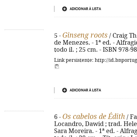
ADICIONAR À LISTA
Ginseng roots
5 -
/ Craig T
de Menezes. - 1ª ed. - Alfragid
todo il. ; 25 cm. - ISBN 978-9
Link persistente: http://id.bnportu
ADICIONAR À LISTA
Os cabelos de Édith
6 -
/ F
Locandro, Dawid ; trad. Hele
Sara Moreira. - 1ª ed. - Alfrag