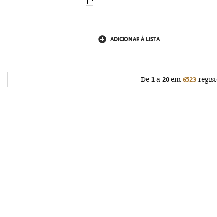
ADICIONAR À LISTA
De
1
a
20
em
6523
regist