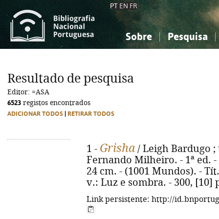
PT
EN
FR
Sobre
Pesquisa
Sobre a Bibliografia Nacional
Simples
Conhecimento, Informação...
Conhecimento, Informação...
Combinada
A
Resultado de pesquisa
Ciências sociais...
Ciências sociais...
Editor: =ASA
Arte, desporto...
Arte, desporto...
6523
registos encontrados
ADICIONAR TODOS
|
RETIRAR TODOS
Grisha
1 -
/ Leigh Bardugo ; 
Fernando Milheiro. - 1ª ed. - Al
24 cm. - (1001 Mundos). - Tít
v.: Luz e sombra. - 300, [10]
Link persistente: http://id.bnportu