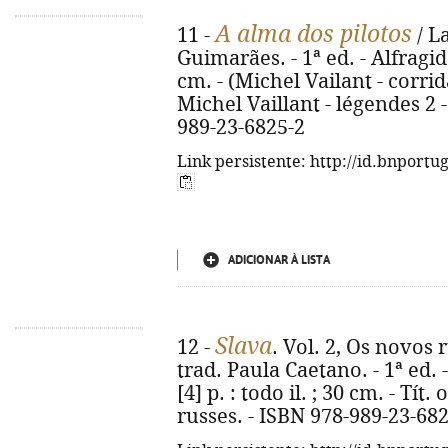
A alma dos pilotos
11 -
/ L
Guimarães. - 1ª ed. - Alfragide 
cm. - (Michel Vailant - corridas
Michel Vaillant - légendes 2 -
989-23-6825-2
Link persistente: http://id.bnportu
ADICIONAR À LISTA
Slava
12 -
. Vol. 2, Os novos
trad. Paula Caetano. - 1ª ed. -
[4] p. : todo il. ; 30 cm. - Tít
russes. - ISBN 978-989-23-68