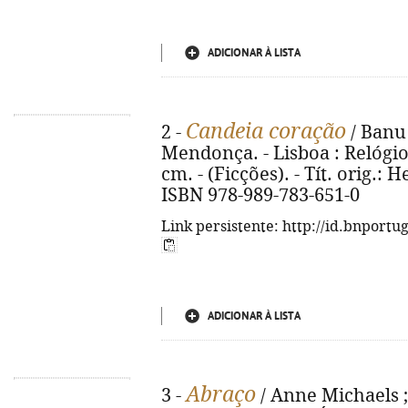
ADICIONAR À LISTA
Candeia coração
2 -
/ Banu
Mendonça. - Lisboa : Relógio D
cm. - (Ficções). - Tít. orig.: H
ISBN 978-989-783-651-0
Link persistente: http://id.bnportu
ADICIONAR À LISTA
Abraço
3 -
/ Anne Michaels ;