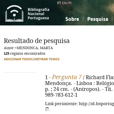
PT
EN
FR
Sobre
Pesquisa
Sobre a Bibliografia Nacional
Simples
Conhecimento, Informação...
Conhecimento, Informação...
Combinada
A
Resultado de pesquisa
Ciências sociais...
Ciências sociais...
Autor:=MENDONCA, MARTA
Arte, desporto...
Arte, desporto...
125
registos encontrados
ADICIONAR TODOS
|
RETIRAR TODOS
Pergunta 7
1 -
/ Richard Fla
Mendonça. - Lisboa : Relógio 
p. ; 24 cm. - (Antropos). - Tít
989-783-612-1
Link persistente: http://id.bnportu