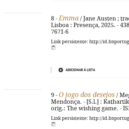
Emma
8 -
/ Jane Austen ; tr
Lisboa : Presença, 2025. - 438
7671-6
Link persistente: http://id.bnportu
ADICIONAR À LISTA
O jogo dos desejos
9 -
/ Meg
Mendonça. - [S.l.] : Kathartika
orig.: The wishing game. - I
Link persistente: http://id.bnportu