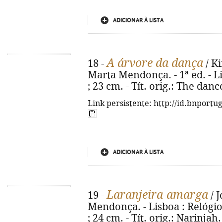
ADICIONAR À LISTA
A árvore da dança
18 -
/ K
Marta Mendonça. - 1ª ed. - Li
; 23 cm. - Tít. orig.: The dan
Link persistente: http://id.bnportu
ADICIONAR À LISTA
Laranjeira-amarga
19 -
/ J
Mendonça. - Lisboa : Relógio 
; 24 cm. - Tít. orig.: Narinja