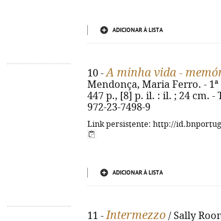
ADICIONAR À LISTA
A minha vida - memó
10 -
Mendonça, Maria Ferro. - 1ª e
447 p., [8] p. il. : il. ; 24 cm. 
972-23-7498-9
Link persistente: http://id.bnportu
ADICIONAR À LISTA
Intermezzo
11 -
/ Sally Roo