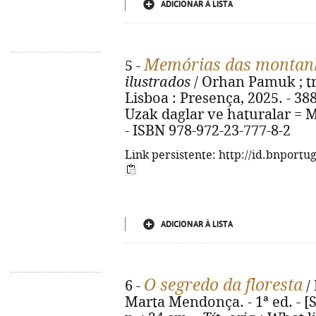
ADICIONAR À LISTA
Memórias das montanh
5 -
ilustrados
/ Orhan Pamuk ; tr
Lisboa : Presença, 2025. - 388 p.
Uzak daglar ve haturalar = 
- ISBN 978-972-23-777-8-2
Link persistente: http://id.bnportu
ADICIONAR À LISTA
O segredo da floresta
6 -
/ 
Marta Mendonça. - 1ª ed. - [S.l