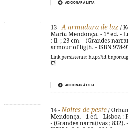
ADICIONAR À LISTA
A armadura de luz
13 -
/ K
Marta Mendonça. - 1ª ed. - Li
: il. ; 23 cm. - (Grandes narrat
armour of ligth. - ISBN 978-
Link persistente: http://id.bnportu
ADICIONAR À LISTA
Noites de peste
14 -
/ Orhan
Mendonça. - 1 ed. - Lisboa : P
- (Grandes narrativas ; 832). -