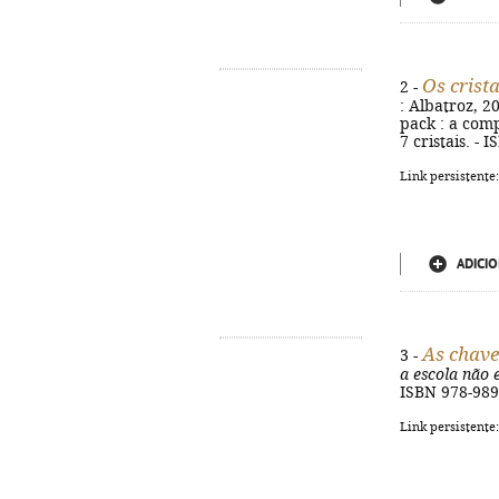
Os crist
2 -
: Albatroz, 20
pack : a comp
7 cristais. -
Link persistente
ADICIO
As chave
3 -
a escola não 
ISBN 978-989
Link persistente