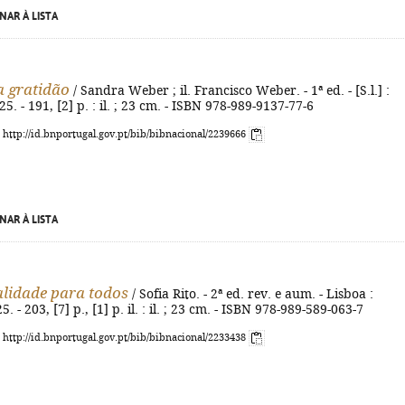
NAR À LISTA
a gratidão
/ Sandra Weber ; il. Francisco Weber. - 1ª ed. - [S.l.] :
. - 191, [2] p. : il. ; 23 cm. - ISBN 978-989-9137-77-6
: http://id.bnportugal.gov.pt/bib/bibnacional/2239666
NAR À LISTA
alidade para todos
/ Sofia Rito. - 2ª ed. rev. e aum. - Lisboa :
. - 203, [7] p., [1] p. il. : il. ; 23 cm. - ISBN 978-989-589-063-7
: http://id.bnportugal.gov.pt/bib/bibnacional/2233438