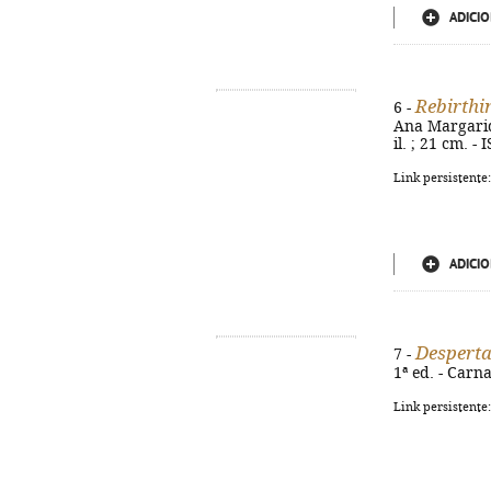
ADICIO
Rebirthi
6 -
Ana Margarida 
il. ; 21 cm. 
Link persistente
ADICIO
Desperta
7 -
1ª ed. - Carn
Link persistente