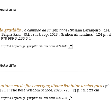
NAR À LISTA
da gratidão
: o caminho da simplicidade
/ Susana Laranjeiro ; des.
 Brigite Reis. - [S.l. : s.n.], cop. 2025 : Gráfica Almondina. - 124 p. : il
N 978-989-54253-3-4
: http://id.bnportugal.gov.pt/bib/bibnacional/2226283
NAR À LISTA
nations cards for emerging divine feminine archetypes
/ Juli
[S.l.] : The Rose Wisdom School, 2025. - 25, [2] p. : il. ; 23 cm
: http://id.bnportugal.gov.pt/bib/bibnacional/2226311