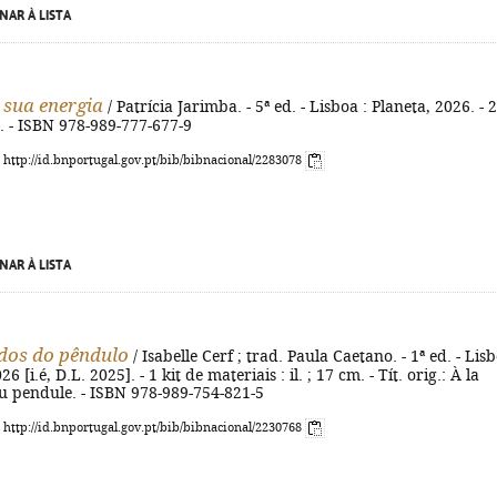
NAR À LISTA
 sua energia
/ Patrícia Jarimba. - 5ª ed. - Lisboa : Planeta, 2026. - 
cm. - ISBN 978-989-777-677-9
: http://id.bnportugal.gov.pt/bib/bibnacional/2283078
NAR À LISTA
dos do pêndulo
/ Isabelle Cerf ; trad. Paula Caetano. - 1ª ed. - Lisb
 [i.é, D.L. 2025]. - 1 kit de materiais : il. ; 17 cm. - Tít. orig.: À la
u pendule. - ISBN 978-989-754-821-5
: http://id.bnportugal.gov.pt/bib/bibnacional/2230768