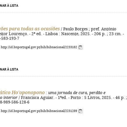
NAR À LISTA
ões para todas as ocasiões
/ Paulo Borges ; pref. António
tor Lourenço. - 2ª ed. - Lisboa : Nascente, 2025. - 206 p. ; 23 cm. -
-583-193-7
: http://id.bnportugal.gov.pt/bib/bibnacional/2233182
NAR À LISTA
rático Ho'oponopono
: uma jornada de cura, perdão e
o interior
/ Francisca Aguiar. - 1ªed. - Porto : 5 Livros, 2025. - 46 p. 
78-989-586-128-6
: http://id.bnportugal.gov.pt/bib/bibnacional/2231289