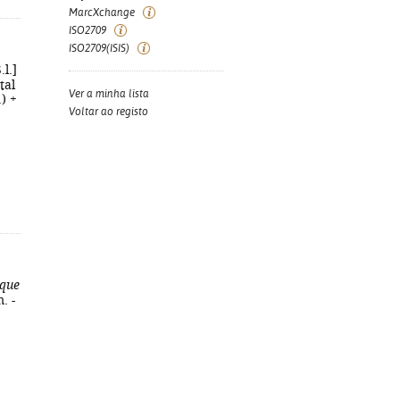
MarcXchange
ISO2709
ISO2709(ISIS)
.l.]
tal
Ver a minha lista
) +
Voltar ao registo
 que
. -