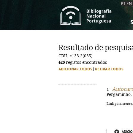
PT
EN
S
S
C
C
Resultado de pesquis
C
C
CDU: =133.2(035)
A
A
620
registos encontrados
ADICIONAR TODOS
|
RETIRAR TODOS
Autocur
1 -
Pergaminho, 2
Link persistente
ADICIO