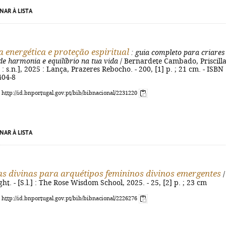
NAR À LISTA
 energética e proteção espiritual
: guia completo para criares
e harmonia e equilíbrio na tua vida
/ Bernardete Cambado, Priscill
l. : s.n.], 2025 : Lança, Prazeres Rebocho. - 200, [1] p. ; 21 cm. - ISBN
404-8
: http://id.bnportugal.gov.pt/bib/bibnacional/2231220
NAR À LISTA
as divinas para arquétipos femininos divinos emergentes
/
ht. - [S.l.] : The Rose Wisdom School, 2025. - 25, [2] p. ; 23 cm
: http://id.bnportugal.gov.pt/bib/bibnacional/2226276