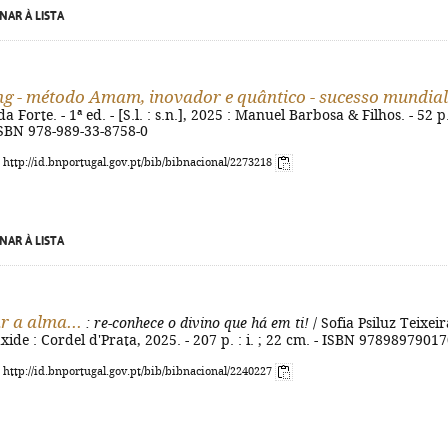
NAR À LISTA
ng - método Amam, inovador e quântico - sucesso mundial
Forte. - 1ª ed. - [S.l. : s.n.], 2025 : Manuel Barbosa & Filhos. - 52 p.
- ISBN 978-989-33-8758-0
: http://id.bnportugal.gov.pt/bib/bibnacional/2273218
NAR À LISTA
r a alma...
: re-conhece o divino que há em ti!
/ Sofia Psiluz Teixeira
axide : Cordel d'Prata, 2025. - 207 p. : i. ; 22 cm. - ISBN 9789897901
: http://id.bnportugal.gov.pt/bib/bibnacional/2240227