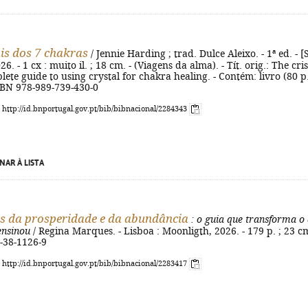
ais dos 7 chakras
/ Jennie Harding ; trad. Dulce Aleixo. - 1ª ed. - [S
26. - 1 cx : muito il. ; 18 cm. - (Viagens da alma). - Tít. orig.: The cris
lete guide to using crystal for chakra healing. - Contém: livro (80 p.
 ISBN 978-989-739-430-0
: http://id.bnportugal.gov.pt/bib/bibnacional/2284343
NAR À LISTA
s da prosperidade e da abundância
: o guia que transforma o
ensinou
/ Regina Marques. - Lisboa : Moonligth, 2026. - 179 p. ; 23 cm
-38-1126-9
: http://id.bnportugal.gov.pt/bib/bibnacional/2283417