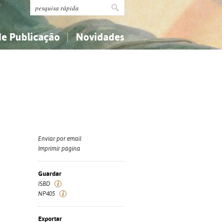
de Publicação
Novidades
s
Religião...
Religião...
Ciências aplicadas...
Ciências aplicadas...
História, geografia, biografias...
História, geografia, biografias...
Enviar por email
Imprimir página
Guardar
ISBD
NP405
Exportar