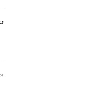
215
oa :