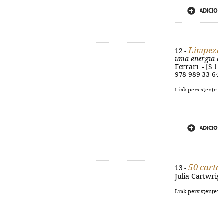
ADICIO
Limpeza
12 -
uma energia d
Ferrari. - [S.
978-989-33-6
Link persistente
ADICIO
50 cart
13 -
Julia Cartwrig
Link persistente