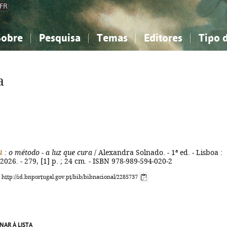
FR
Sobre
Pesquisa
Temas
Editores
Tipo 
obre a Bibliografia Nacional
imples
onhecimento, Informação...
onhecimento, Informação...
Combinada
A minha lista
Como utilizar
Filosofia, psicologia...
Filosofia, psicologia...
Perguntas frequente
a
iências sociais...
iências sociais...
Ciências exatas e naturais...
Ciências exatas e naturais...
rte, desporto...
rte, desporto...
Literatura, linguística...
Literatura, linguística...
a
: o método - a luz que cura
/ Alexandra Solnado. - 1ª ed. - Lisboa :
026. - 279, [1] p. ; 24 cm. - ISBN 978-989-594-020-2
: http://id.bnportugal.gov.pt/bib/bibnacional/2285737
NAR À LISTA