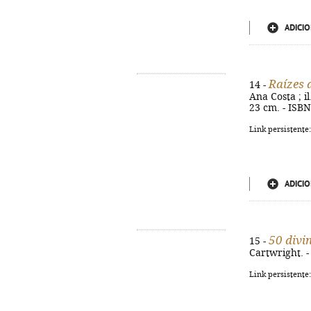
ADICIO
Raízes 
14 -
Ana Costa ; il.
23 cm. - ISB
Link persistente
ADICIO
50 divi
15 -
Cartwright. - 
Link persistente