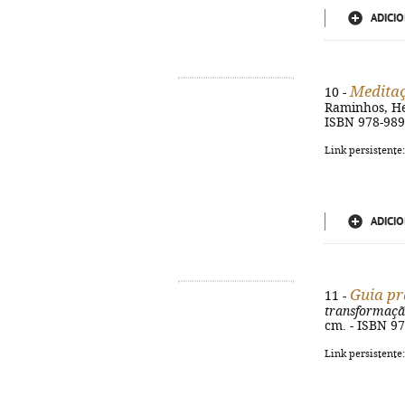
ADICIO
Meditaç
10 -
Raminhos, Hei
ISBN 978-989
Link persistente
ADICIO
Guia p
11 -
transformaçã
cm. - ISBN 9
Link persistente