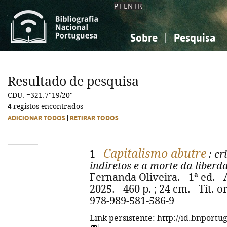
PT
EN
FR
Sobre
Pesquisa
Sobre a Bibliografia Nacional
Simples
Conhecimento, Informação...
Conhecimento, Informação...
Combinada
A
Resultado de pesquisa
Ciências sociais...
Ciências sociais...
CDU: =321.7"19/20"
Arte, desporto...
Arte, desporto...
4
registos encontrados
ADICIONAR TODOS
|
RETIRAR TODOS
Capitalismo abutre
1 -
: cr
indiretos e a morte da liberd
Fernanda Oliveira. - 1ª ed. - 
2025. - 460 p. ; 24 cm. - Tít. 
978-989-581-586-9
Link persistente: http://id.bnportu