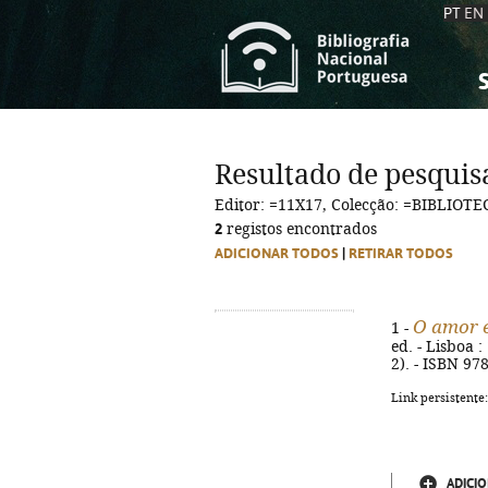
PT
EN
S
S
C
C
Resultado de pesquis
C
C
Editor: =11X17, Colecção: =BIBLI
A
A
2
registos encontrados
ADICIONAR TODOS
|
RETIRAR TODOS
O amor é
1 -
ed. - Lisboa :
2). - ISBN 97
Link persistente
ADICIO