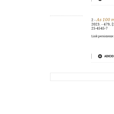
As 100 m
2 -
2023. - 479, [
25-4545-7
Link persistente
ADICIO