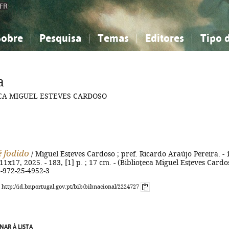
FR
Sobre
Pesquisa
Temas
Editores
Tipo 
obre a Bibliografia Nacional
imples
onhecimento, Informação...
onhecimento, Informação...
Combinada
A minha lista
Como utilizar
Filosofia, psicologia...
Filosofia, psicologia...
Perguntas frequente
a
iências sociais...
iências sociais...
Ciências exatas e naturais...
Ciências exatas e naturais...
OTECA MIGUEL ESTEVES CARDOSO
rte, desporto...
rte, desporto...
Literatura, linguística...
Literatura, linguística...
 fodido
/ Miguel Esteves Cardoso ; pref. Ricardo Araújo Pereira. - 
 11x17, 2025. - 183, [1] p. ; 17 cm. - (Biblioteca Miguel Esteves Cardo
8-972-25-4952-3
: http://id.bnportugal.gov.pt/bib/bibnacional/2224727
NAR À LISTA