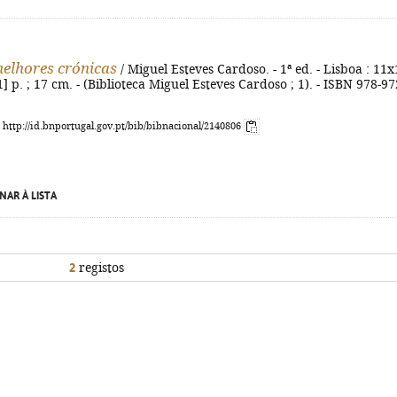
elhores crónicas
/ Miguel Esteves Cardoso. - 1ª ed. - Lisboa : 11x
1] p. ; 17 cm. - (Biblioteca Miguel Esteves Cardoso ; 1). - ISBN 978-97
: http://id.bnportugal.gov.pt/bib/bibnacional/2140806
NAR À LISTA
2
registos