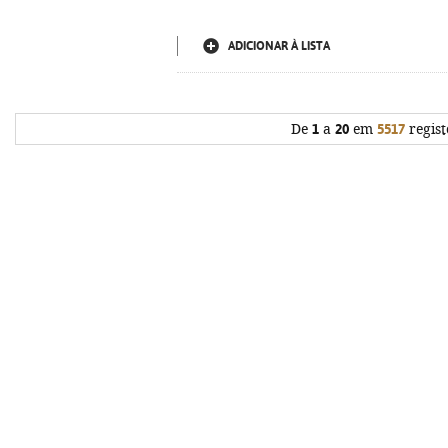
ADICIONAR À LISTA
De
1
a
20
em
5517
regist