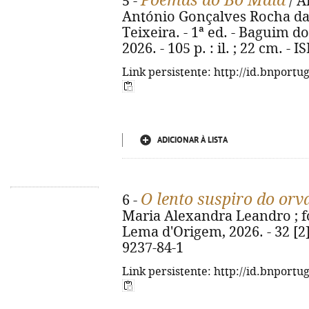
Poemas do Bô Maia
5 -
/ A
António Gonçalves Rocha da
Teixeira. - 1ª ed. - Baguim 
2026. - 105 p. : il. ; 22 cm. -
Link persistente: http://id.bnportu
ADICIONAR À LISTA
O lento suspiro do orv
6 -
Maria Alexandra Leandro ; fot
Lema d'Origem, 2026. - 32 [2] 
9237-84-1
Link persistente: http://id.bnportu