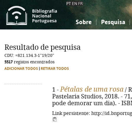
PT
EN
FR
Sobre
Pesquisa
Sobre a Bibliografia Nacional
Simples
Conhecimento, Informação...
Conhecimento, Informação...
Combinada
A
Resultado de pesquisa
Ciências sociais...
Ciências sociais...
CDU: =821.134.3-1"19/20"
Arte, desporto...
Arte, desporto...
5517
registos encontrados
ADICIONAR TODOS
|
RETIRAR TODOS
Pétalas de uma rosa
1 -
/ R
Pastelaria Studios, 2018. - 71, 
pode demorar um dia). - ISB
Link persistente: http://id.bnportu