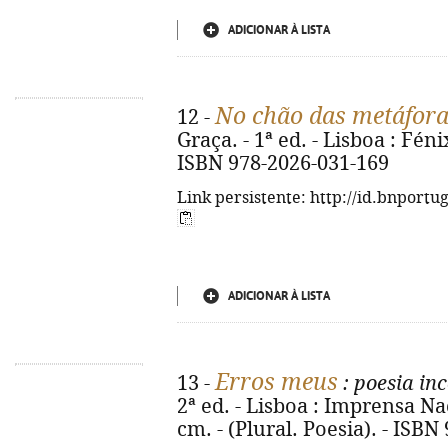
ADICIONAR À LISTA
No chão das metáfor
12 -
Graça. - 1ª ed. - Lisboa : Fénix,
ISBN 978-2026-031-169
Link persistente: http://id.bnportu
ADICIONAR À LISTA
Erros meus
13 -
: poesia in
2ª ed. - Lisboa : Imprensa Naci
cm. - (Plural. Poesia). - ISB