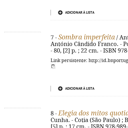
ADICIONAR À LISTA
Sombra imperfeita
7 -
/ An
António Cândido Franco. - Po
- 80, [2] p. ; 22 cm. - ISBN 97
Link persistente: http://id.bnportu
ADICIONAR À LISTA
Elegia dos mitos quoti
8 -
Cunha. - Cotia (São Paulo) ; B
[5] p. ; 17 cm. - ISBN 978-989