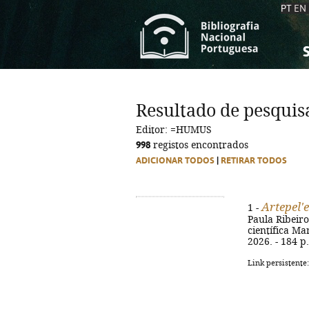
PT
EN
S
S
C
C
Resultado de pesquis
C
C
Editor: =HUMUS
A
A
998
registos encontrados
ADICIONAR TODOS
|
RETIRAR TODOS
Artepel
1 -
Paula Ribeiro 
científica Mar
2026. - 184 p.
Link persistente