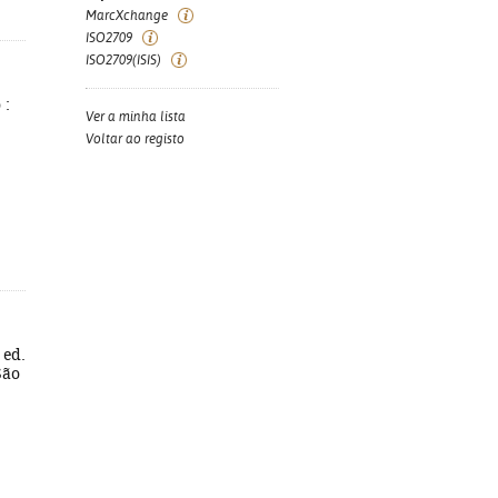
MarcXchange
ISO2709
ISO2709(ISIS)
 :
Ver a minha lista
Voltar ao registo
 ed.
São