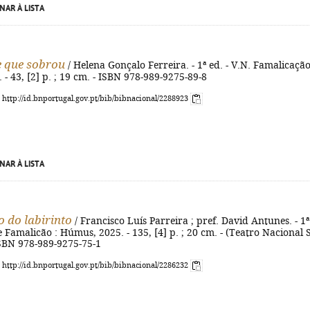
NAR À LISTA
e que sobrou
/ Helena Gonçalo Ferreira. - 1ª ed. - V.N. Famalicação
- 43, [2] p. ; 19 cm. - ISBN 978-989-9275-89-8
: http://id.bnportugal.gov.pt/bib/bibnacional/2288923
NAR À LISTA
 do labirinto
/ Francisco Luís Parreira ; pref. David Antunes. - 1ª
e Famalicão : Húmus, 2025. - 135, [4] p. ; 20 cm. - (Teatro Nacional 
 ISBN 978-989-9275-75-1
: http://id.bnportugal.gov.pt/bib/bibnacional/2286232