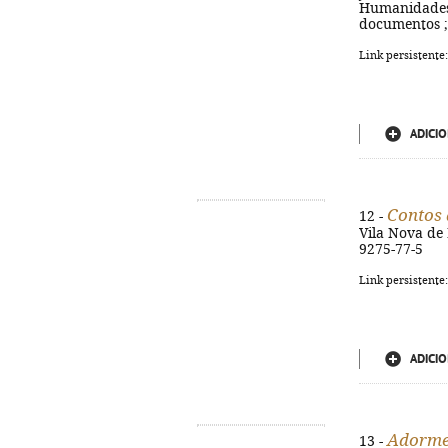
Humanidades ; 
documentos ; 
Link persistente
ADICIO
Contos 
12 -
Vila Nova de 
9275-77-5
Link persistente
ADICIO
Adormec
13 -