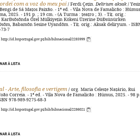
cordei com a voz do meu pai
/ Ferdi Çetin.
Delirium aksak
/ Yes
 Bengi de Sá Matos Paixão. - 1ª ed. - Vila Nova de Famalicão : Húmus
a, 2025. - 191 p. ; 19 cm. - (A Turma : teatro ; 3). - Tít. orig.:
 KarÐsõsõnda Özel Mülkiyetin Kökeni Üzerine DüÐsünürken
õm, Babamõn Sesine Uyandõm. - Tít. orig.: Aksak deliryum. - ISB
-73-7
: http://id.bnportugal.gov.pt/bib/bibnacional/2285999
NAR À LISTA
l - Arte, filosofia e vertigem
/ org. Maria Celeste Natário, Rui
oão Correia. - 1ª ed. - Vila Nova de Famalicão : Húmus, 2025. - 98 p.
- ISBN 978-989-9275-68-3
: http://id.bnportugal.gov.pt/bib/bibnacional/2286021
NAR À LISTA