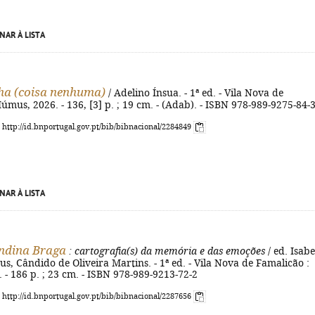
NAR À LISTA
ha (coisa nenhuma)
/ Adelino Ínsua. - 1ª ed. - Vila Nova de
úmus, 2026. - 136, [3] p. ; 19 cm. - (Adab). - ISBN 978-989-9275-84-
: http://id.bnportugal.gov.pt/bib/bibnacional/2284849
NAR À LISTA
ndina Braga
: cartografia(s) da memória e das emoções
/ ed. Isabe
us, Cândido de Oliveira Martins. - 1ª ed. - Vila Nova de Famalicão :
- 186 p. ; 23 cm. - ISBN 978-989-9213-72-2
: http://id.bnportugal.gov.pt/bib/bibnacional/2287656