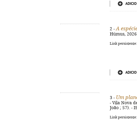
ADICIO
A espéci
2 -
Húmus, 2026. 
Link persistente
ADICIO
Um plano
3 -
- Vila Nova d
João ; 57). -
Link persistente