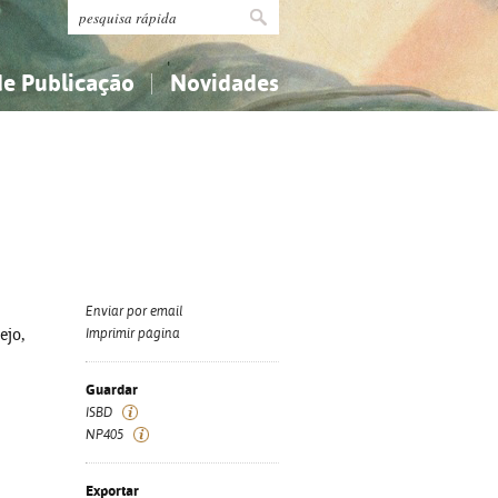
de Publicação
Novidades
s
Religião...
Religião...
Ciências aplicadas...
Ciências aplicadas...
História, geografia, biografias...
História, geografia, biografias...
Enviar por email
ejo,
Imprimir página
Guardar
ISBD
NP405
Exportar