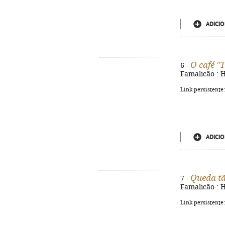
ADICIO
O café "
6 -
Famalicão : H
Link persistente
ADICIO
Queda tã
7 -
Famalicão : H
Link persistente