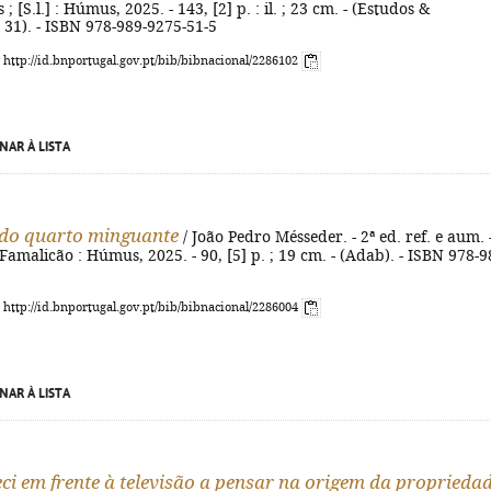
[S.l.] : Húmus, 2025. - 143, [2] p. : il. ; 23 cm. - (Estudos &
31). - ISBN 978-989-9275-51-5
: http://id.bnportugal.gov.pt/bib/bibnacional/2286102
NAR À LISTA
do quarto minguante
/ João Pedro Mésseder. - 2ª ed. ref. e aum. 
Famalicão : Húmus, 2025. - 90, [5] p. ; 19 cm. - (Adab). - ISBN 978-9
: http://id.bnportugal.gov.pt/bib/bibnacional/2286004
NAR À LISTA
i em frente à televisão a pensar na origem da proprieda