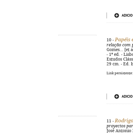
ADICIO
Papéis 
10 -
relação com p
Gomes... [et a
- 1ª ed. - Li
Estudos Cláss
29 cm. - Ed. 
Link persistente
ADICIO
Rodrigo
11 -
proyectos par
José Antonio