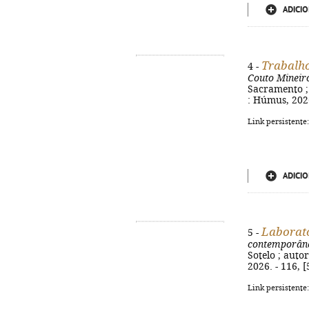
ADICIO
Trabalho
4 -
Couto Mineiro
Sacramento ; 
: Húmus, 2026.
Link persistente
ADICIO
Laborató
5 -
contemporân
Sotelo ; autor
2026. - 116, [
Link persistente