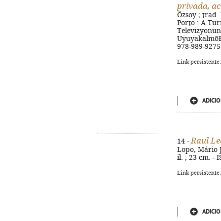
privada, a
Özsoy ; trad.
Porto : A Turm
Televizyonun
UyuyakalmõÐs
978-989-9275
Link persistente
ADICIO
Raul Lea
14 -
Lopo, Mário J
il. ; 23 cm. 
Link persistente
ADICIO