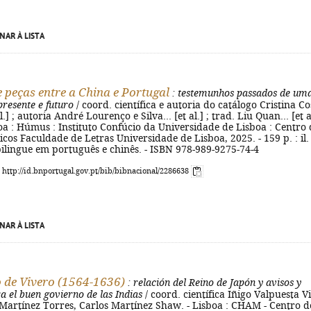
NAR À LISTA
e peças entre a China e Portugal
: testemunhos passados de um
resente e futuro
/ coord. científica e autoria do catálogo Cristina Co
l.] ; autoria André Lourenço e Silva... [et al.] ; trad. Liu Quan... [et al
sboa : Húmus : Instituto Confúcio da Universidade de Lisboa : Centro 
icos Faculdade de Letras Universidade de Lisboa, 2025. - 159 p. : il. 
bilingue em português e chinês. - ISBN 978-989-9275-74-4
: http://id.bnportugal.gov.pt/bib/bibnacional/2286638
NAR À LISTA
 de Vivero (1564-1636)
: relación del Reino de Japón y avisos y
a el buen govierno de las Indias
/ coord. científica Iñigo Valpuesta Vi
 Martínez Torres, Carlos Martínez Shaw. - Lisboa : CHAM - Centro d