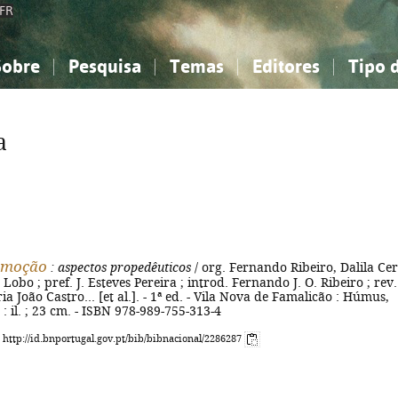
FR
Sobre
Pesquisa
Temas
Editores
Tipo 
obre a Bibliografia Nacional
imples
onhecimento, Informação...
onhecimento, Informação...
Combinada
A minha lista
Como utilizar
Filosofia, psicologia...
Filosofia, psicologia...
Perguntas frequente
a
iências sociais...
iências sociais...
Ciências exatas e naturais...
Ciências exatas e naturais...
rte, desporto...
rte, desporto...
Literatura, linguística...
Literatura, linguística...
'emoção
: aspectos propedêuticos
/ org. Fernando Ribeiro, Dalila Cer
Lobo ; pref. J. Esteves Pereira ; introd. Fernando J. O. Ribeiro ; rev.
ia João Castro... [et al.]. - 1ª ed. - Vila Nova de Famalicão : Húmus,
 : il. ; 23 cm. - ISBN 978-989-755-313-4
: http://id.bnportugal.gov.pt/bib/bibnacional/2286287