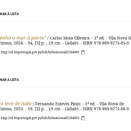
NAR À LISTA
Tenho o mar à porta"
/ Carlos Mota Oliveira. - 1ª ed. - Vila Nova 
úmus, 2026. - 94, [3] p. ; 19 cm. - (Adab). - ISBN 978-989-9275-85-0
: http://id.bnportugal.gov.pt/bib/bibnacional/2284901
NAR À LISTA
o leve de tudo
/ Fernando Esteves Pinto. - 1ª ed. - Vila Nova de
úmus, 2025. - 59, [3] p. ; 19 cm. - (Adab). - ISBN 978-989-9275-66-9
: http://id.bnportugal.gov.pt/bib/bibnacional/2284851