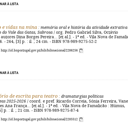
NAR À LISTA
 e vidas na mina
: memória oral e história da atividade extrativa
 do Vale das Gatas, Sabrosa
/ org. Pedro Gabriel Silva, Octávio
autores Dina Borges Pereira... [et al.]. - 1ª ed. - Vila Nova de Famal
 - 264, [3] p. : il. ; 24 cm. - ISBN 978-989-9275-52-2
: http://id.bnportugal.gov.pt/bib/bibnacional/2286256
NAR À LISTA
rio de escrita para teatro
: dramaturgias políticas
eas 2025-2026
/ coord. e pref. Ricardo Correia, Sónia Ferreira, Van
es Ana França... [et al.]. - 1ª ed. - Vila Nova de Famalicão : Húmus,
5] p. : il. ; 21 cm. - ISBN 978-989-9275-87-4
: http://id.bnportugal.gov.pt/bib/bibnacional/2285512