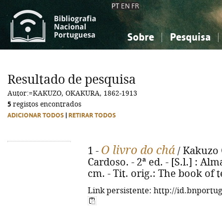
PT
EN
FR
Sobre
Pesquisa
Sobre a Bibliografia Nacional
Simples
Conhecimento, Informação...
Conhecimento, Informação...
Combinada
A
Resultado de pesquisa
Ciências sociais...
Ciências sociais...
Autor:=KAKUZO, OKAKURA, 1862-1913
Arte, desporto...
Arte, desporto...
5
registos encontrados
ADICIONAR TODOS
|
RETIRAR TODOS
O livro do chá
1 -
/ Kakuzo 
Cardoso. - 2ª ed. - [S.l.] : Alm
cm. - Tit. orig.: The book of 
Link persistente: http://id.bnportu