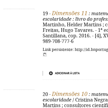
Dimensões 11
19 -
: matemá
escolaridade
: livro do profes
Martinho, Helder Martins ; c
Freitas, Hugo Tavares. - 1ª ed.
Santillana, cop. 2016. - [4], XV
989-708-777-6
Link persistente: http://id.bnportu
ADICIONAR À LISTA
Dimensões 10
20 -
: matemá
escolaridade
/ Cristina Negr
Martins ; consultores científ