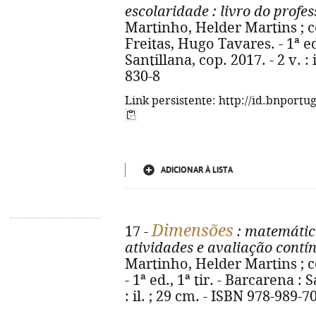
escolaridade
: livro do profes
Martinho, Helder Martins ; c
Freitas, Hugo Tavares. - 1ª ed.
Santillana, cop. 2017. - 2 v. :
830-8
Link persistente: http://id.bnportu
ADICIONAR À LISTA
Dimensões
17 -
: matemátic
atividades e avaliação contí
Martinho, Helder Martins ; c
- 1ª ed., 1ª tir. - Barcarena : 
: il. ; 29 cm. - ISBN 978-989-7