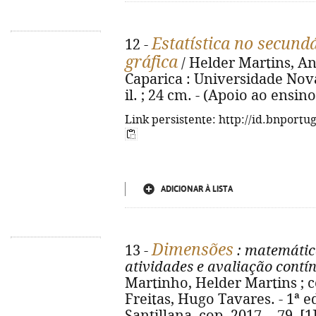
Estatística no secund
12 -
gráfica
/ Helder Martins, An
Caparica : Universidade Nova 
il. ; 24 cm. - (Apoio ao ensin
Link persistente: http://id.bnportu
ADICIONAR À LISTA
Dimensões
13 -
: matemátic
atividades e avaliação contí
Martinho, Helder Martins ; c
Freitas, Hugo Tavares. - 1ª ed.
Santillana, cop. 2017. - 79, [1]