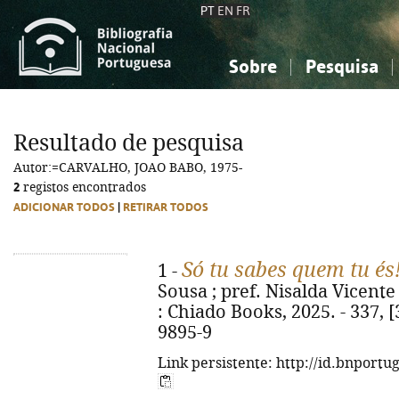
PT
EN
FR
Sobre
Pesquisa
Sobre a Bibliografia Nacional
Simples
Conhecimento, Informação...
Conhecimento, Informação...
Combinada
A
Resultado de pesquisa
Ciências sociais...
Ciências sociais...
Autor:=CARVALHO, JOAO BABO, 1975-
Arte, desporto...
Arte, desporto...
2
registos encontrados
ADICIONAR TODOS
|
RETIRAR TODOS
Só tu sabes quem tu és
1 -
Sousa ; pref. Nisalda Vicente
: Chiado Books, 2025. - 337, [
9895-9
Link persistente: http://id.bnportu