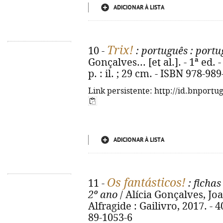
ADICIONAR À LISTA
Trix!
10 -
: português
: portu
Gonçalves... [et al.]. - 1ª ed. -
p. : il. ; 29 cm. - ISBN 978-98
Link persistente: http://id.bnportu
ADICIONAR À LISTA
Os fantásticos!
11 -
: fichas
2º ano
/ Alícia Gonçalves, Joan
Alfragide : Gailivro, 2017. - 40
89-1053-6