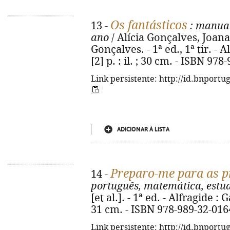
Os fantásticos
13 -
: manual
ano
/ Alícia Gonçalves, Joana
Gonçalves. - 1ª ed., 1ª tir. - A
[2] p. : il. ; 30 cm. - ISBN 97
Link persistente: http://id.bnportu
ADICIONAR À LISTA
Preparo-me para as pr
14 -
português, matemática, estu
[et al.]. - 1ª ed. - Alfragide : G
31 cm. - ISBN 978-989-32-016
Link persistente: http://id.bnportu