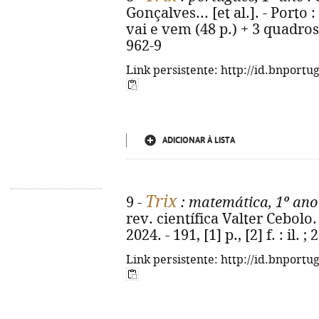
Gonçalves... [et al.]. - Porto : 
vai e vem (48 p.) + 3 quadros
962-9
Link persistente: http://id.bnportu
ADICIONAR À LISTA
Trix
9 -
: matemática, 1º ano
rev. científica Valter Cebolo. 
2024. - 191, [1] p., [2] f. : il
Link persistente: http://id.bnportu