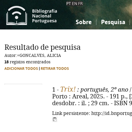
PT
EN
FR
Sobre
Pesquisa
Sobre a Bibliografia Nacional
Simples
Conhecimento, Informação...
Conhecimento, Informação...
Combinada
A
Resultado de pesquisa
Ciências sociais...
Ciências sociais...
Autor:=GONCALVES, ALICIA
Arte, desporto...
Arte, desporto...
18
registos encontrados
ADICIONAR TODOS
|
RETIRAR TODOS
Trix!
1 -
: português, 2º ano
/
Porto : Areal, 2025. - 191 p., 
desdobr. : il. ; 29 cm. - ISBN
Link persistente: http://id.bnportu