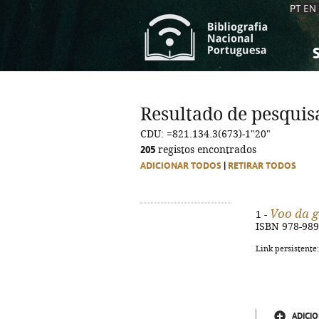
PT
EN
S
S
C
C
Resultado de pesquis
C
C
CDU: =821.134.3(673)-1"20"
A
A
205
registos encontrados
ADICIONAR TODOS
|
RETIRAR TODOS
Voo da 
1 -
ISBN 978-989
Link persistente
ADICIO