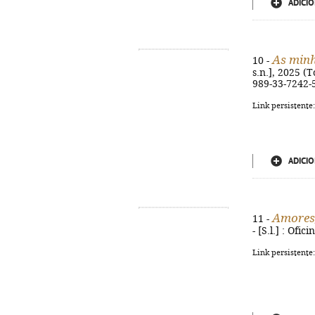
ADICIO
As min
10 -
s.n.], 2025 (T
989-33-7242-
Link persistente
ADICIO
Amores,
11 -
- [S.l.] : Ofi
Link persistente