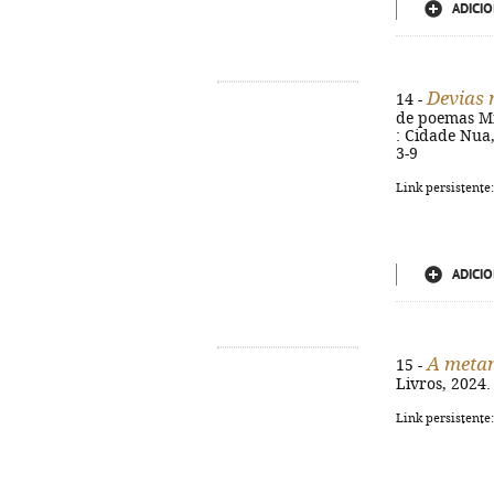
ADICIO
Devias 
14 -
de poemas Mig
: Cidade Nua, 
3-9
Link persistente
ADICIO
A metam
15 -
Livros, 2024.
Link persistente