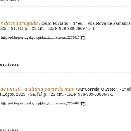
os da madrugada
/ Celso Furtado. - 1ª ed. - Vila Nova de Famalicã
5. - 81, [1] p. ; 23 cm. - ISBN 978-989-36697-5-4
: http://id.bnportugal.gov.pt/bib/bibnacional/2276917
NAR À LISTA
de um só - a última parte de mim
/ Mr'Correia"O Preto". - 1ª ed
u Logos, 2025. - 54, [1] p. ; 22 cm. - ISBN 978-989-53886-9-1
: http://id.bnportugal.gov.pt/bib/bibnacional/2267461