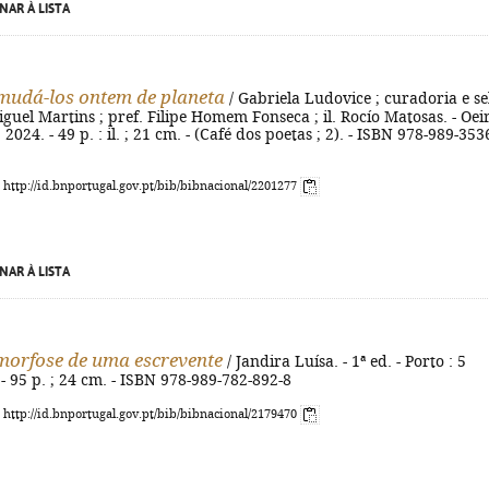
NAR À LISTA
mudá-los ontem de planeta
/ Gabriela Ludovice ; curadoria e se
uel Martins ; pref. Filipe Homem Fonseca ; il. Rocío Matosas. - Oei
2024. - 49 p. : il. ; 21 cm. - (Café dos poetas ; 2). - ISBN 978-989-353
: http://id.bnportugal.gov.pt/bib/bibnacional/2201277
NAR À LISTA
orfose de uma escrevente
/ Jandira Luísa. - 1ª ed. - Porto : 5
 - 95 p. ; 24 cm. - ISBN 978-989-782-892-8
: http://id.bnportugal.gov.pt/bib/bibnacional/2179470