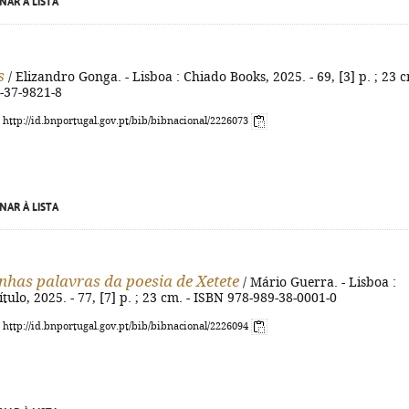
NAR À LISTA
s
/ Elizandro Gonga. - Lisboa : Chiado Books, 2025. - 69, [3] p. ; 23 c
-37-9821-8
: http://id.bnportugal.gov.pt/bib/bibnacional/2226073
NAR À LISTA
nhas palavras da poesia de Xetete
/ Mário Guerra. - Lisboa :
tulo, 2025. - 77, [7] p. ; 23 cm. - ISBN 978-989-38-0001-0
: http://id.bnportugal.gov.pt/bib/bibnacional/2226094