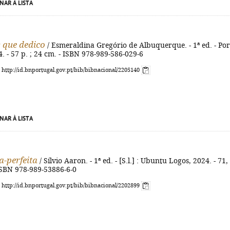
NAR À LISTA
 que dedico
/ Esmeraldina Gregório de Albuquerque. - 1ª ed. - Por
4. - 57 p. ; 24 cm. - ISBN 978-989-586-029-6
: http://id.bnportugal.gov.pt/bib/bibnacional/2205140
NAR À LISTA
a-perfeita
/ Sílvio Aaron. - 1ª ed. - [S.l.] : Ubuntu Logos, 2024. - 71, 
 ISBN 978-989-53886-6-0
: http://id.bnportugal.gov.pt/bib/bibnacional/2202899