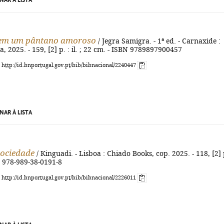
NAR À LISTA
 em um pântano amoroso
/ Jegra Samigra. - 1ª ed. - Carnaxide :
a, 2025. - 159, [2] p. : il. ; 22 cm. - ISBN 9789897900457
: http://id.bnportugal.gov.pt/bib/bibnacional/2240447
NAR À LISTA
ociedade
/ Kinguadi. - Lisboa : Chiado Books, cop. 2025. - 118, [2] 
N 978-989-38-0191-8
: http://id.bnportugal.gov.pt/bib/bibnacional/2226011