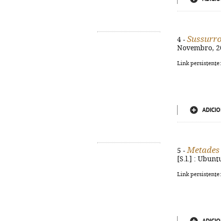
Sussurr
4 -
Novembro, 202
Link persistente
ADICIO
Metades 
5 -
[S.l.] : Ubunt
Link persistente