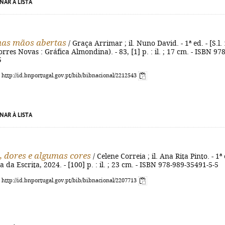
NAR À LISTA
has mãos abertas
/ Graça Arrimar ; il. Nuno David. - 1ª ed. - [S.l. 
orres Novas : Gráfica Almondina). - 83, [1] p. : il. ; 17 cm. - ISBN 978
5
: http://id.bnportugal.gov.pt/bib/bibnacional/2212543
NAR À LISTA
 dores e algumas cores
/ Celene Correia ; il. Ana Rita Pinto. - 1ª 
cina da Escrita, 2024. - [100] p. : il. ; 23 cm. - ISBN 978-989-35491-5-5
: http://id.bnportugal.gov.pt/bib/bibnacional/2207713