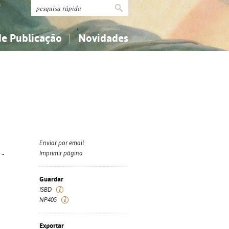
de Publicação
Novidades
s
Religião...
Religião...
Ciências aplicadas...
Ciências aplicadas...
História, geografia, biografias...
História, geografia, biografias...
Enviar por email
 -
Imprimir página
Guardar
ISBD
NP405
Exportar