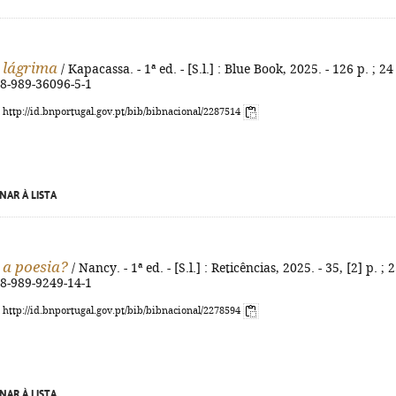
 lágrima
/ Kapacassa. - 1ª ed. - [S.l.] : Blue Book, 2025. - 126 p. ; 24
78-989-36096-5-1
: http://id.bnportugal.gov.pt/bib/bibnacional/2287514
NAR À LISTA
o a poesia?
/ Nancy. - 1ª ed. - [S.l.] : Reticências, 2025. - 35, [2] p. ; 
78-989-9249-14-1
: http://id.bnportugal.gov.pt/bib/bibnacional/2278594
NAR À LISTA