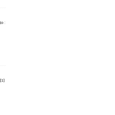
to :
[1]