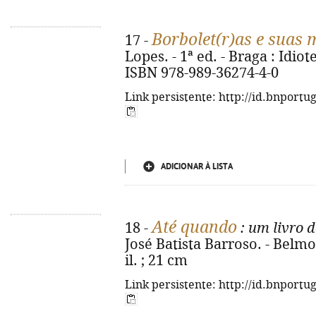
Borbolet(r)as e suas 
17 -
Lopes. - 1ª ed. - Braga : Idiot
ISBN 978-989-36274-4-0
Link persistente: http://id.bnportu
ADICIONAR À LISTA
Até quando
18 -
: um livro 
José Batista Barroso. - Belmont
il. ; 21 cm
Link persistente: http://id.bnportu