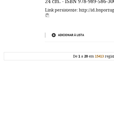
24 cm. - ISBN 978-989-586-30
Link persistente: http://id.bnportu
ADICIONAR À LISTA
De
1
a
20
em
15413
regis