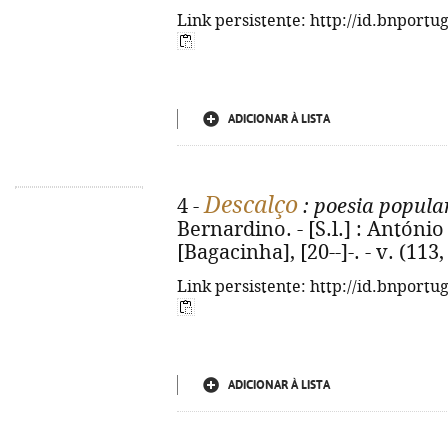
Link persistente: http://id.bnportu
ADICIONAR À LISTA
Descalço
4 -
: poesia popula
Bernardino. - [S.l.] : Antón
[Bagacinha], [20--]-. - v. (113, 
Link persistente: http://id.bnportu
ADICIONAR À LISTA