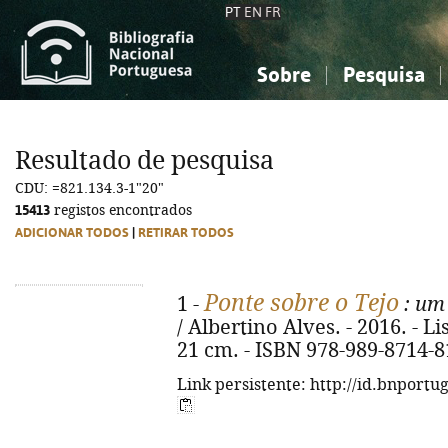
PT
EN
FR
Sobre
Pesquisa
Sobre a Bibliografia Nacional
Simples
Conhecimento, Informação...
Conhecimento, Informação...
Combinada
A
Resultado de pesquisa
Ciências sociais...
Ciências sociais...
CDU: =821.134.3-1"20"
Arte, desporto...
Arte, desporto...
15413
registos encontrados
ADICIONAR TODOS
|
RETIRAR TODOS
Ponte sobre o Tejo
1 -
: um 
/ Albertino Alves. - 2016. - Lis
21 cm. - ISBN 978-989-8714-8
Link persistente: http://id.bnportu