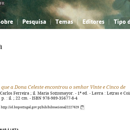
FR
Sobre
Pesquisa
Temas
Editores
Tipo 
obre a Bibliografia Nacional
imples
onhecimento, Informação...
onhecimento, Informação...
Combinada
A minha lista
Como utilizar
Filosofia, psicologia...
Filosofia, psicologia...
Perguntas frequente
a
iências sociais...
iências sociais...
Ciências exatas e naturais...
Ciências exatas e naturais...
rte, desporto...
rte, desporto...
Literatura, linguística...
Literatura, linguística...
 que a Dona Celeste encontrou o senhor Vinte e Cinco de
 Carlos Ferreira ; il. Maria Sottomayor. - 1ª ed. - Lavra : Letras e Coi
] p. : il. ; 22 cm. - ISBN 978-989-35677-8-4
: http://id.bnportugal.gov.pt/bib/bibnacional/2227629