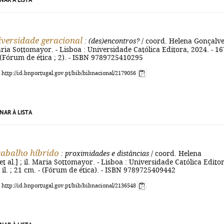
NAR À LISTA
diversidade geracional
: (des)encontros?
/ coord. Helena Gonçalves
 Maria Sottomayor. - Lisboa : Universidade Católica Editora, 2024. - 16
 - (Fórum de ética ; 2). - ISBN 9789725410295
: http://id.bnportugal.gov.pt/bib/bibnacional/2179056
NAR À LISTA
trabalho híbrido
: proximidades e distâncias
/ coord. Helena
et al.] ; il. Maria Sottomayor. - Lisboa : Universidade Católica Edito
 : il. ; 21 cm. - (Fórum de ética). - ISBN 9789725409442
: http://id.bnportugal.gov.pt/bib/bibnacional/2136548