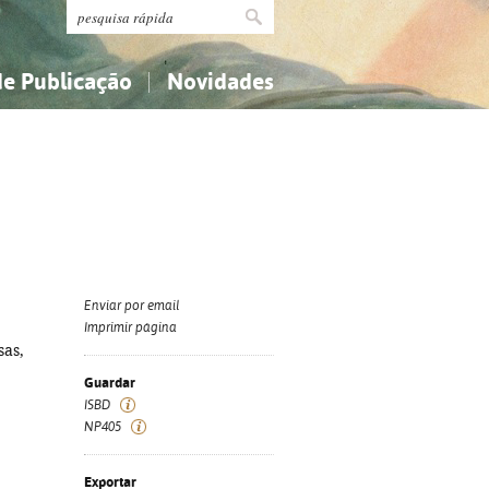
de Publicação
Novidades
s
Religião...
Religião...
Ciências aplicadas...
Ciências aplicadas...
História, geografia, biografias...
História, geografia, biografias...
Enviar por email
Imprimir página
sas,
Guardar
ISBD
NP405
Exportar