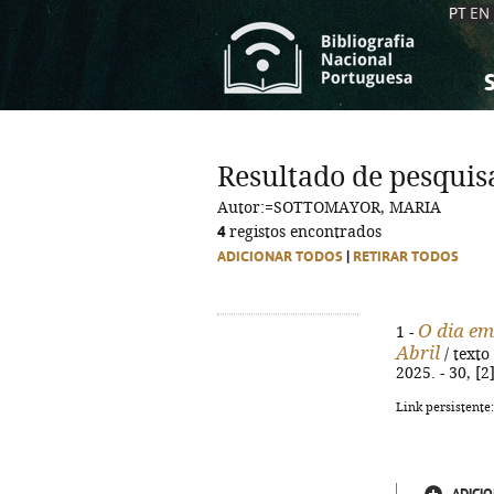
PT
EN
S
S
C
C
Resultado de pesquis
C
C
Autor:=SOTTOMAYOR, MARIA
A
A
4
registos encontrados
ADICIONAR TODOS
|
RETIRAR TODOS
O dia em
1 -
Abril
/ texto
2025. - 30, [2
Link persistente