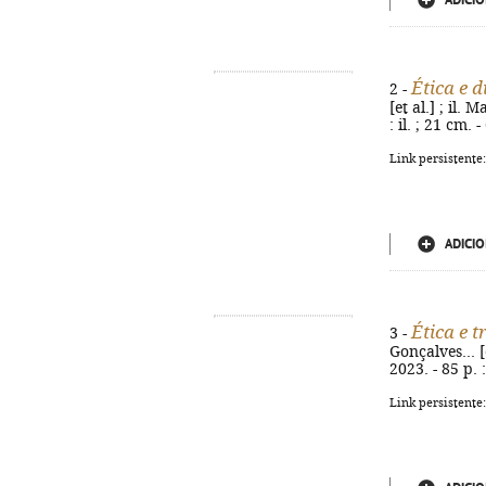
ADICIO
Ética e 
2 -
[et al.] ; il.
: il. ; 21 cm.
Link persistente
ADICIO
Ética e 
3 -
Gonçalves... [
2023. - 85 p.
Link persistente