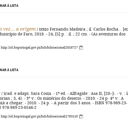
NAR À LISTA
 vez... a origem
/ texto Fernando Madeira ; il. Carlos Rocha... [et
 Município de Faro, 2018. - 24, [5] p. : il. ; 22 cm. - (As aventuras dos
: http://id.bnportugal.gov.pt/bib/bibnacional/2018727
NAR À LISTA
e
/ trad. e adapt. Sara Costa. - 1ª ed. - Alfragide : Asa II, [20--]-. - v. : il
orian ; 3, 4). - 3º v.: Os mistérios do deserto. - 2010. - 24 p. 4º v.: A
tá a chegar. - 2010. - 24 p. - A partir dos 3 anos. - ISBN 978-989-23-
N 978-989-23-0546-2
: http://id.bnportugal.gov.pt/bib/bibnacional/1783110