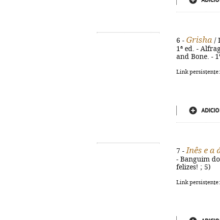
ADICIO
Grisha
6 -
/ 
1ª ed. - Alfra
and Bone. - 1
Link persistente
ADICIO
Inês e a
7 -
- Banguim do M
felizes! ; 5)
Link persistente