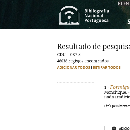
PT
EN
S
S
C
C
Resultado de pesquis
C
C
CDU: =087.5
A
A
48038
registos encontrados
ADICIONAR TODOS
|
RETIRAR TODOS
Formigu
1 -
Monchique. - 1
nada tradicio
Link persistente
ADICIO