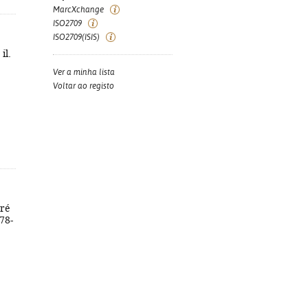
MarcXchange
ISO2709
ISO2709(ISIS)
il.
Ver a minha lista
Voltar ao registo
dré
978-