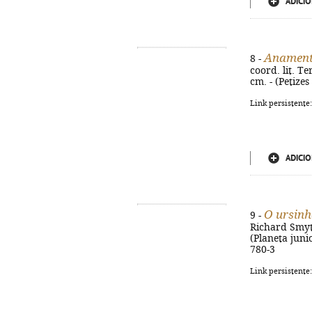
ADICIO
Anament
8 -
coord. lit. T
cm. - (Petizes 
Link persistente
ADICIO
O ursinh
9 -
Richard Smythe
(Planeta junio
780-3
Link persistente