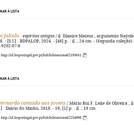
NAR À LISTA
i Jakulo
: espíritos antigos
/ il. Dianice Mateus ; argumento Nayole
d. - [S.l.] : BDPALOP, 2024. - [48] p. : il. ; 24 cm. - (Segunda coleção). 
-9202-07-8
: http://id.bnportugal.gov.pt/bib/bibnacional/2193651
NAR À LISTA
Bernardo contado aos jovens
/ Mário Rui F. Leite de Oliveira ; il
.] : Diário do Minho, 2018. - 59, [1] p. : il. ; 19 cm
: http://id.bnportugal.gov.pt/bib/bibnacional/2254996