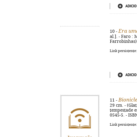
ADICIO
Era uma
10 -
al.]. - Faro :
Farrobinhas)
Link persistente
ADICIO
Bionicl
11 -
29 cm. - (Glat
tempestade es
0545-5. - ISB
Link persistente