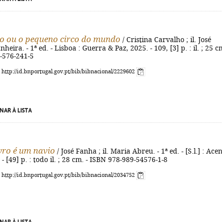
o ou o pequeno circo do mundo
/ Cristina Carvalho ; il. José
eira. - 1ª ed. - Lisboa : Guerra & Paz, 2025. - 109, [3] p. : il. ; 25 cm
-576-241-5
: http://id.bnportugal.gov.pt/bib/bibnacional/2229602
NAR À LISTA
vro é um navio
/ José Fanha ; il. Maria Abreu. - 1ª ed. - [S.l.] : Ace
- [49] p. : todo il. ; 28 cm. - ISBN 978-989-54576-1-8
: http://id.bnportugal.gov.pt/bib/bibnacional/2034752