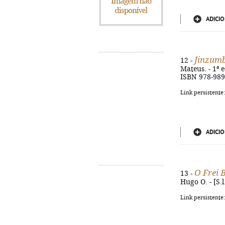
ADICIO
Jinzumb
12 -
Mateus. - 1ª e
ISBN 978-989
Link persistente
ADICIO
O Frei 
13 -
Hugo O. - [S.l
Link persistente