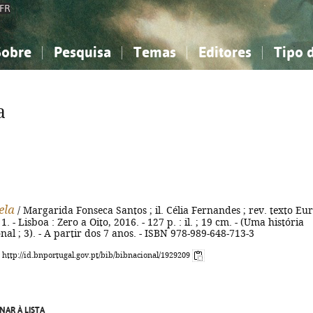
FR
Sobre
Pesquisa
Temas
Editores
Tipo 
obre a Bibliografia Nacional
imples
onhecimento, Informação...
onhecimento, Informação...
Combinada
A minha lista
Como utilizar
Filosofia, psicologia...
Filosofia, psicologia...
Perguntas frequente
a
iências sociais...
iências sociais...
Ciências exatas e naturais...
Ciências exatas e naturais...
rte, desporto...
rte, desporto...
Literatura, linguística...
Literatura, linguística...
ela
/ Margarida Fonseca Santos ; il. Célia Fernandes ; rev. texto Eur
. - Lisboa : Zero a Oito, 2016. - 127 p. : il. ; 19 cm. - (Uma história
nal ; 3). - A partir dos 7 anos. - ISBN 978-989-648-713-3
: http://id.bnportugal.gov.pt/bib/bibnacional/1929209
NAR À LISTA