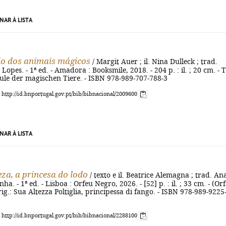
NAR À LISTA
io dos animais mágicos
/ Margit Auer ; il. Nina Dulleck ; trad.
opes. - 1ª ed. - Amadora : Booksmile, 2018. - 204 p. : il. ; 20 cm. - T
hule der magischen Tiere. - ISBN 978-989-707-788-3
: http://id.bnportugal.gov.pt/bib/bibnacional/2009600
NAR À LISTA
eza, a princesa do lodo
/ texto e il. Beatrice Alemagna ; trad. An
ha. - 1ª ed. - Lisboa : Orfeu Negro, 2026. - [52] p. : il. ; 33 cm. - (Or
orig.: Sua Altezza Poltiglia, principessa di fango. - ISBN 978-989-9225
: http://id.bnportugal.gov.pt/bib/bibnacional/2288100