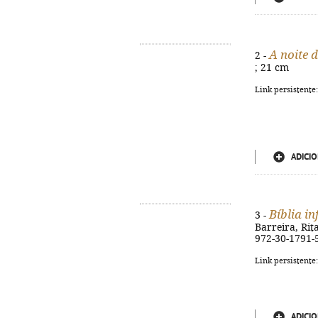
A noite 
2 -
; 21 cm
Link persistente
ADICIO
Bíblia in
3 -
Barreira, Rita
972-30-1791-
Link persistente
ADICIO