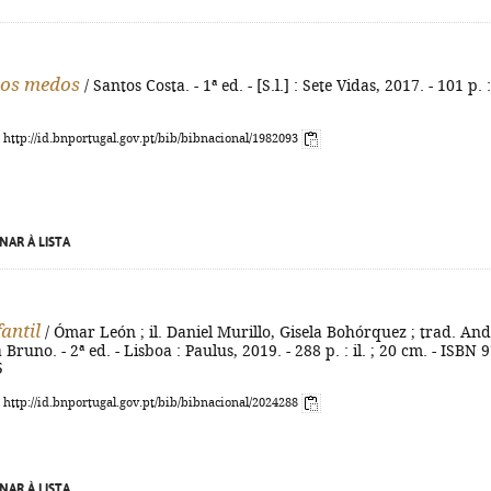
dos medos
/ Santos Costa. - 1ª ed. - [S.l.] : Sete Vidas, 2017. - 101 p. : 
: http://id.bnportugal.gov.pt/bib/bibnacional/1982093
NAR À LISTA
fantil
/ Ómar León ; il. Daniel Murillo, Gisela Bohórquez ; trad. An
 Bruno. - 2ª ed. - Lisboa : Paulus, 2019. - 288 p. : il. ; 20 cm. - ISBN 
5
: http://id.bnportugal.gov.pt/bib/bibnacional/2024288
NAR À LISTA