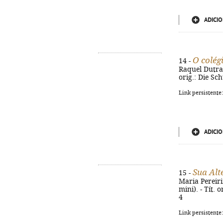
ADICIO
O colég
14 -
Raquel Dutra L
orig.: Die Sc
Link persistente
ADICIO
Sua Alt
15 -
Maria Pereirin
mini). - Tít. 
4
Link persistente