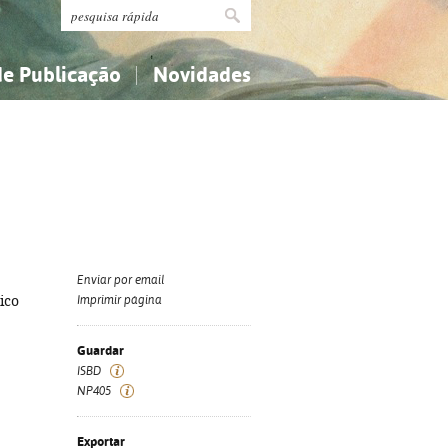
de Publicação
Novidades
s
Religião...
Religião...
Ciências aplicadas...
Ciências aplicadas...
História, geografia, biografias...
História, geografia, biografias...
Enviar por email
ico
Imprimir página
Guardar
ISBD
NP405
Exportar