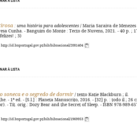
NAR À LISTA
irosa
: uma história para adolescentes
/ Maria Saraiva de Menezes 
eresa Cunha. - Banguim do Monte : Tecto de Nuvens, 2021. - 40 p. ; 1
felizes! ; 3)
: http://id.bnportugal.gov.pt/bib/bibnacional/2081404
NAR À LISTA
o soneca e o segredo de dormir
/ texto Katie Blackburn ; il.
. - 1ª ed. - [S.l.] : Planeta Manuscrito, 2016. - [32] p. : todo il ; 26 c
r). - Tít. orig.: Dozy Bear and the Secret of Sleep. - ISBN 978-989-65
: http://id.bnportugal.gov.pt/bib/bibnacional/1969953