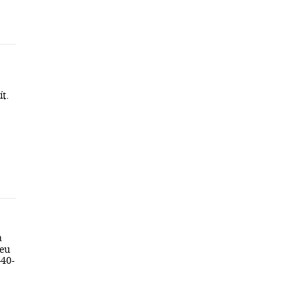
ít.
a
feu
-40-