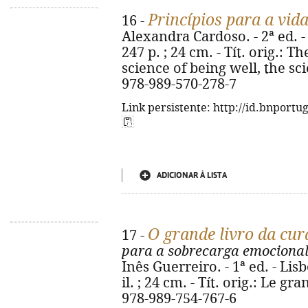
Princípios para a vid
16 -
Alexandra Cardoso. - 2ª ed. - 
247 p. ; 24 cm. - Tít. orig.: T
science of being well, the sc
978-989-570-278-7
Link persistente: http://id.bnportu
ADICIONAR À LISTA
O grande livro da cu
17 -
para a sobrecarga emociona
Inês Guerreiro. - 1ª ed. - Lis
il. ; 24 cm. - Tít. orig.: Le g
978-989-754-767-6