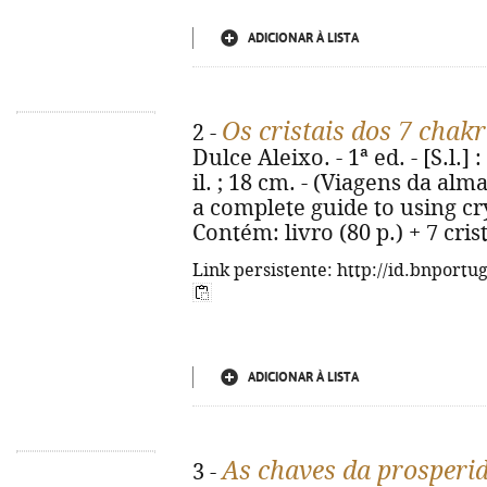
ADICIONAR À LISTA
Os cristais dos 7 chak
2 -
Dulce Aleixo. - 1ª ed. - [S.l.] 
il. ; 18 cm. - (Viagens da alma)
a complete guide to using cry
Contém: livro (80 p.) + 7 cris
Link persistente: http://id.bnportu
ADICIONAR À LISTA
As chaves da prosperi
3 -