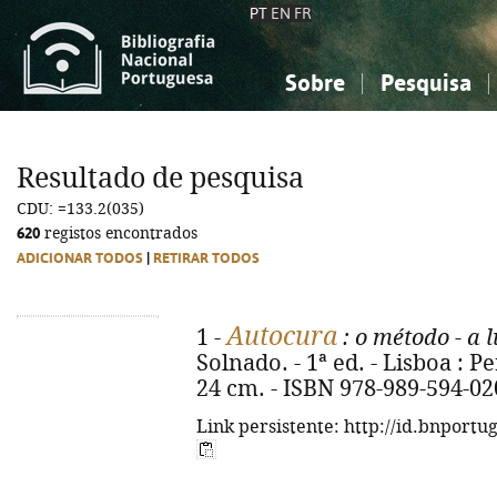
PT
EN
FR
Sobre
Pesquisa
Sobre a Bibliografia Nacional
Simples
Conhecimento, Informação...
Conhecimento, Informação...
Combinada
A
Resultado de pesquisa
Ciências sociais...
Ciências sociais...
CDU: =133.2(035)
Arte, desporto...
Arte, desporto...
620
registos encontrados
ADICIONAR TODOS
|
RETIRAR TODOS
Autocura
1 -
: o método - a 
Solnado. - 1ª ed. - Lisboa : Pe
24 cm. - ISBN 978-989-594-02
Link persistente: http://id.bnportu