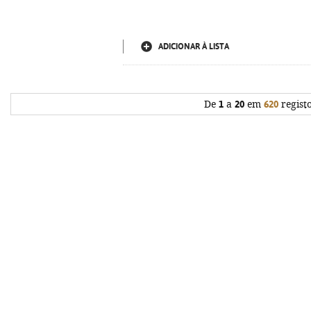
ADICIONAR À LISTA
De
1
a
20
em
620
regist