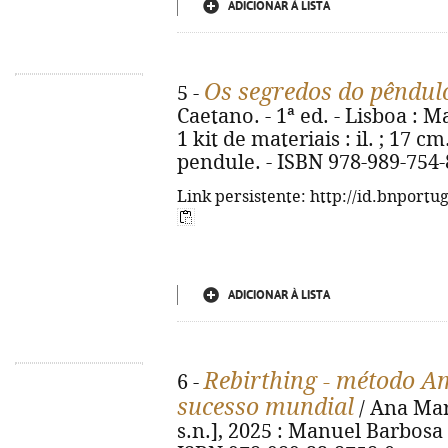
ADICIONAR À LISTA
Os segredos do pêndul
5 -
Caetano. - 1ª ed. - Lisboa : Ma
1 kit de materiais : il. ; 17 c
pendule. - ISBN 978-989-754-
Link persistente: http://id.bnportu
ADICIONAR À LISTA
Rebirthing - método A
6 -
sucesso mundial
/ Ana Marg
s.n.], 2025 : Manuel Barbosa & 