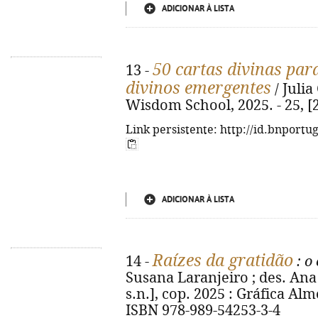
ADICIONAR À LISTA
50 cartas divinas par
13 -
divinos emergentes
/ Julia
Wisdom School, 2025. - 25, [2
Link persistente: http://id.bnportu
ADICIONAR À LISTA
Raízes da gratidão
14 -
: o
Susana Laranjeiro ; des. Ana Cos
s.n.], cop. 2025 : Gráfica Almo
ISBN 978-989-54253-3-4