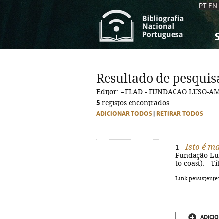
PT
EN
S
S
C
C
Resultado de pesquis
C
C
Editor: =FLAD - FUNDACAO LUSO-A
A
A
5
registos encontrados
ADICIONAR TODOS
|
RETIRAR TODOS
Isto é m
1 -
Fundação Lus
to coast). - T
Link persistente
ADICIO