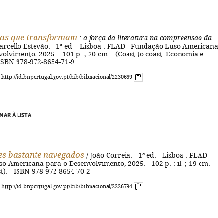
vas que transformam
: a força da literatura na compreensão da
arcello Estevão. - 1ª ed. - Lisboa : FLAD - Fundação Luso-Americana
olvimento, 2025. - 101 p. ; 20 cm. - (Coast to coast. Economia e
- ISBN 978-972-8654-71-9
: http://id.bnportugal.gov.pt/bib/bibnacional/2230669
NAR À LISTA
es bastante navegados
/ João Correia. - 1ª ed. - Lisboa : FLAD -
-Americana para o Desenvolvimento, 2025. - 102 p. : il. ; 19 cm. -
st). - ISBN 978-972-8654-70-2
: http://id.bnportugal.gov.pt/bib/bibnacional/2226794