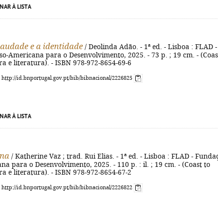
NAR À LISTA
saudade e a identidade
/ Deolinda Adão. - 1ª ed. - Lisboa : FLAD -
-Americana para o Desenvolvimento, 2025. - 73 p. ; 19 cm. - (Coas
ra e literatura). - ISBN 978-972-8654-69-6
: http://id.bnportugal.gov.pt/bib/bibnacional/2226825
NAR À LISTA
ina
/ Katherine Vaz ; trad. Rui Elias. - 1ª ed. - Lisboa : FLAD - Funda
a para o Desenvolvimento, 2025. - 110 p. : il. ; 19 cm. - (Coast to
ra e literatura). - ISBN 978-972-8654-67-2
: http://id.bnportugal.gov.pt/bib/bibnacional/2226822