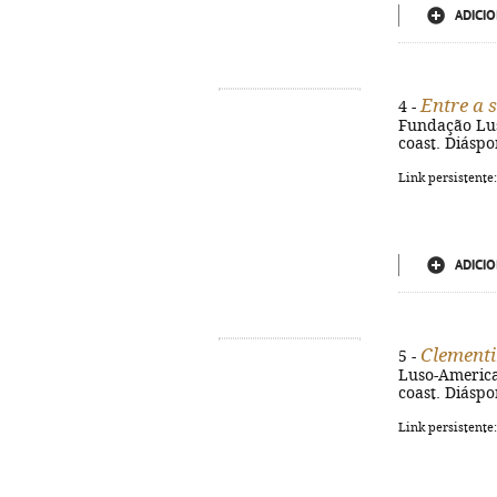
ADICIO
Entre a 
4 -
Fundação Luso
coast. Diáspo
Link persistente
ADICIO
Clement
5 -
Luso-American
coast. Diáspo
Link persistente