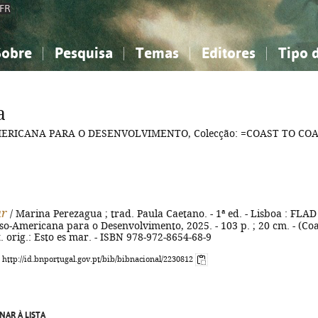
FR
Sobre
Pesquisa
Temas
Editores
Tipo 
obre a Bibliografia Nacional
imples
onhecimento, Informação...
onhecimento, Informação...
Combinada
A minha lista
Como utilizar
Filosofia, psicologia...
Filosofia, psicologia...
Perguntas frequente
a
iências sociais...
iências sociais...
Ciências exatas e naturais...
Ciências exatas e naturais...
MERICANA PARA O DESENVOLVIMENTO, Colecção: =COAST TO CO
rte, desporto...
rte, desporto...
Literatura, linguística...
Literatura, linguística...
ar
/ Marina Perezagua ; trad. Paula Caetano. - 1ª ed. - Lisboa : FLAD 
o-Americana para o Desenvolvimento, 2025. - 103 p. ; 20 cm. - (Coa
ít. orig.: Esto es mar. - ISBN 978-972-8654-68-9
: http://id.bnportugal.gov.pt/bib/bibnacional/2230812
NAR À LISTA