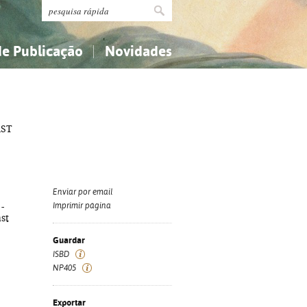
de Publicação
Novidades
s
Religião...
Religião...
Ciências aplicadas...
Ciências aplicadas...
AST
História, geografia, biografias...
História, geografia, biografias...
Enviar por email
-
Imprimir página
st
Guardar
ISBD
NP405
Exportar