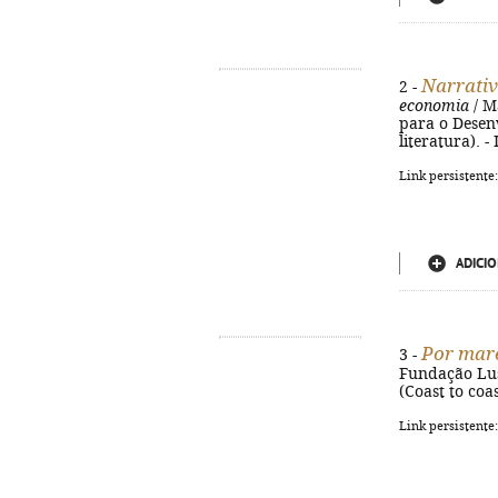
Narrati
2 -
economia
/ M
para o Desenv
literatura). 
Link persistente
ADICIO
Por mar
3 -
Fundação Luso
(Coast to coa
Link persistente