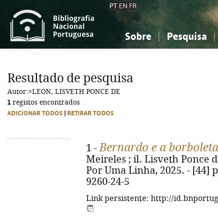
PT
EN
FR
Sobre
Pesquisa
Sobre a Bibliografia Nacional
Simples
Conhecimento, Informação...
Conhecimento, Informação...
Combinada
A
Resultado de pesquisa
Ciências sociais...
Ciências sociais...
Autor:=LEON, LISVETH PONCE DE
Arte, desporto...
Arte, desporto...
1
registos encontrados
ADICIONAR TODOS
|
RETIRAR TODOS
Bernardo e a borboleta
1 -
Meireles ; il. Lisveth Ponce de 
Por Uma Linha, 2025. - [44] p. 
9260-24-5
Link persistente: http://id.bnportu