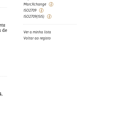
MarcXchange
ISO2709
ISO2709(ISIS)
eta
s de
Ver a minha lista
Voltar ao registo
4,