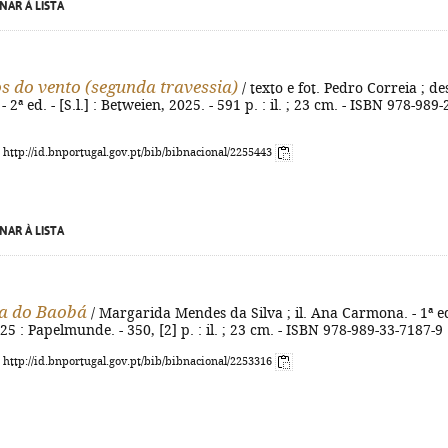
NAR À LISTA
 do vento (segunda travessia)
/ texto e fot. Pedro Correia ; de
 2ª ed. - [S.l.] : Betweien, 2025. - 591 p. : il. ; 23 cm. - ISBN 978-989-
: http://id.bnportugal.gov.pt/bib/bibnacional/2255443
NAR À LISTA
a do Baobá
/ Margarida Mendes da Silva ; il. Ana Carmona. - 1ª ed
 2025 : Papelmunde. - 350, [2] p. : il. ; 23 cm. - ISBN 978-989-33-7187-9
: http://id.bnportugal.gov.pt/bib/bibnacional/2253316