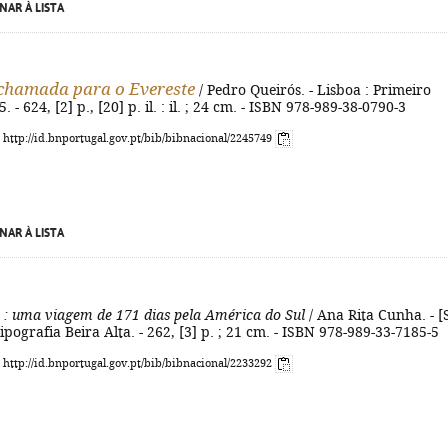
NAR À LISTA
chamada para o Evereste
/ Pedro Queirós. - Lisboa : Primeiro
. - 624, [2] p., [20] p. il. : il. ; 24 cm. - ISBN 978-989-38-0790-3
: http://id.bnportugal.gov.pt/bib/bibnacional/2245749
NAR À LISTA
: uma viagem de 171 dias pela América do Sul
/ Ana Rita Cunha. - [S.
Tipografia Beira Alta. - 262, [3] p. ; 21 cm. - ISBN 978-989-33-7185-5
: http://id.bnportugal.gov.pt/bib/bibnacional/2233292