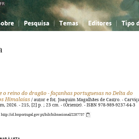
FR
Sobre
Pesquisa
Temas
Editores
Tipo 
obre a Bibliografia Nacional
imples
onhecimento, Informação...
onhecimento, Informação...
Combinada
A minha lista
Como utilizar
Filosofia, psicologia...
Filosofia, psicologia...
Perguntas frequente
a
iências sociais...
iências sociais...
Ciências exatas e naturais...
Ciências exatas e naturais...
rte, desporto...
rte, desporto...
Literatura, linguística...
Literatura, linguística...
e o reino do dragão - façanhas portuguesas no Delta do
os Himalaias
/ autor e fot. Joaquim Magalhães de Castro. - Carviça
, 2026. - 215, [2] p. ; 23 cm. - (Oriente). - ISBN 978-989-9237-64-3
: http://id.bnportugal.gov.pt/bib/bibnacional/2287737