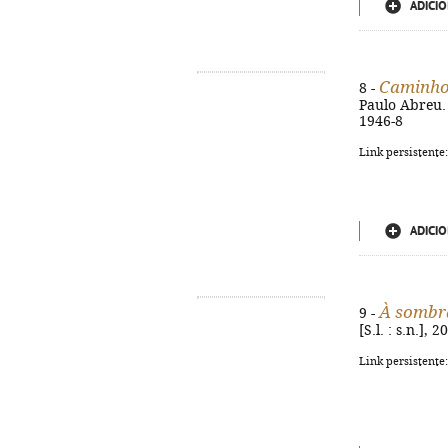
ADICIO
Caminhos
8 -
Paulo Abreu. -
1946-8
Link persistente
ADICIO
À sombr
9 -
[S.l. : s.n.],
Link persistente