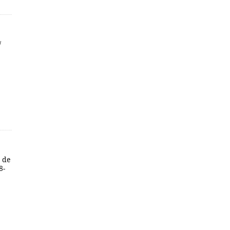
/
a de
8-