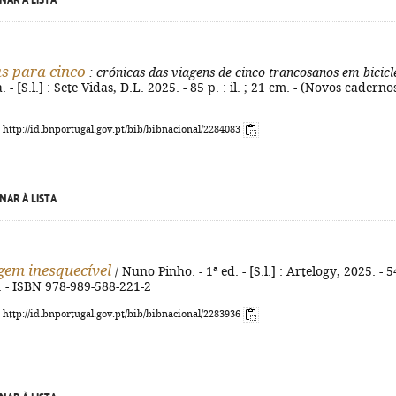
NAR À LISTA
s para cinco
: crónicas das viagens de cinco trancosanos em bicicl
. - [S.l.] : Sete Vidas, D.L. 2025. - 85 p. : il. ; 21 cm. - (Novos caderno
: http://id.bnportugal.gov.pt/bib/bibnacional/2284083
NAR À LISTA
em inesquecível
/ Nuno Pinho. - 1ª ed. - [S.l.] : Artelogy, 2025. - 5
m. - ISBN 978-989-588-221-2
: http://id.bnportugal.gov.pt/bib/bibnacional/2283936