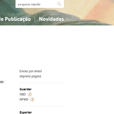
de Publicação
Novidades
s
Religião...
Religião...
Ciências aplicadas...
Ciências aplicadas...
História, geografia, biografias...
História, geografia, biografias...
Enviar por email
Imprimir página
is :
Guardar
ISBD
NP405
Exportar