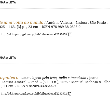
NAR À LISTA
de uma volta ao mundo
/ António Videira. - Lisboa ; São Paulo :
025. - 163, [3] p. ; 23 cm. - ISBN 978-989-38-0395-0
: http://id.bnportugal.gov.pt/bib/bibnacional/2232438
NAR À LISTA
arpinteiro
: uma viagem pelo Irão, Índia e Paquistão
/ Joana
. Larissa Amaral. - 2ª ed. - [S.l. : s.n.], 2025 : Manuel Barbosa & Filho
il. ; 21 cm. - ISBN 978-989-33-8544-9
: http://id.bnportugal.gov.pt/bib/bibnacional/2230572