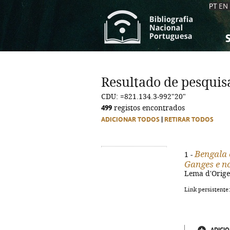
PT
EN
S
S
C
C
Resultado de pesquis
C
C
CDU: =821.134.3-992"20"
A
A
499
registos encontrados
ADICIONAR TODOS
|
RETIRAR TODOS
Bengala 
1 -
Ganges e n
Lema d'Origem
Link persistente