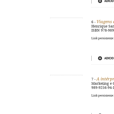
ADICIO
Viagens 
6 -
Henrique Sarai
ISBN 978-989
Link persistente
ADICIO
A intérp
7 -
Marketing e C
989-9256-94-
Link persistente