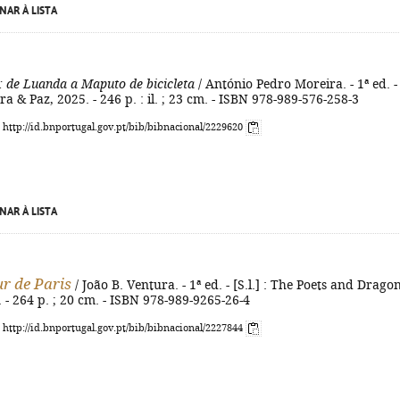
NAR À LISTA
: de Luanda a Maputo de bicicleta
/ António Pedro Moreira. - 1ª ed. -
ra & Paz, 2025. - 246 p. : il. ; 23 cm. - ISBN 978-989-576-258-3
: http://id.bnportugal.gov.pt/bib/bibnacional/2229620
NAR À LISTA
ur de Paris
/ João B. Ventura. - 1ª ed. - [S.l.] : The Poets and Drago
. - 264 p. ; 20 cm. - ISBN 978-989-9265-26-4
: http://id.bnportugal.gov.pt/bib/bibnacional/2227844