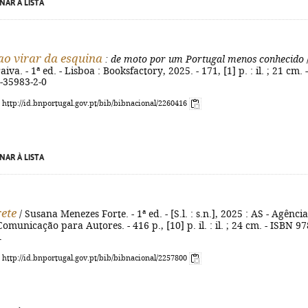
NAR À LISTA
ao virar da esquina
: de moto por um Portugal menos conhecido
va. - 1ª ed. - Lisboa : Booksfactory, 2025. - 171, [1] p. : il. ; 21 cm. -
-35983-2-0
: http://id.bnportugal.gov.pt/bib/bibnacional/2260416
NAR À LISTA
rete
/ Susana Menezes Forte. - 1ª ed. - [S.l. : s.n.], 2025 : AS - Agênci
omunicação para Autores. - 416 p., [10] p. il. : il. ; 24 cm. - ISBN 97
1
: http://id.bnportugal.gov.pt/bib/bibnacional/2257800