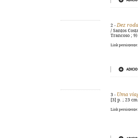
ADICIO
Dez roda
2 -
/ Santos Costa
Trancoso ; 9)
Link persistente
ADICIO
Uma viag
3 -
[3] p. ; 23 c
Link persistente