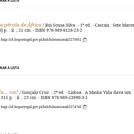
NAR À LISTA
a pérola de África
/ Rui Sousa Silva. - 1ª ed. - Cascais : Sete Mares
3] p. : il. ; 21 cm. - ISBN 978-989-8128-23-2
: http://id.bnportugal.gov.pt/bib/bibnacional/2275851
NAR À LISTA
... vai!
/ Gonçalo Cruz. - 2ª ed. - Lisboa : A Minha Vida dava um
 315 p. : il. ; 23 cm. - ISBN 978-989-53990-3-1
: http://id.bnportugal.gov.pt/bib/bibnacional/2274745