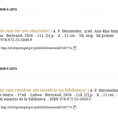
NAR À LISTA
tu vais ter um cãozinho!
/ A. P. Hernández ; trad. Ana Rita Sint
oa : Bertrand, 2026. - 111, [1] p. : il. ; 21 cm. - Tít. orig.: Mi primer
 978-972-25-5049-9
: http://id.bnportugal.gov.pt/bib/bibnacional/2282774
NAR À LISTA
tu vais resolver um mistério na biblioteca!
/ A. P. Hernández
 Sintra. - 1ª ed. - Lisboa : Bertrand, 2026. - 118, [2] p. : il. ; 21 cm. - 
 el misterio de la biblioteca. - ISBN 978-972-25-5050-5
: http://id.bnportugal.gov.pt/bib/bibnacional/2282773