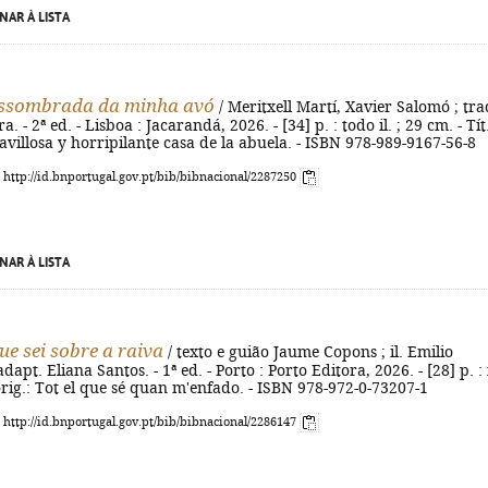
NAR À LISTA
assombrada da minha avó
/ Meritxell Martí, Xavier Salomó ; tra
a. - 2ª ed. - Lisboa : Jacarandá, 2026. - [34] p. : todo il. ; 29 cm. - Tít
avillosa y horripilante casa de la abuela. - ISBN 978-989-9167-56-8
: http://id.bnportugal.gov.pt/bib/bibnacional/2287250
NAR À LISTA
ue sei sobre a raiva
/ texto e guião Jaume Copons ; il. Emilio
apt. Eliana Santos. - 1ª ed. - Porto : Porto Editora, 2026. - [28] p. : i
 orig.: Tot el que sé quan m'enfado. - ISBN 978-972-0-73207-1
: http://id.bnportugal.gov.pt/bib/bibnacional/2286147