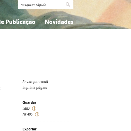
de Publicação
Novidades
s
Religião...
Religião...
Ciências aplicadas...
Ciências aplicadas...
História, geografia, biografias...
História, geografia, biografias...
Enviar por email
:
Imprimir página
Guardar
ISBD
NP405
Exportar