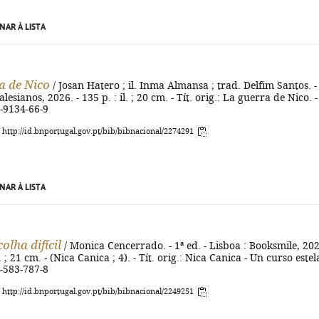
NAR À LISTA
a de Nico
/ Josan Hatero ; il. Inma Almansa ; trad. Delfim Santos. -
Salesianos, 2026. - 135 p. : il. ; 20 cm. - Tít. orig.: La guerra de Nico. -
-9134-66-9
: http://id.bnportugal.gov.pt/bib/bibnacional/2274291
NAR À LISTA
olha difícil
/ Monica Cencerrado. - 1ª ed. - Lisboa : Booksmile, 202
l. ; 21 cm. - (Nica Canica ; 4). - Tít. orig.: Nica Canica - Un curso estela
-583-787-8
: http://id.bnportugal.gov.pt/bib/bibnacional/2249251