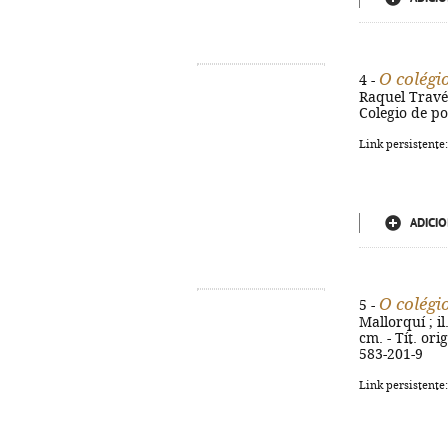
O colégi
4 -
Raquel Travé. 
Colegio de po
Link persistente
ADICIO
O colégi
5 -
Mallorquí ; il
cm. - Tít. or
583-201-9
Link persistente