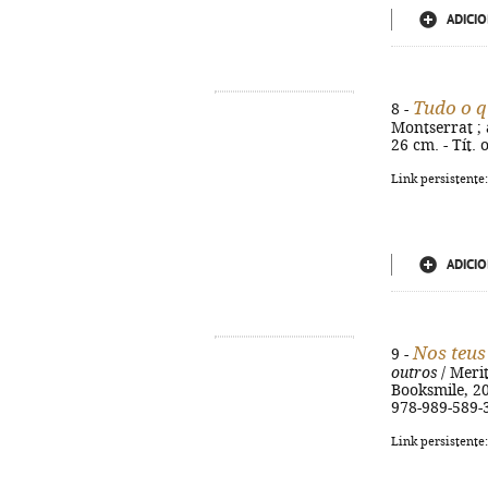
ADICIO
Tudo o q
8 -
Montserrat ; a
26 cm. - Tít. 
Link persistente
ADICIO
Nos teus
9 -
outros
/ Merit
Booksmile, 202
978-989-589-
Link persistente