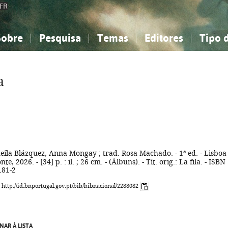
FR
Sobre
Pesquisa
Temas
Editores
Tipo 
obre a Bibliografia Nacional
imples
onhecimento, Informação...
onhecimento, Informação...
Combinada
A minha lista
Como utilizar
Filosofia, psicologia...
Filosofia, psicologia...
Perguntas frequente
a
iências sociais...
iências sociais...
Ciências exatas e naturais...
Ciências exatas e naturais...
rte, desporto...
rte, desporto...
Literatura, linguística...
Literatura, linguística...
eila Blázquez, Anna Mongay ; trad. Rosa Machado. - 1ª ed. - Lisboa 
e, 2026. - [34] p. : il. ; 26 cm. - (Álbuns). - Tít. orig.: La fila. - ISBN
181-2
: http://id.bnportugal.gov.pt/bib/bibnacional/2288082
NAR À LISTA