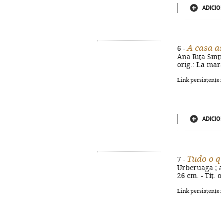
ADICIO
A casa 
6 -
Ana Rita Sintr
orig.: La mar
Link persistente
ADICIO
Tudo o q
7 -
Urberuaga ; ad
26 cm. - Tít.
Link persistente