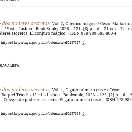
o dos poderes secretos
. Vol. 2, O feitiço mágico / César Mallorquí ;
- 1ª ed. - Lisboa : Book Smile, 2026. - 121, [6] p. : il. ; 21 cm. - Tít. or
deres secretos: El conjuro mágico. - ISBN 978-989-583-800-4
: http://id.bnportugal.gov.pt/bib/bibnacional/2287357
NAR À LISTA
o dos poderes secretos
. Vol. 1, O gato número treze / César
. Raquel Travé. - 1ª ed. - Lisboa : Booksmile, 2026. - 125, [2] p. : il. ; 
ig.: Colegio de poderes secretos: El gato número treze. - ISBN 978-989
: http://id.bnportugal.gov.pt/bib/bibnacional/2287355