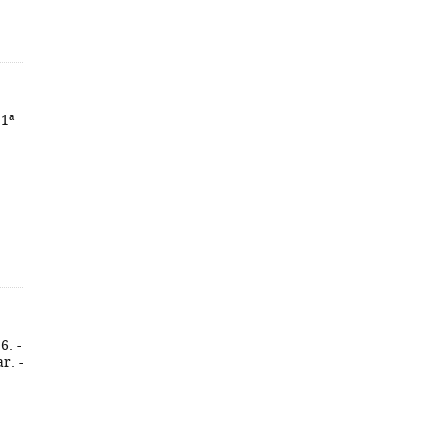
 1ª
6. -
r. -