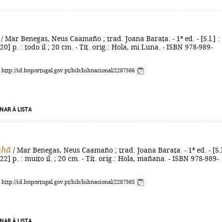
/ Mar Benegas, Neus Caamaño ; trad. Joana Barata. - 1ª ed. - [S.l.] :
20] p. : todo il ; 20 cm. - Tít. orig.: Hola, mi Luna. - ISBN 978-989-
: http://id.bnportugal.gov.pt/bib/bibnacional/2287566
NAR À LISTA
nhã
/ Mar Benegas, Neus Caamaño ; trad. Joana Barata. - 1ª ed. - [S.l.
22] p. : muito il. ; 20 cm. - Tít. orig.: Hola, mañana. - ISBN 978-989-
: http://id.bnportugal.gov.pt/bib/bibnacional/2287565
NAR À LISTA