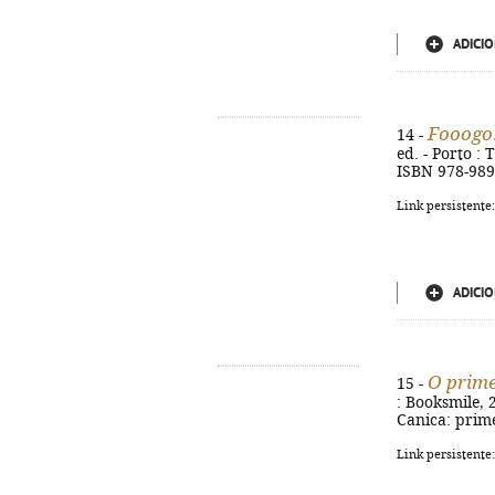
ADICIO
Fooogo
14 -
ed. - Porto : 
ISBN 978-989
Link persistente
ADICIO
O prime
15 -
: Booksmile, 20
Canica: prime
Link persistente