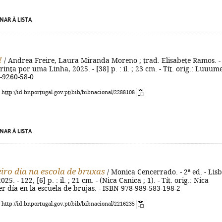
NAR À LISTA
!
/ Andrea Freire, Laura Miranda Moreno ; trad. Elisabete Ramos. -
Trinta por uma Linha, 2025. - [38] p. : il. ; 23 cm. - Tít. orig.: Luuume
-9260-58-0
: http://id.bnportugal.gov.pt/bib/bibnacional/2288108
NAR À LISTA
iro dia na escola de bruxas
/ Monica Cencerrado. - 2ª ed. - Lis
25. - 122, [6] p. : il. ; 21 cm. - (Nica Canica ; 1). - Tít. orig.: Nica
r día en la escuela de brujas. - ISBN 978-989-583-198-2
: http://id.bnportugal.gov.pt/bib/bibnacional/2216235