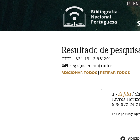
PT
EN
S
S
C
C
Resultado de pesquis
C
C
CDU: =821.134.2-93"20"
A
A
445
registos encontrados
ADICIONAR TODOS
|
RETIRAR TODOS
A fila
1 -
/ Sh
Livros Horizont
978-972-24-2
Link persistente
ADICIO