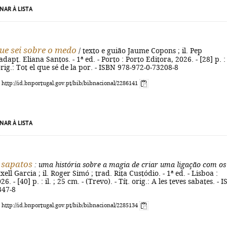
NAR À LISTA
ue sei sobre o medo
/ texto e guião Jaume Copons ; il. Pep
dapt. Eliana Santos. - 1ª ed. - Porto : Porto Editora, 2026. - [28] p. : i
orig.: Tot el que sé de la por. - ISBN 978-972-0-73208-8
: http://id.bnportugal.gov.pt/bib/bibnacional/2286141
NAR À LISTA
 sapatos
: uma história sobre a magia de criar uma ligação com os
xell Garcia ; il. Roger Simó ; trad. Rita Custódio. - 1ª ed. - Lisboa :
6. - [40] p. : il. ; 25 cm. - (Trevo). - Tít. orig.: A les teves sabates. - 
347-8
: http://id.bnportugal.gov.pt/bib/bibnacional/2285134