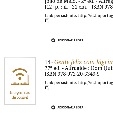
João de Melo. - 2ª ed. - Alfra
[12] p. : il. ; 21 cm. - ISBN 9
Link persistente: http://id.bnportu
ADICIONAR À LISTA
Gente feliz com lágri
14 -
27ª ed. - Alfragide : Dom Quix
ISBN 978-972-20-5349-5
Link persistente: http://id.bnportu
ADICIONAR À LISTA