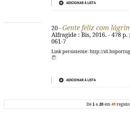
ADICIONAR À LISTA
Gente feliz com lágri
20 -
Alfragide : Bis, 2016. - 478 p.
061-7
Link persistente: http://id.bnportu
ADICIONAR À LISTA
De
1
a
20
em
49
registo