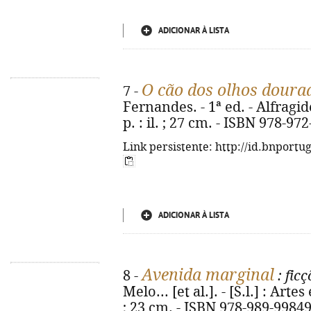
ADICIONAR À LISTA
O cão dos olhos doura
7 -
Fernandes. - 1ª ed. - Alfragid
p. : il. ; 27 cm. - ISBN 978-97
Link persistente: http://id.bnportu
ADICIONAR À LISTA
Avenida marginal
8 -
: fic
Melo... [et al.]. - [S.l.] : Artes
; 23 cm. - ISBN 978-989-99849