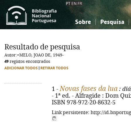
PT
EN
FR
Sobre
Pesquisa
Sobre a Bibliografia Nacional
Simples
Conhecimento, Informação...
Conhecimento, Informação...
Combinada
A
Resultado de pesquisa
Ciências sociais...
Ciências sociais...
Autor:=MELO, JOAO DE, 1949-
Arte, desporto...
Arte, desporto...
49
registos encontrados
ADICIONAR TODOS
|
RETIRAR TODOS
Novas fases da lua
1 -
: di
- 1ª ed. - Alfragide : Dom Quix
ISBN 978-972-20-8632-5
Link persistente: http://id.bnportu