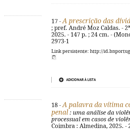
A prescrição das dívid
17 -
; pref. André Moz Caldas. - 2
2025. - 147 p. ; 24 cm. - (Mon
2973-1
Link persistente: http://id.bnportu
ADICIONAR À LISTA
A palavra da vítima 
18 -
penal
: uma análise da violê
processual em casos de violê
Coimbra : Almedina, 2025. - 2