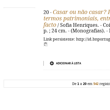
Casar ou não casar? P
20 -
termos patrimoniais, ent
facto
/ Sofia Henriques. - Co
p. ; 24 cm. - (Monografias). 
Link persistente: http://id.bnportu
ADICIONAR À LISTA
De
1
a
20
em
542
regist