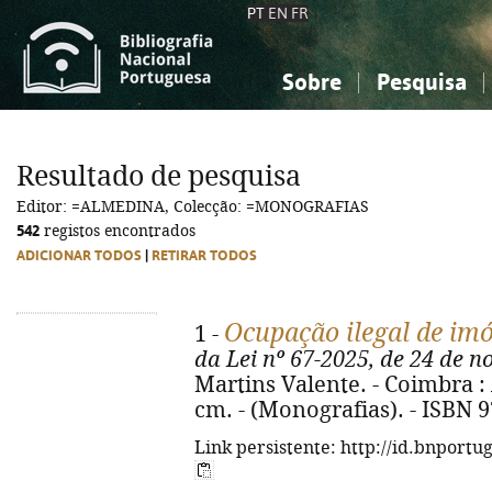
PT
EN
FR
Sobre
Pesquisa
Sobre a Bibliografia Nacional
Simples
Conhecimento, Informação...
Conhecimento, Informação...
Combinada
A
Resultado de pesquisa
Ciências sociais...
Ciências sociais...
Editor: =ALMEDINA, Colecção: =MONOGRAFIAS
Arte, desporto...
Arte, desporto...
542
registos encontrados
ADICIONAR TODOS
|
RETIRAR TODOS
Ocupação ilegal de imó
1 -
da Lei nº 67-2025, de 24 de 
Martins Valente. - Coimbra : 
cm. - (Monografias). - ISBN 
Link persistente: http://id.bnportu