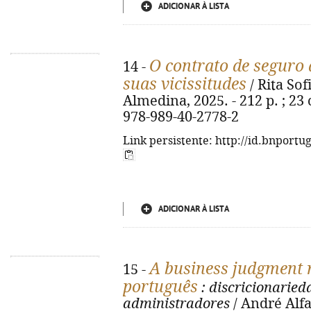
ADICIONAR À LISTA
O contrato de seguro d
14 -
suas vicissitudes
/ Rita Sof
Almedina, 2025. - 212 p. ; 23
978-989-40-2778-2
Link persistente: http://id.bnportu
ADICIONAR À LISTA
A business judgment r
15 -
português
: discricionaried
administradores
/ André Alfa