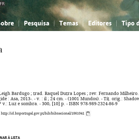
FR
Sobre
Pesquisa
Temas
Editores
Tipo 
obre a Bibliografia Nacional
imples
onhecimento, Informação...
onhecimento, Informação...
Combinada
A minha lista
Como utilizar
Filosofia, psicologia...
Filosofia, psicologia...
Perguntas frequente
a
iências sociais...
iências sociais...
Ciências exatas e naturais...
Ciências exatas e naturais...
rte, desporto...
rte, desporto...
Literatura, linguística...
Literatura, linguística...
Leigh Bardugo ; trad. Raquel Dutra Lopes ; rev. Fernando Milheiro.
gide : Asa, 2013-. - v. : il ; 24 cm. - (1001 Mundos). - Tít. orig.: Shado
º v.: Luz e sombra. - 300, [10] p. - ISBN 978-989-2324-86-9
: http://id.bnportugal.gov.pt/bib/bibnacional/1861041
NAR À LISTA