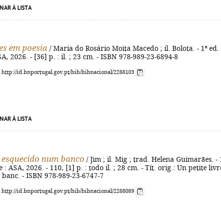
NAR À LISTA
es em poesia
/ Maria do Rosário Moita Macedo ; il. Bolota. - 1ª ed. 
A, 2026. - [36] p. : il. ; 23 cm. - ISBN 978-989-23-6894-8
: http://id.bnportugal.gov.pt/bib/bibnacional/2288103
NAR À LISTA
 esquecido num banco
/ Jim ; il. Mig ; trad. Helena Guimarães. - 
 : ASA, 2026. - 110, [1] p. : todo il. ; 28 cm. - Tít. orig.: Un petite livr
 banc. - ISBN 978-989-23-6747-7
: http://id.bnportugal.gov.pt/bib/bibnacional/2288089