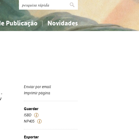
de Publicação
Novidades
s
Religião...
Religião...
Ciências aplicadas...
Ciências aplicadas...
História, geografia, biografias...
História, geografia, biografias...
Enviar por email
 -
Imprimir página
w
Guardar
ISBD
NP405
Exportar