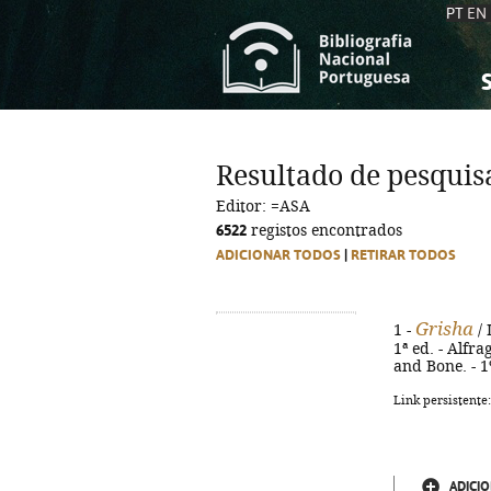
PT
EN
S
S
C
C
Resultado de pesquis
C
C
Editor: =ASA
A
A
6522
registos encontrados
ADICIONAR TODOS
|
RETIRAR TODOS
Grisha
1 -
/ 
1ª ed. - Alfra
and Bone. - 1
Link persistente
ADICIO