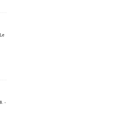
 Le
8. -