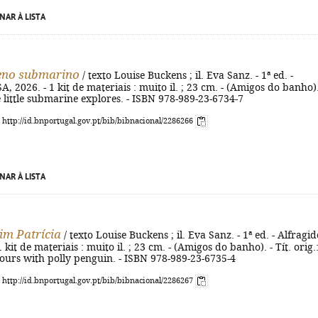
NAR À LISTA
eno submarino
/ texto Louise Buckens ; il. Eva Sanz. - 1ª ed. -
A, 2026. - 1 kit de materiais : muito il. ; 23 cm. - (Amigos do banho).
he little submarine explores. - ISBN 978-989-23-6734-7
: http://id.bnportugal.gov.pt/bib/bibnacional/2286266
NAR À LISTA
im Patrícia
/ texto Louise Buckens ; il. Eva Sanz. - 1ª ed. - Alfragid
 kit de materiais : muito il. ; 23 cm. - (Amigos do banho). - Tít. orig.
ours with polly penguin. - ISBN 978-989-23-6735-4
: http://id.bnportugal.gov.pt/bib/bibnacional/2286267