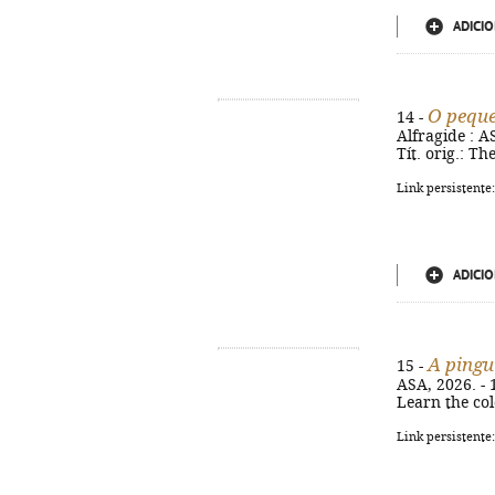
ADICIO
O pequ
14 -
Alfragide : AS
Tít. orig.: T
Link persistente
ADICIO
A pingu
15 -
ASA, 2026. - 1
Learn the col
Link persistente