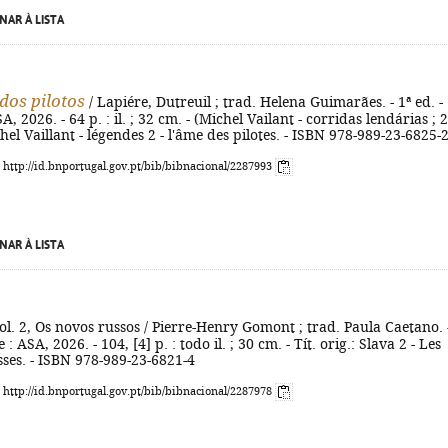
NAR À LISTA
dos pilotos
/ Lapiére, Dutreuil ; trad. Helena Guimarães. - 1ª ed. -
A, 2026. - 64 p. : il. ; 32 cm. - (Michel Vailant - corridas lendárias ; 2)
chel Vaillant - légendes 2 - l'âme des pilotes. - ISBN 978-989-23-6825-
: http://id.bnportugal.gov.pt/bib/bibnacional/2287993
NAR À LISTA
Vol. 2, Os novos russos / Pierre-Henry Gomont ; trad. Paula Caetano. 
 : ASA, 2026. - 104, [4] p. : todo il. ; 30 cm. - Tít. orig.: Slava 2 - Les
ses. - ISBN 978-989-23-6821-4
: http://id.bnportugal.gov.pt/bib/bibnacional/2287978