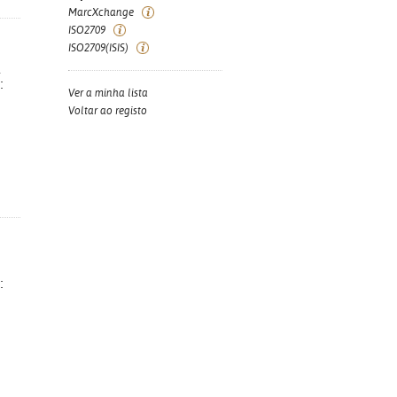
MarcXchange
ISO2709
ISO2709(ISIS)
a
:
Ver a minha lista
Voltar ao registo
: