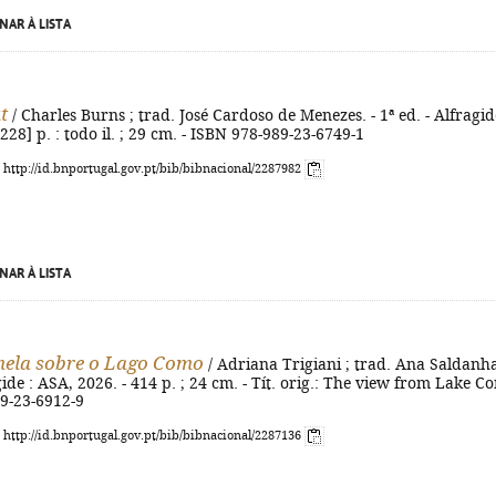
NAR À LISTA
t
/ Charles Burns ; trad. José Cardoso de Menezes. - 1ª ed. - Alfragid
228] p. : todo il. ; 29 cm. - ISBN 978-989-23-6749-1
: http://id.bnportugal.gov.pt/bib/bibnacional/2287982
NAR À LISTA
nela sobre o Lago Como
/ Adriana Trigiani ; trad. Ana Saldanha
agide : ASA, 2026. - 414 p. ; 24 cm. - Tít. orig.: The view from Lake C
89-23-6912-9
: http://id.bnportugal.gov.pt/bib/bibnacional/2287136