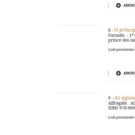
ADICIO
O prínci
8 -
Furtado. - 1ª e
prince des oi
Link persistente
ADICIO
As águi
9 -
Alfragide : AS
ISBN 978-989
Link persistente