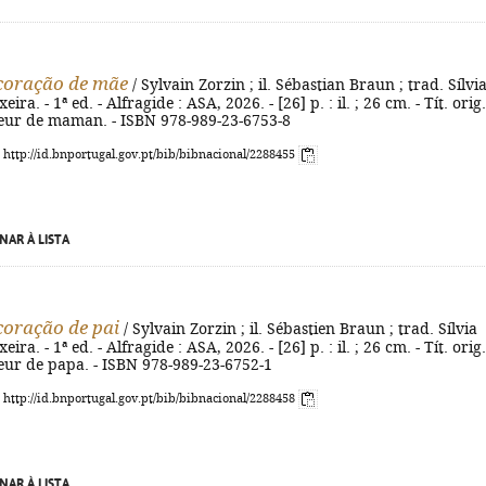
coração de mãe
/ Sylvain Zorzin ; il. Sébastian Braun ; trad. Sílvi
ira. - 1ª ed. - Alfragide : ASA, 2026. - [26] p. : il. ; 26 cm. - Tít. orig.
ur de maman. - ISBN 978-989-23-6753-8
: http://id.bnportugal.gov.pt/bib/bibnacional/2288455
NAR À LISTA
oração de pai
/ Sylvain Zorzin ; il. Sébastien Braun ; trad. Sílvia
ira. - 1ª ed. - Alfragide : ASA, 2026. - [26] p. : il. ; 26 cm. - Tít. orig.
ur de papa. - ISBN 978-989-23-6752-1
: http://id.bnportugal.gov.pt/bib/bibnacional/2288458
NAR À LISTA