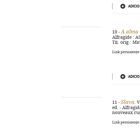
ADICIO
A alma 
10 -
Alfragide : AS
Tít. orig.: Mi
Link persistente
ADICIO
Slava
11 -
. 
ed. - Alfragide
nouveaux rus
Link persistente