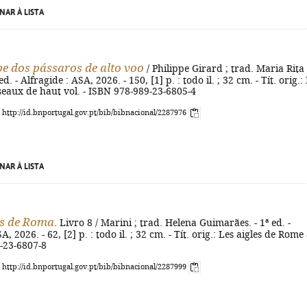
NAR À LISTA
pe dos pássaros de alto voo
/ Philippe Girard ; trad. Maria Rita
d. - Alfragide : ASA, 2026. - 150, [1] p. : todo il. ; 32 cm. - Tít. orig.:
seaux de haut vol. - ISBN 978-989-23-6805-4
: http://id.bnportugal.gov.pt/bib/bibnacional/2287976
NAR À LISTA
as de Roma
. Livro 8 / Marini ; trad. Helena Guimarães. - 1ª ed. -
A, 2026. - 62, [2] p. : todo il. ; 32 cm. - Tít. orig.: Les aigles de Rome 
-23-6807-8
: http://id.bnportugal.gov.pt/bib/bibnacional/2287999