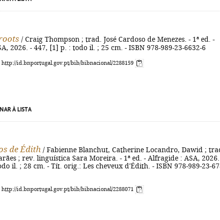
roots
/ Craig Thompson ; trad. José Cardoso de Menezes. - 1ª ed. -
A, 2026. - 447, [1] p. : todo il. ; 25 cm. - ISBN 978-989-23-6632-6
: http://id.bnportugal.gov.pt/bib/bibnacional/2288159
NAR À LISTA
os de Édith
/ Fabienne Blanchut, Catherine Locandro, Dawid ; tra
ães ; rev. linguística Sara Moreira. - 1ª ed. - Alfragide : ASA, 2026.
todo il. ; 28 cm. - Tít. orig.: Les cheveux d'Édith. - ISBN 978-989-23-6
: http://id.bnportugal.gov.pt/bib/bibnacional/2288071