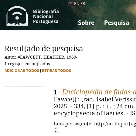
PT
EN
FR
Sobre
Pesquisa
Sobre a Bibliografia Nacional
Simples
Conhecimento, Informação...
Conhecimento, Informação...
Combinada
A
Resultado de pesquisa
Ciências sociais...
Ciências sociais...
Autor:=FAWCETT, HEATHER, 1989-
Arte, desporto...
Arte, desporto...
1
registos encontrados
ADICIONAR TODOS
|
RETIRAR TODOS
Enciclopédia de fadas 
1 -
Fawcett ; trad. Isabel Veríssim
2025. - 334, [1] p. : il. ; 24 cm
encyclopaedia of faeries. - 
Link persistente: http://id.bnportu