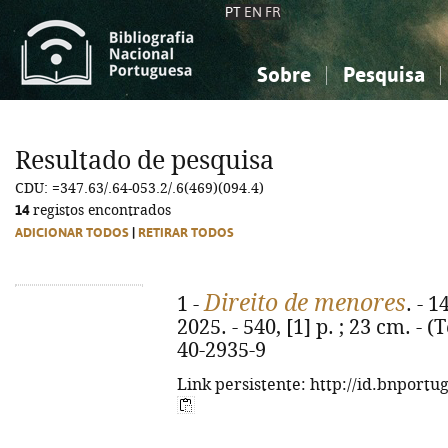
PT
EN
FR
Sobre
Pesquisa
Sobre a Bibliografia Nacional
Simples
Conhecimento, Informação...
Conhecimento, Informação...
Combinada
A
Resultado de pesquisa
Ciências sociais...
Ciências sociais...
CDU: =347.63/.64-053.2/.6(469)(094.4)
Arte, desporto...
Arte, desporto...
14
registos encontrados
ADICIONAR TODOS
|
RETIRAR TODOS
Direito de menores
1 -
. - 
2025. - 540, [1] p. ; 23 cm. - 
40-2935-9
Link persistente: http://id.bnportu