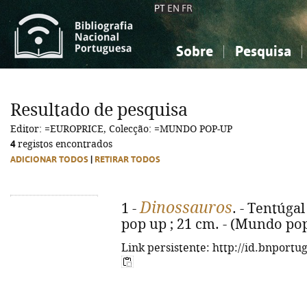
PT
EN
FR
Sobre
Pesquisa
Sobre a Bibliografia Nacional
Simples
Conhecimento, Informação...
Conhecimento, Informação...
Combinada
A
Resultado de pesquisa
Ciências sociais...
Ciências sociais...
Editor: =EUROPRICE, Colecção: =MUNDO POP-UP
Arte, desporto...
Arte, desporto...
4
registos encontrados
ADICIONAR TODOS
|
RETIRAR TODOS
Dinossauros
1 -
. - Tentúgal 
pop up ; 21 cm. - (Mundo pop
Link persistente: http://id.bnportu