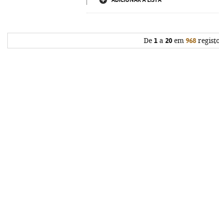
ADICIONAR À LISTA
De
1
a
20
em
968
regist