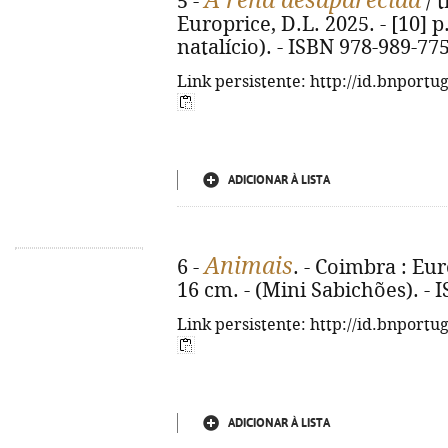
A rena desaparecida
5 -
/ t
Europrice, D.L. 2025. - [10] p.
natalício). - ISBN 978-989-77
Link persistente: http://id.bnportu
ADICIONAR À LISTA
Animais
6 -
. - Coimbra : Euro
16 cm. - (Mini Sabichões). - 
Link persistente: http://id.bnportu
ADICIONAR À LISTA