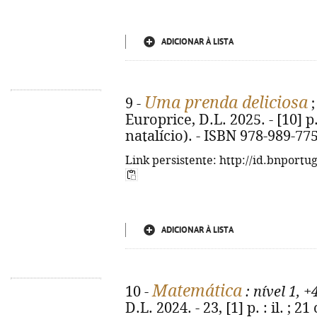
ADICIONAR À LISTA
Uma prenda deliciosa
9 -
;
Europrice, D.L. 2025. - [10] p.
natalício). - ISBN 978-989-77
Link persistente: http://id.bnportu
ADICIONAR À LISTA
Matemática
10 -
: nível 1, +
D.L. 2024. - 23, [1] p. : il. ;