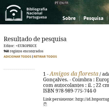
PT
EN
FR
Sobre
Pesquisa
Sobre a Bibliografia Nacional
Simples
Conhecimento, Informação...
Conhecimento, Informação...
Combinada
A
Resultado de pesquisa
Ciências sociais...
Ciências sociais...
Editor: =EUROPRICE
Arte, desporto...
Arte, desporto...
968
registos encontrados
ADICIONAR TODOS
|
RETIRAR TODOS
Amigos da floresta
1 -
/ ad
Gonçalves. - Coimbra : Europri
com autocolantes : il. ; 22 cm
ISBN 978-989-775-744-0
Link persistente: http://id.bnportu