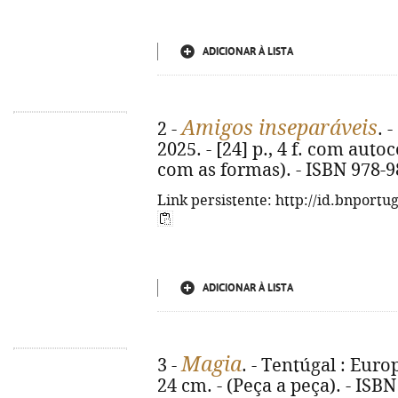
ADICIONAR À LISTA
Amigos inseparáveis
2 -
. 
2025. - [24] p., 4 f. com autoco
com as formas). - ISBN 978-9
Link persistente: http://id.bnportu
ADICIONAR À LISTA
Magia
3 -
. - Tentúgal : Europr
24 cm. - (Peça a peça). - ISB