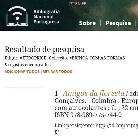
PT
EN
FR
Sobre
Pesquisa
Sobre a Bibliografia Nacional
Simples
Conhecimento, Informação...
Conhecimento, Informação...
Combinada
A
Resultado de pesquisa
Ciências sociais...
Ciências sociais...
Editor: =EUROPRICE, Colecção: =BRINCA COM AS FORMAS
Arte, desporto...
Arte, desporto...
3
registos encontrados
ADICIONAR TODOS
|
RETIRAR TODOS
Amigos da floresta
1 -
/ ad
Gonçalves. - Coimbra : Europri
com autocolantes : il. ; 22 cm
ISBN 978-989-775-744-0
Link persistente: http://id.bnportu