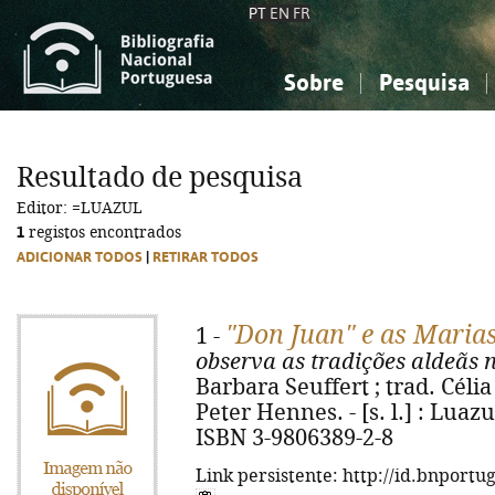
PT
EN
FR
Sobre
Pesquisa
Sobre a Bibliografia Nacional
Simples
Conhecimento, Informação...
Conhecimento, Informação...
Combinada
A
Resultado de pesquisa
Ciências sociais...
Ciências sociais...
Editor: =LUAZUL
Arte, desporto...
Arte, desporto...
1
registos encontrados
ADICIONAR TODOS
|
RETIRAR TODOS
"Don Juan" e as Maria
1 -
observa as tradições aldeãs
Barbara Seuffert ; trad. Céli
Peter Hennes. - [s. l.] : Luazul,
ISBN 3-9806389-2-8
Link persistente: http://id.bnportu