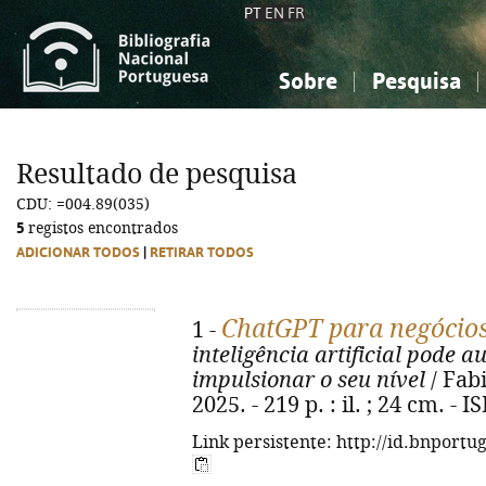
PT
EN
FR
Sobre
Pesquisa
Sobre a Bibliografia Nacional
Simples
Conhecimento, Informação...
Conhecimento, Informação...
Combinada
A
Resultado de pesquisa
Ciências sociais...
Ciências sociais...
CDU: =004.89(035)
Arte, desporto...
Arte, desporto...
5
registos encontrados
ADICIONAR TODOS
|
RETIRAR TODOS
ChatGPT para negócio
1 -
inteligência artificial pode 
impulsionar o seu nível
/ Fabi
2025. - 219 p. : il. ; 24 cm. -
Link persistente: http://id.bnportu