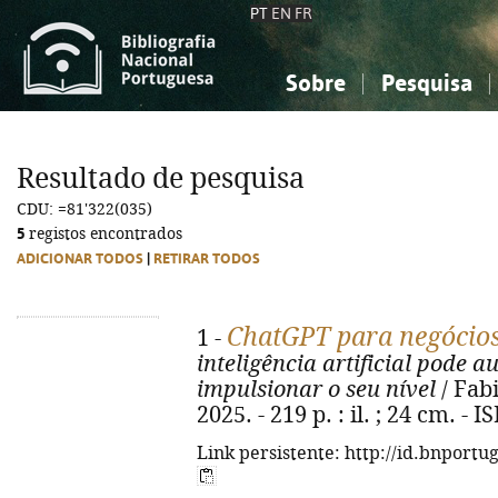
PT
EN
FR
Sobre
Pesquisa
Sobre a Bibliografia Nacional
Simples
Conhecimento, Informação...
Conhecimento, Informação...
Combinada
A
Resultado de pesquisa
Ciências sociais...
Ciências sociais...
CDU: =81'322(035)
Arte, desporto...
Arte, desporto...
5
registos encontrados
ADICIONAR TODOS
|
RETIRAR TODOS
ChatGPT para negócio
1 -
inteligência artificial pode 
impulsionar o seu nível
/ Fabi
2025. - 219 p. : il. ; 24 cm. -
Link persistente: http://id.bnportu