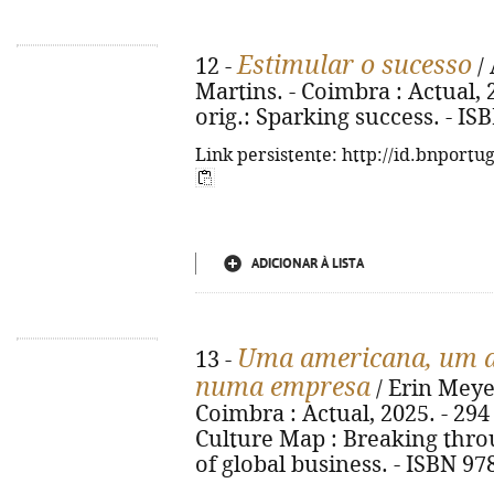
Estimular o sucesso
12 -
/ 
Martins. - Coimbra : Actual, 20
orig.: Sparking success. - IS
Link persistente: http://id.bnportu
ADICIONAR À LISTA
Uma americana, um a
13 -
numa empresa
/ Erin Meyer
Coimbra : Actual, 2025. - 294 p.
Culture Map : Breaking thro
of global business. - ISBN 97