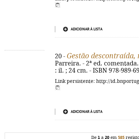
ADICIONAR À LISTA
Gestão descontraída, 
20 -
Parreira. - 2ª ed. comentada. 
: il. ; 24 cm. - ISBN 978-989-6
Link persistente: http://id.bnportu
ADICIONAR À LISTA
De
1
a
20
em
585
regist