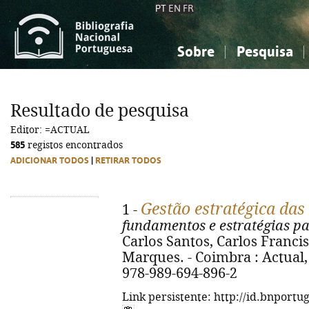
PT
EN
FR
Sobre
Pesquisa
Sobre a Bibliografia Nacional
Simples
Conhecimento, Informação...
Conhecimento, Informação...
Combinada
A
Resultado de pesquisa
Ciências sociais...
Ciências sociais...
Editor: =ACTUAL
Arte, desporto...
Arte, desporto...
585
registos encontrados
ADICIONAR TODOS
|
RETIRAR TODOS
Gestão estratégica das
1 -
fundamentos e estratégias pa
Carlos Santos, Carlos Franci
Marques. - Coimbra : Actual, 
978-989-694-896-2
Link persistente: http://id.bnportu