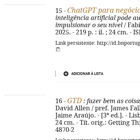
ChatGPT para negóci
15 -
inteligência artificial pode 
impulsionar o seu nível
/ Fabi
2025. - 219 p. : il. ; 24 cm. -
Link persistente: http://id.bnportu
ADICIONAR À LISTA
GTD
16 -
: fazer bem as coisa
David Allen / pref. James Fall
Jaime Araújo. - [3ª ed.]. - Lisb
24 cm. - Tít. orig.: Getting T
4870-2