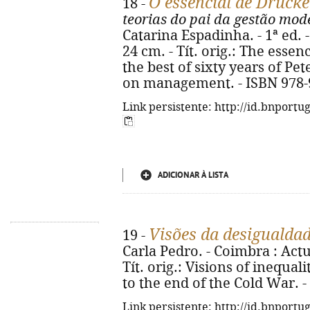
O essencial de Drucke
18 -
teorias do pai da gestão mo
Catarina Espadinha. - 1ª ed. - 
24 cm. - Tít. orig.: The esse
the best of sixty years of Pe
on management. - ISBN 978-
Link persistente: http://id.bnportu
ADICIONAR À LISTA
Visões da desigualda
19 -
Carla Pedro. - Coimbra : Actual
Tít. orig.: Visions of inequa
to the end of the Cold War. 
Link persistente: http://id.bnportu