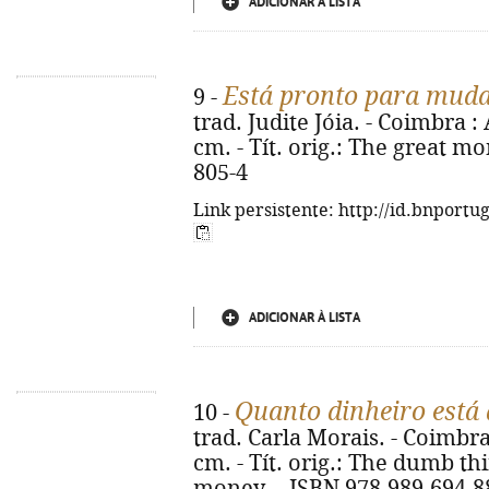
ADICIONAR À LISTA
Está pronto para muda
9 -
trad. Judite Jóia. - Coimbra : A
cm. - Tít. orig.: The great m
805-4
Link persistente: http://id.bnportu
ADICIONAR À LISTA
Quanto dinheiro está 
10 -
trad. Carla Morais. - Coimbra :
cm. - Tít. orig.: The dumb th
money. - ISBN 978-989-694-8