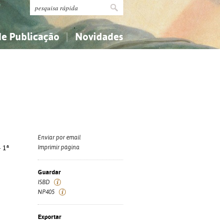
de Publicação
Novidades
s
Religião...
Religião...
Ciências aplicadas...
Ciências aplicadas...
História, geografia, biografias...
História, geografia, biografias...
Enviar por email
 1ª
Imprimir página
Guardar
ISBD
NP405
Exportar