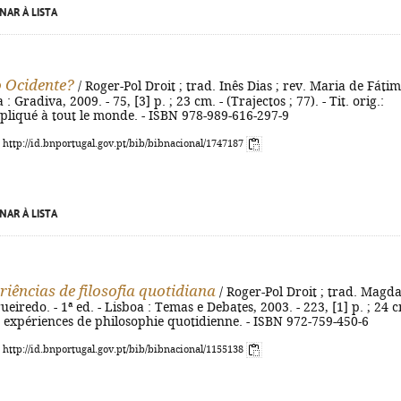
NAR À LISTA
o Ocidente?
/ Roger-Pol Droit ; trad. Inês Dias ; rev. Maria de Fátim
 : Gradiva, 2009. - 75, [3] p. ; 23 cm. - (Trajectos ; 77). - Tit. orig.:
pliqué à tout le monde. - ISBN 978-989-616-297-9
: http://id.bnportugal.gov.pt/bib/bibnacional/1747187
NAR À LISTA
riências de filosofia quotidiana
/ Roger-Pol Droit ; trad. Magd
ueiredo. - 1ª ed. - Lisboa : Temas e Debates, 2003. - 223, [1] p. ; 24 c
01 expériences de philosophie quotidienne. - ISBN 972-759-450-6
: http://id.bnportugal.gov.pt/bib/bibnacional/1155138