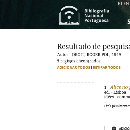
PT
EN
S
S
C
C
Resultado de pesquis
C
C
Autor:=DROIT, ROGER-POL, 1949-
A
A
5
registos encontrados
ADICIONAR TODOS
|
RETIRAR TODOS
Alice no 
1 -
ed. - Lisboa :
idées : comme
Link persistente
ADICIO