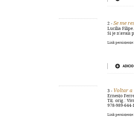
Se me re
2 -
Lucília Filipe
Si je n'avais
Link persistente
ADICIO
Voltar a 
3 -
Ernesto Ferrei
Tít. orig.: V
978-989-644-
Link persistente