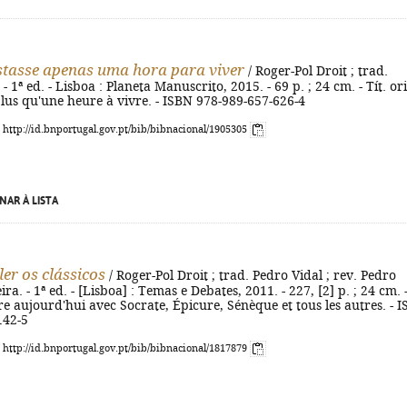
stasse apenas uma hora para viver
/ Roger-Pol Droit ; trad.
. - 1ª ed. - Lisboa : Planeta Manuscrito, 2015. - 69 p. ; 24 cm. - Tít. ori
 plus qu'une heure à vivre. - ISBN 978-989-657-626-4
: http://id.bnportugal.gov.pt/bib/bibnacional/1905305
NAR À LISTA
ler os clássicos
/ Roger-Pol Droit ; trad. Pedro Vidal ; rev. Pedro
ra. - 1ª ed. - [Lisboa] : Temas e Debates, 2011. - 227, [2] p. ; 24 cm. 
ivre aujourd'hui avec Socrate, Épicure, Sénèque et tous les autres. - 
142-5
: http://id.bnportugal.gov.pt/bib/bibnacional/1817879