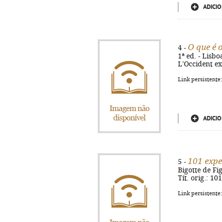
ADICIO
O que é 
4 -
1ª ed. - Lisboa
L'Occident ex
Link persistente
ADICIO
101 expe
5 -
Bigotte de Fig
Tít. orig.: 1
Link persistente