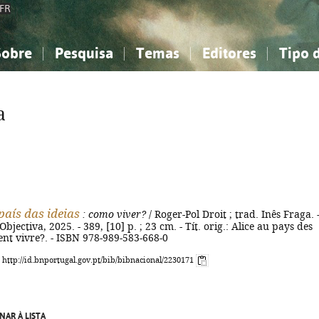
FR
Sobre
Pesquisa
Temas
Editores
Tipo 
obre a Bibliografia Nacional
imples
onhecimento, Informação...
onhecimento, Informação...
Combinada
A minha lista
Como utilizar
Filosofia, psicologia...
Filosofia, psicologia...
Perguntas frequente
a
iências sociais...
iências sociais...
Ciências exatas e naturais...
Ciências exatas e naturais...
rte, desporto...
rte, desporto...
Literatura, linguística...
Literatura, linguística...
país das ideias
: como viver?
/ Roger-Pol Droit ; trad. Inês Fraga. -
 Objectiva, 2025. - 389, [10] p. ; 23 cm. - Tít. orig.: Alice au pays des
nt vivre?. - ISBN 978-989-583-668-0
: http://id.bnportugal.gov.pt/bib/bibnacional/2230171
NAR À LISTA