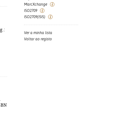
MarcXchange
ISO2709
ISO2709(ISIS)
g.:
Ver a minha lista
Voltar ao registo
-
ISBN