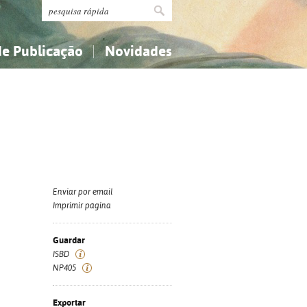
de Publicação
Novidades
s
Religião...
Religião...
Ciências aplicadas...
Ciências aplicadas...
História, geografia, biografias...
História, geografia, biografias...
Enviar por email
Imprimir página
Guardar
ISBD
NP405
Exportar