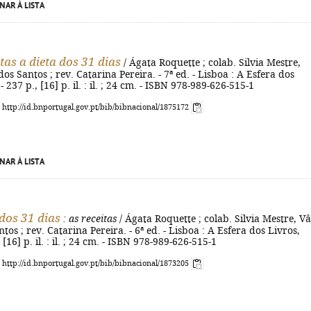
NAR À LISTA
tas a dieta dos 31 dias
/ Ágata Roquette ; colab. Silvia Mestre,
os Santos ; rev. Catarina Pereira. - 7ª ed. - Lisboa : A Esfera dos
- 237 p., [16] p. il. : il. ; 24 cm. - ISBN 978-989-626-515-1
: http://id.bnportugal.gov.pt/bib/bibnacional/1875172
NAR À LISTA
 dos 31 dias
: as receitas
/ Ágata Roquette ; colab. Silvia Mestre, V
tos ; rev. Catarina Pereira. - 6ª ed. - Lisboa : A Esfera dos Livros,
 [16] p. il. : il. ; 24 cm. - ISBN 978-989-626-515-1
: http://id.bnportugal.gov.pt/bib/bibnacional/1873205