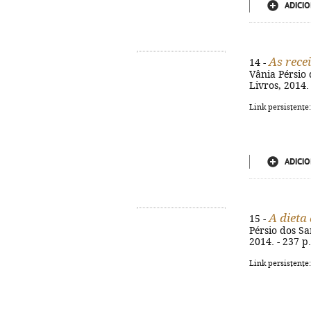
ADICIO
As recei
14 -
Vânia Pérsio d
Livros, 2014. 
Link persistente
ADICIO
A dieta
15 -
Pérsio dos San
2014. - 237 p.
Link persistente