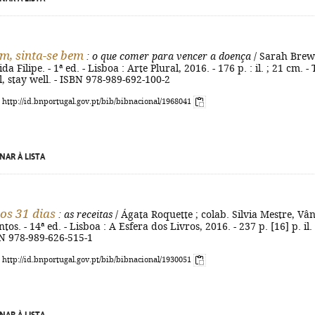
, sinta-se bem
: o que comer para vencer a doença
/ Sarah Brew
a Filipe. - 1ª ed. - Lisboa : Arte Plural, 2016. - 176 p. : il. ; 21 cm. - T
ll, stay well. - ISBN 978-989-692-100-2
: http://id.bnportugal.gov.pt/bib/bibnacional/1968041
NAR À LISTA
dos 31 dias
: as receitas
/ Ágata Roquette ; colab. Silvia Mestre, Vân
tos. - 14ª ed. - Lisboa : A Esfera dos Livros, 2016. - 237 p. [16] p. il. :
BN 978-989-626-515-1
: http://id.bnportugal.gov.pt/bib/bibnacional/1930051