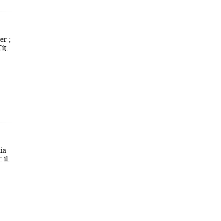
er ;
ít.
ia
 il.