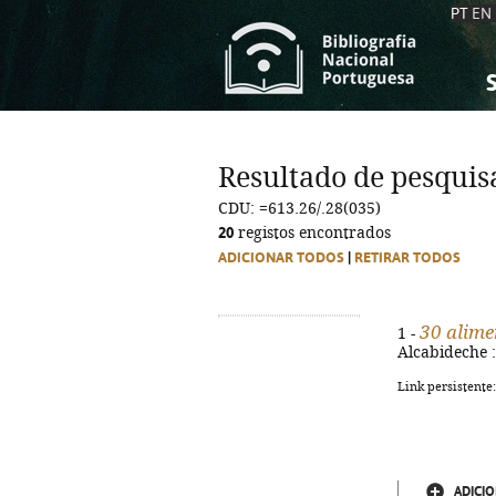
PT
EN
S
S
C
C
Resultado de pesquis
C
C
CDU: =613.26/.28(035)
A
A
20
registos encontrados
ADICIONAR TODOS
|
RETIRAR TODOS
30 alime
1 -
Alcabideche : 
Link persistente
ADICIO