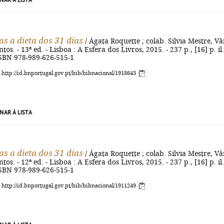
NAR À LISTA
as a dieta dos 31 dias
/ Ágata Roquette ; colab. Silvia Mestre, Vâ
tos. - 13ª ed. - Lisboa : A Esfera dos Livros, 2015. - 237 p., [16] p. il.
- ISBN 978-989-626-515-1
: http://id.bnportugal.gov.pt/bib/bibnacional/1918643
NAR À LISTA
as a dieta dos 31 dias
/ Ágata Roquette ; colab. Silvia Mestre, Vâ
tos. - 12ª ed. - Lisboa : A Esfera dos Livros, 2015. - 237 p., [16] p. il.
- ISBN 978-989-626-515-1
: http://id.bnportugal.gov.pt/bib/bibnacional/1911249