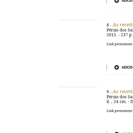
ADICIO
As receit
8 -
Pérsio dos San
2015. - 237 p.
Link persistente
ADICIO
As receit
9 -
Pérsio dos San
il. ; 24 cm. 
Link persistente