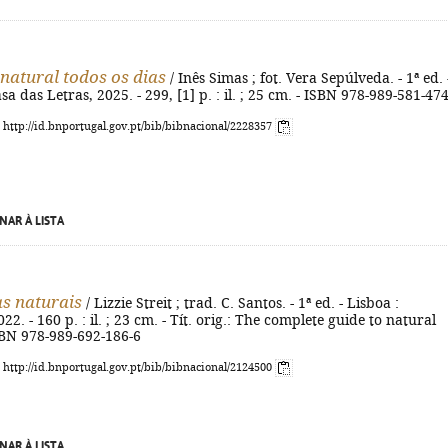
natural todos os dias
/ Inês Simas ; fot. Vera Sepúlveda. - 1ª ed. 
sa das Letras, 2025. - 299, [1] p. : il. ; 25 cm. - ISBN 978-989-581-47
: http://id.bnportugal.gov.pt/bib/bibnacional/2228357
NAR À LISTA
s naturais
/ Lizzie Streit ; trad. C. Santos. - 1ª ed. - Lisboa :
22. - 160 p. : il. ; 23 cm. - Tít. orig.: The complete guide to natural
SBN 978-989-692-186-6
: http://id.bnportugal.gov.pt/bib/bibnacional/2124500
NAR À LISTA