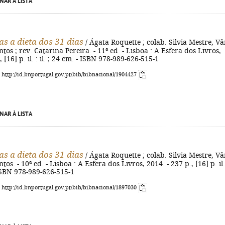
NAR À LISTA
as a dieta dos 31 dias
/ Ágata Roquette ; colab. Silvia Mestre, Vâ
tos ; rev. Catarina Pereira. - 11ª ed. - Lisboa : A Esfera dos Livros,
, [16] p. il. : il. ; 24 cm. - ISBN 978-989-626-515-1
: http://id.bnportugal.gov.pt/bib/bibnacional/1904427
NAR À LISTA
as a dieta dos 31 dias
/ Ágata Roquette ; colab. Silvia Mestre, Vâ
tos. - 10ª ed. - Lisboa : A Esfera dos Livros, 2014. - 237 p., [16] p. il.
- ISBN 978-989-626-515-1
: http://id.bnportugal.gov.pt/bib/bibnacional/1897030