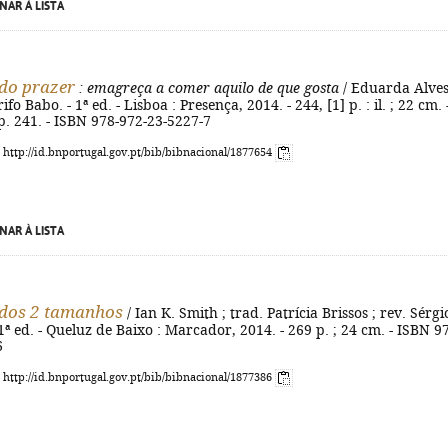
NAR À LISTA
 do prazer
: emagreça a comer aquilo de que gosta
/ Eduarda Alves
ifo Babo. - 1ª ed. - Lisboa : Presença, 2014. - 244, [1] p. : il. ; 22 cm. 
 p. 241. - ISBN 978-972-23-5227-7
: http://id.bnportugal.gov.pt/bib/bibnacional/1877654
NAR À LISTA
 dos 2 tamanhos
/ Ian K. Smith ; trad. Patrícia Brissos ; rev. Sérgi
1ª ed. - Queluz de Baixo : Marcador, 2014. - 269 p. ; 24 cm. - ISBN 9
6
: http://id.bnportugal.gov.pt/bib/bibnacional/1877386