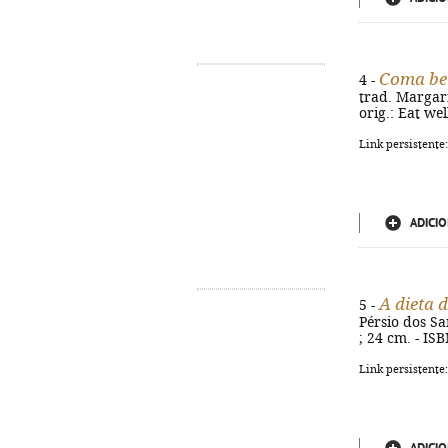
Coma bem
4 -
trad. Margarid
orig.: Eat we
Link persistente
ADICIO
A dieta 
5 -
Pérsio dos San
; 24 cm. - IS
Link persistente