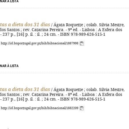
NAR À LISTA
tas a dieta dos 31 dias
/ Ágata Roquette ; colab. Silvia Mestre,
os Santos ; rev. Catarina Pereira. - 9ª ed. - Lisboa : A Esfera dos
- 237 p., [16] p. il. : il. ; 24 cm. - ISBN 978-989-626-515-1
: http://id.bnportugal.gov.pt/bib/bibnacional/1887998
NAR À LISTA
tas a dieta dos 31 dias
/ Ágata Roquette ; colab. Silvia Mestre,
os Santos ; rev. Catarina Pereira. - 8ª ed. - Lisboa : A Esfera dos
- 237 p., [16] p. il. : il. ; 24 cm. - ISBN 978-989-626-515-1
: http://id.bnportugal.gov.pt/bib/bibnacional/1882209