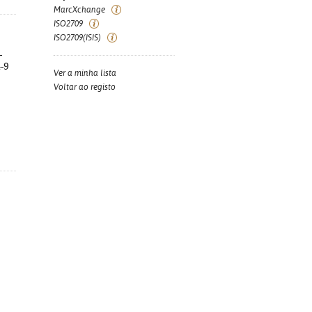
MarcXchange
ISO2709
ISO2709(ISIS)
-
4-9
Ver a minha lista
Voltar ao registo